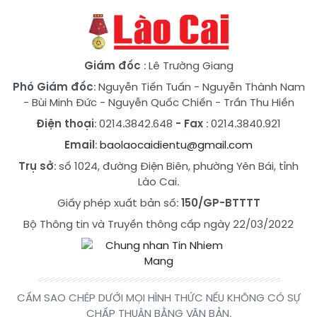
Giám đốc
: Lê Trường Giang
Phó Giám đốc
:
Nguyễn Tiến Tuấn
-
Nguyễn Thành Nam
-
Bùi Minh Đức
-
Nguyễn Quốc Chiến
-
Trần Thu Hiền
Điện thoại
: 0214.3842.648
- Fax
: 0214.3840.921
Email
:
baolaocaidientu@gmail.com
Trụ sở
: số 1024, đường Điện Biên, phường Yên Bái, tỉnh
Lào Cai.
Giấy phép xuất bản số:
150/GP-BTTTT
Bộ Thông tin và Truyền thông cấp ngày 22/03/2022
CẤM SAO CHÉP DƯỚI MỌI HÌNH THỨC NẾU KHÔNG CÓ SỰ
CHẤP THUẬN BẰNG VĂN BẢN.