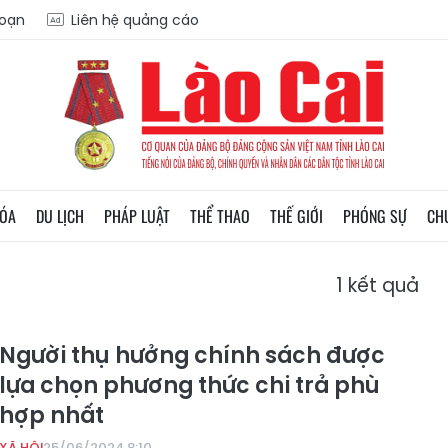
soạn
Liên hệ quảng cáo
HÓA
DU LỊCH
PHÁP LUẬT
THỂ THAO
THẾ GIỚI
PHÓNG SỰ
CH
1
kết quả
Người thụ hưởng chính sách được
lựa chọn phương thức chi trả phù
hợp nhất
XÃ HỘI
25/06/2024 8:10