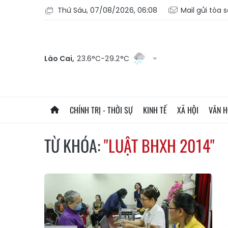
Thứ Sáu, 07/08/2026, 06:08
Mail gửi tòa 
Lào Cai,
23.6°C-29.2°C
CHÍNH TRỊ - THỜI SỰ
KINH TẾ
XÃ HỘI
VĂN 
TỪ KHÓA:
"LUẬT BHXH 2014"