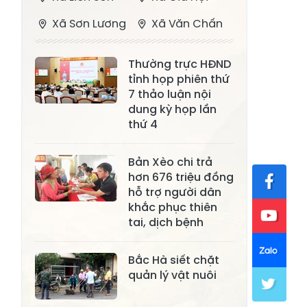
Xã Sơn Lương
Xã Văn Chấn
Xã Thượng
Xã Chấn Thịnh
Thường trực HĐND
Bằng La
tỉnh họp phiên thứ
Xã Phong Dụ
7 thảo luận nội
Xã Nghĩa Tâm
Hạ
dung kỳ họp lần
thứ 4
Xã Châu Quế
Xã Lâm Giang
Xã Đông
Bản Xèo chi trả
Xã Tân Hợp
hơn 676 triệu đồng
Cuông
hỗ trợ người dân
Xã Mậu A
Xã Xuân Ái
khắc phục thiên
tai, dịch bệnh
Xã Lâm
Xã Mỏ Vàng
Thượng
Bắc Hà siết chặt
Xã Lục Yên
Xã Tân Lĩnh
quản lý vật nuôi
Xã Khánh Hòa
Xã Phúc Lợi