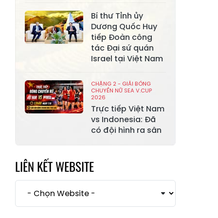
Xã Mường Lai
Xã Cảm Nhân
Bí thư Tỉnh ủy
Dương Quốc Huy
Xã Yên Thành
Xã Thác Bà
tiếp Đoàn công
tác Đại sứ quán
Xã Yên Bình
Xã Bảo Ái
Israel tại Việt Nam
Xã Hưng
Xã Trấn Yên
Khánh
CHẶNG 2 - GIẢI BÓNG
CHUYỀN NỮ SEA V.CUP
2026
Xã Lương
Xã Việt Hồng
Trực tiếp Việt Nam
Thịnh
vs Indonesia: Đã
có đội hình ra sân
Xã Quy Mông
Xã Cốc San
Xã Hợp Thành
Xã Phong Hải
LIÊN KẾT WEBSITE
Xã Xuân
Xã Bảo Thắng
Quang
Xã Tằng Loỏng
Xã Gia Phú