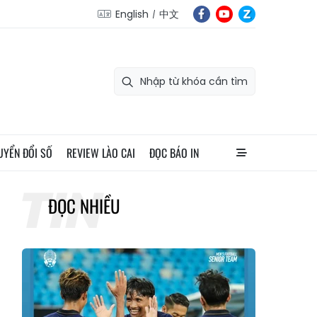
English
中文
UYỂN ĐỔI SỐ
REVIEW LÀO CAI
ĐỌC BÁO IN
ĐỌC NHIỀU