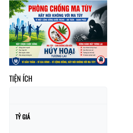
Xã Mường
Xã Dền Sáng
Hum
Xã Y Tý
Xã A Mú Sung
Xã Trịnh Tường
Xã Nậm Chày
Xã Bản Xèo
Xã Bát Xát
Xã Võ Lao
Xã Khánh Yên
Xã Văn Bàn
Xã Dương Quỳ
TIỆN ÍCH
Xã Chiềng Ken
Xã Minh Lương
Xã Nậm Chảy
Xã Bảo Yên
Xã Nghĩa Đô
Xã Thượng Hà
Xã Xuân Hòa
Xã Phúc Khánh
TỶ GIÁ
Xã Bảo Hà
Xã Mường Bo