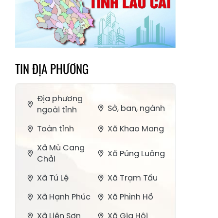
TIN ĐỊA PHƯƠNG
Địa phương
Sở, ban, ngành
ngoài tỉnh
Toàn tỉnh
Xã Khao Mang
Xã Mù Cang
Xã Púng Luông
Chải
Xã Tú Lệ
Xã Trạm Tấu
Xã Hạnh Phúc
Xã Phình Hồ
Xã Liên Sơn
Xã Gia Hội