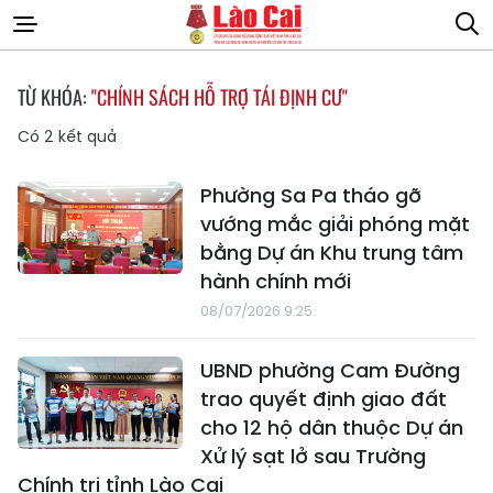
TỪ KHÓA:
"CHÍNH SÁCH HỖ TRỢ TÁI ĐỊNH CƯ"
Có
2
kết quả
Phường Sa Pa tháo gỡ
vướng mắc giải phóng mặt
bằng Dự án Khu trung tâm
hành chính mới
08/07/2026 9:25
UBND phường Cam Đường
trao quyết định giao đất
cho 12 hộ dân thuộc Dự án
Xử lý sạt lở sau Trường
Chính trị tỉnh Lào Cai