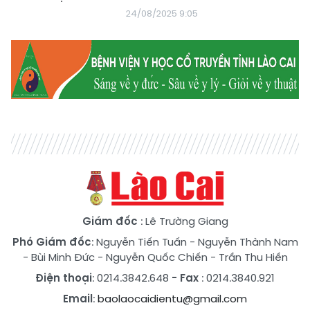
24/08/2025 9:05
Giám đốc
: Lê Trường Giang
Phó Giám đốc
:
Nguyễn Tiến Tuấn
-
Nguyễn Thành Nam
-
Bùi Minh Đức
-
Nguyễn Quốc Chiến
-
Trần Thu Hiền
Điện thoại
: 0214.3842.648
- Fax
: 0214.3840.921
Email
:
baolaocaidientu@gmail.com