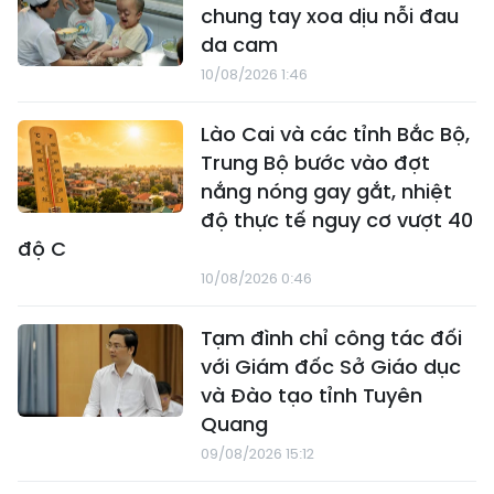
chung tay xoa dịu nỗi đau
da cam
10/08/2026 1:46
Lào Cai và các tỉnh Bắc Bộ,
Trung Bộ bước vào đợt
nắng nóng gay gắt, nhiệt
độ thực tế nguy cơ vượt 40
độ C
10/08/2026 0:46
Tạm đình chỉ công tác đối
với Giám đốc Sở Giáo dục
và Đào tạo tỉnh Tuyên
Quang
09/08/2026 15:12