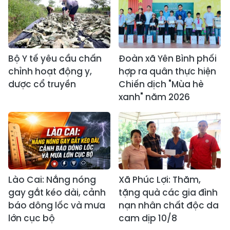
Bộ Y tế yêu cầu chấn
Đoàn xã Yên Bình phối
chỉnh hoạt động y,
hợp ra quân thực hiện
dược cổ truyền
Chiến dịch "Mùa hè
xanh" năm 2026
Lào Cai: Nắng nóng
Xã Phúc Lợi: Thăm,
gay gắt kéo dài, cảnh
tặng quà các gia đình
báo dông lốc và mưa
nạn nhân chất độc da
lớn cục bộ
cam dịp 10/8