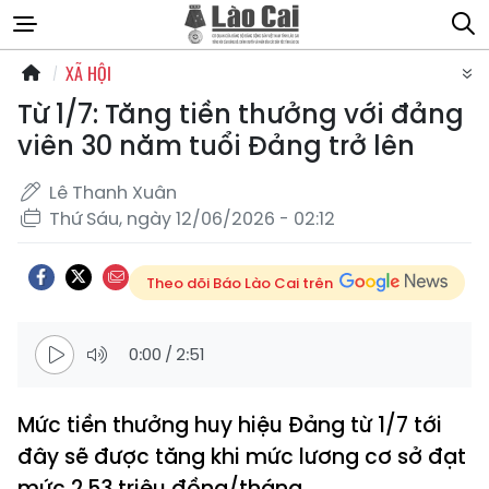
XÃ HỘI
Từ 1/7: Tăng tiền thưởng với đảng
viên 30 năm tuổi Đảng trở lên
Lê Thanh Xuân
Thứ Sáu, ngày 12/06/2026 - 02:12
Theo dõi Báo Lào Cai trên
0:00
/
2:51
Mức tiền thưởng huy hiệu Đảng từ 1/7 tới
đây sẽ được tăng khi mức lương cơ sở đạt
mức 2,53 triệu đồng/tháng.