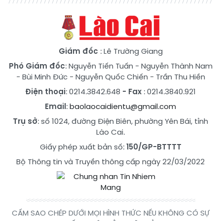
Giám đốc
: Lê Trường Giang
Phó Giám đốc
:
Nguyễn Tiến Tuấn
-
Nguyễn Thành Nam
-
Bùi Minh Đức
-
Nguyễn Quốc Chiến
-
Trần Thu Hiền
Điện thoại
: 0214.3842.648
- Fax
: 0214.3840.921
Email
:
baolaocaidientu@gmail.com
Trụ sở
: số 1024, đường Điện Biên, phường Yên Bái, tỉnh
Lào Cai.
Giấy phép xuất bản số:
150/GP-BTTTT
Bộ Thông tin và Truyền thông cấp ngày 22/03/2022
CẤM SAO CHÉP DƯỚI MỌI HÌNH THỨC NẾU KHÔNG CÓ SỰ