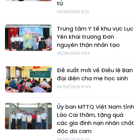
tử
08/08/2026 12:21
Trung tâm Y tế khu vực Lục
Yên khai trương Đơn
nguyên thận nhân tạo
08/08/2026 11:53
Đề xuất mới về Điều lệ Ban
đại diện cha mẹ học sinh
08/08/2026 10:53
Ủy ban MTTQ Việt Nam tỉnh
Lào Cai thăm, tặng quà
các gia đình nạn nhân chất
độc da cam
08/08/2026 8:40