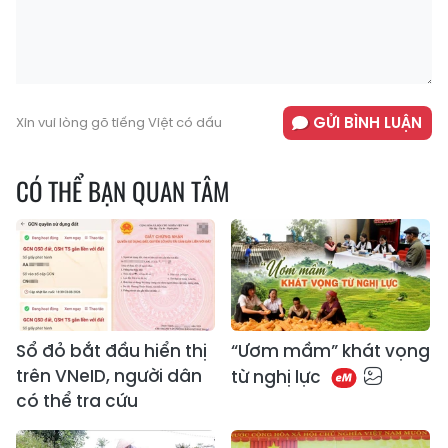
GỬI BÌNH LUẬN
Xin vui lòng gõ tiếng Việt có dấu
CÓ THỂ BẠN QUAN TÂM
Sổ đỏ bắt đầu hiển thị
“Ươm mầm” khát vọng
trên VNeID, người dân
từ nghị lực
có thể tra cứu