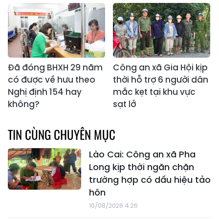
Đã đóng BHXH 29 năm
Công an xã Gia Hội kịp
có được về hưu theo
thời hỗ trợ 6 người dân
Nghị định 154 hay
mắc kẹt tại khu vực
không?
sạt lở
TIN CÙNG CHUYÊN MỤC
Lào Cai: Công an xã Pha
Long kịp thời ngăn chặn
trường hợp có dấu hiệu tảo
hôn
10/08/2026 4:26