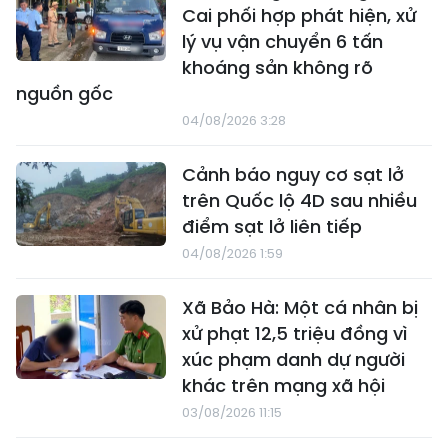
Cai phối hợp phát hiện, xử
lý vụ vận chuyển 6 tấn
khoáng sản không rõ
nguồn gốc
04/08/2026 3:28
Cảnh báo nguy cơ sạt lở
trên Quốc lộ 4D sau nhiều
điểm sạt lở liên tiếp
04/08/2026 1:59
Xã Bảo Hà: Một cá nhân bị
xử phạt 12,5 triệu đồng vì
xúc phạm danh dự người
khác trên mạng xã hội
03/08/2026 11:15