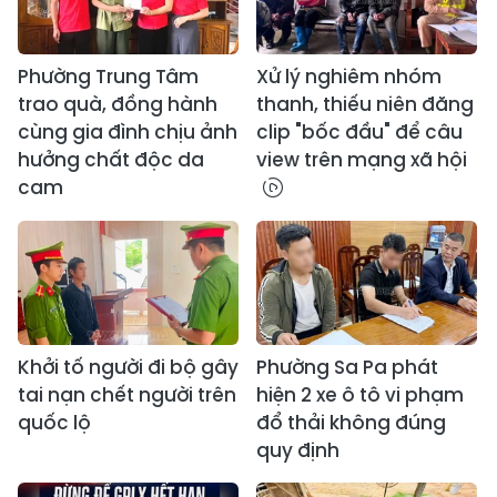
Phường Trung Tâm
Xử lý nghiêm nhóm
trao quà, đồng hành
thanh, thiếu niên đăng
cùng gia đình chịu ảnh
clip "bốc đầu" để câu
hưởng chất độc da
view trên mạng xã hội
cam
Khởi tố người đi bộ gây
Phường Sa Pa phát
tai nạn chết người trên
hiện 2 xe ô tô vi phạm
quốc lộ
đổ thải không đúng
quy định