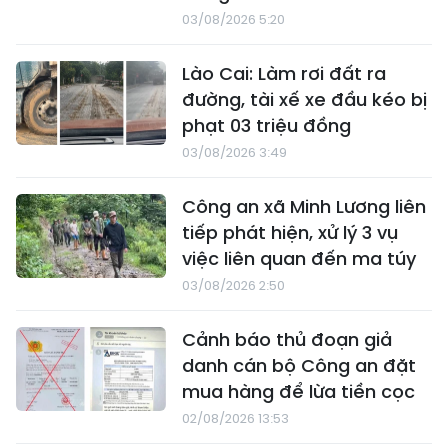
03/08/2026 5:20
Lào Cai: Làm rơi đất ra
đường, tài xế xe đầu kéo bị
phạt 03 triệu đồng
03/08/2026 3:49
Công an xã Minh Lương liên
tiếp phát hiện, xử lý 3 vụ
việc liên quan đến ma túy
03/08/2026 2:50
Cảnh báo thủ đoạn giả
danh cán bộ Công an đặt
mua hàng để lừa tiền cọc
02/08/2026 13:53