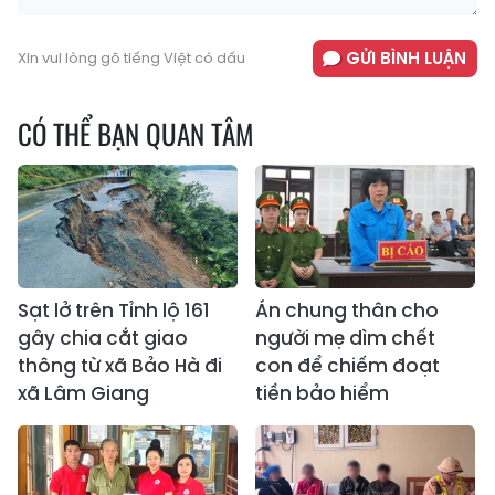
GỬI BÌNH LUẬN
Xin vui lòng gõ tiếng Việt có dấu
CÓ THỂ BẠN QUAN TÂM
Sạt lở trên Tỉnh lộ 161
Án chung thân cho
gây chia cắt giao
người mẹ dìm chết
thông từ xã Bảo Hà đi
con để chiếm đoạt
xã Lâm Giang
tiền bảo hiểm