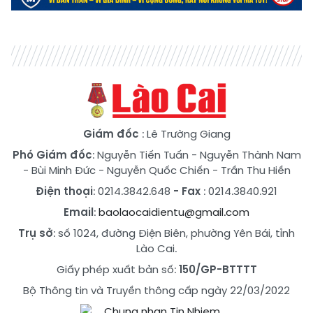
Giám đốc
: Lê Trường Giang
Phó Giám đốc
:
Nguyễn Tiến Tuấn
-
Nguyễn Thành Nam
-
Bùi Minh Đức
-
Nguyễn Quốc Chiến
-
Trần Thu Hiền
Điện thoại
: 0214.3842.648
- Fax
: 0214.3840.921
Email
:
baolaocaidientu@gmail.com
Trụ sở
: số 1024, đường Điện Biên, phường Yên Bái, tỉnh
Lào Cai.
Giấy phép xuất bản số:
150/GP-BTTTT
Bộ Thông tin và Truyền thông cấp ngày 22/03/2022