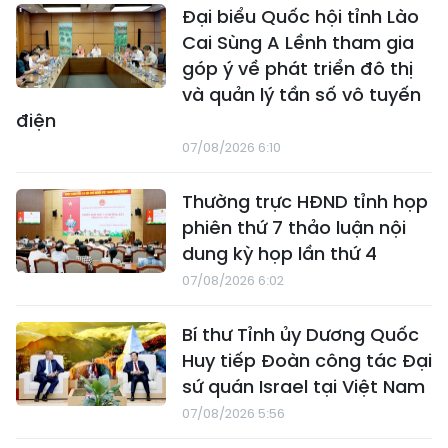
Đại biểu Quốc hội tỉnh Lào
Cai Sùng A Lềnh tham gia
góp ý về phát triển đô thị
và quản lý tần số vô tuyến
điện
07/08/2026 6:10
Thường trực HĐND tỉnh họp
phiên thứ 7 thảo luận nội
dung kỳ họp lần thứ 4
07/08/2026 6:02
Bí thư Tỉnh ủy Dương Quốc
Huy tiếp Đoàn công tác Đại
sứ quán Israel tại Việt Nam
07/08/2026 5:56