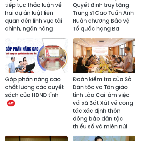
tiếp tục thảo luận về
Quyết định truy tặng
hai dự án luật liên
Trung sĩ Cao Tuấn Anh
quan đến lĩnh vực tài
Huân chương Bảo vệ
chính, ngân hàng
Tổ quốc hạng Ba
Góp phần nâng cao
Đoàn kiểm tra của Sở
chất lượng các quyết
Dân tộc và Tôn giáo
sách của HĐND tỉnh
tỉnh Lào Cai làm việc
với xã Bát Xát về công
tác xác định thôn
đồng bào dân tộc
thiểu số và miền núi