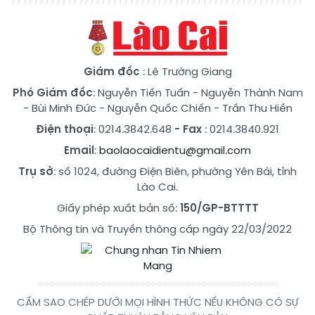
Giám đốc
: Lê Trường Giang
Phó Giám đốc
:
Nguyễn Tiến Tuấn
-
Nguyễn Thành Nam
-
Bùi Minh Đức
-
Nguyễn Quốc Chiến
-
Trần Thu Hiền
Điện thoại
: 0214.3842.648
- Fax
: 0214.3840.921
Email
:
baolaocaidientu@gmail.com
Trụ sở
: số 1024, đường Điện Biên, phường Yên Bái, tỉnh
Lào Cai.
Giấy phép xuất bản số:
150/GP-BTTTT
Bộ Thông tin và Truyền thông cấp ngày 22/03/2022
CẤM SAO CHÉP DƯỚI MỌI HÌNH THỨC NẾU KHÔNG CÓ SỰ