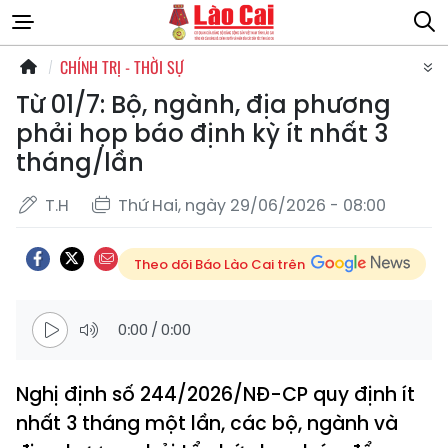
CHÍNH TRỊ - THỜI SỰ
Từ 01/7: Bộ, ngành, địa phương
phải họp báo định kỳ ít nhất 3
tháng/lần
T.H
Thứ Hai, ngày 29/06/2026 - 08:00
Theo dõi Báo Lào Cai trên
0:00
/
0:00
Nghị định số 244/2026/NĐ-CP quy định ít
nhất 3 tháng một lần, các bộ, ngành và