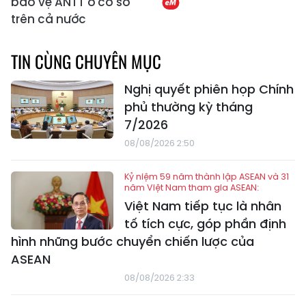
bảo vệ ANTT ở cơ sở
trên cả nước
TIN CÙNG CHUYÊN MỤC
Nghị quyết phiên họp Chính
phủ thường kỳ tháng
7/2026
08/08/2026 2:50
Kỷ niệm 59 năm thành lập ASEAN và 31
năm Việt Nam tham gia ASEAN:
Việt Nam tiếp tục là nhân
tố tích cực, góp phần định
hình những bước chuyển chiến lược của
ASEAN
08/08/2026 2:33