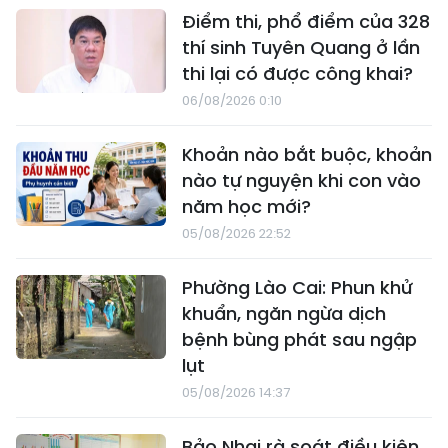
Điểm thi, phổ điểm của 328
thí sinh Tuyên Quang ở lần
thi lại có được công khai?
06/08/2026 0:10
Khoản nào bắt buộc, khoản
nào tự nguyện khi con vào
năm học mới?
05/08/2026 22:52
Phường Lào Cai: Phun khử
khuẩn, ngăn ngừa dịch
bệnh bùng phát sau ngập
lụt
05/08/2026 14:37
Bảo Nhai rà soát điều kiện