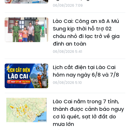
06/08/2026 7:09
Lào Cai: Công an xã A Mú
Sung kịp thời hỗ trợ 02
cháu nhỏ đi lạc trở về gia
đình an toàn
06/08/2026 5:41
Lịch cắt điện tại Lào Cai
hôm nay ngày 6/8 và 7/8
06/08/2026 5:10
Lào Cai nằm trong 7 tỉnh,
thành được cảnh báo nguy
cơ lũ quét, sạt lở đất do
mưa lớn