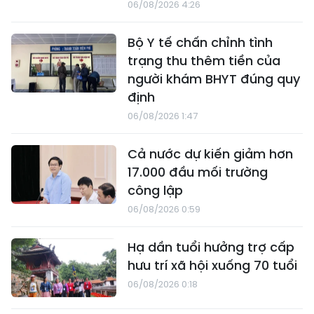
06/08/2026 4:26
Bộ Y tế chấn chỉnh tình
trạng thu thêm tiền của
người khám BHYT đúng quy
định
06/08/2026 1:47
Cả nước dự kiến giảm hơn
17.000 đầu mối trường
công lập
06/08/2026 0:59
Hạ dần tuổi hưởng trợ cấp
hưu trí xã hội xuống 70 tuổi
06/08/2026 0:18