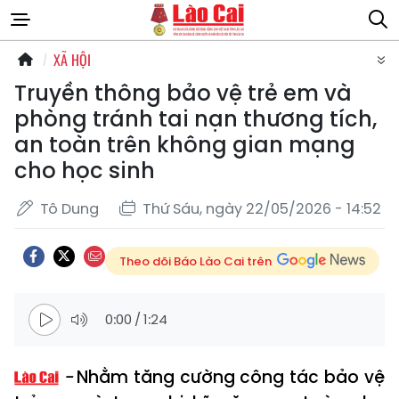
XÃ HỘI
Truyền thông bảo vệ trẻ em và
phòng tránh tai nạn thương tích,
an toàn trên không gian mạng
cho học sinh
Tô Dung
Thứ Sáu, ngày 22/05/2026 - 14:52
Theo dõi Báo Lào Cai trên
0:00
/
1:24
Nhằm tăng cường công tác bảo vệ