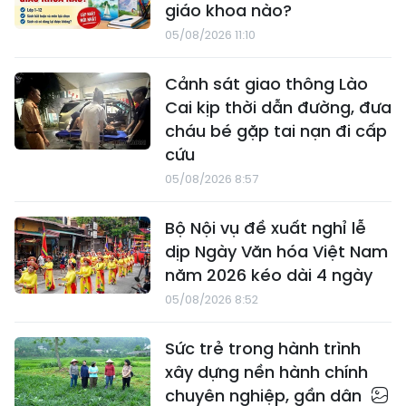
giáo khoa nào?
05/08/2026 11:10
Cảnh sát giao thông Lào
Cai kịp thời dẫn đường, đưa
cháu bé gặp tai nạn đi cấp
cứu
05/08/2026 8:57
Bộ Nội vụ đề xuất nghỉ lễ
dịp Ngày Văn hóa Việt Nam
năm 2026 kéo dài 4 ngày
05/08/2026 8:52
Sức trẻ trong hành trình
xây dựng nền hành chính
chuyên nghiệp, gần dân