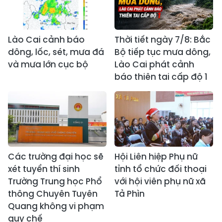
Lào Cai cảnh báo
Thời tiết ngày 7/8: Bắc
dông, lốc, sét, mưa đá
Bộ tiếp tục mưa dông,
và mưa lớn cục bộ
Lào Cai phát cảnh
báo thiên tai cấp độ 1
Các trường đại học sẽ
Hội Liên hiệp Phụ nữ
xét tuyển thí sinh
tỉnh tổ chức đối thoại
Trường Trung học Phổ
với hội viên phụ nữ xã
thông Chuyên Tuyên
Tả Phìn
Quang không vi phạm
quy chế