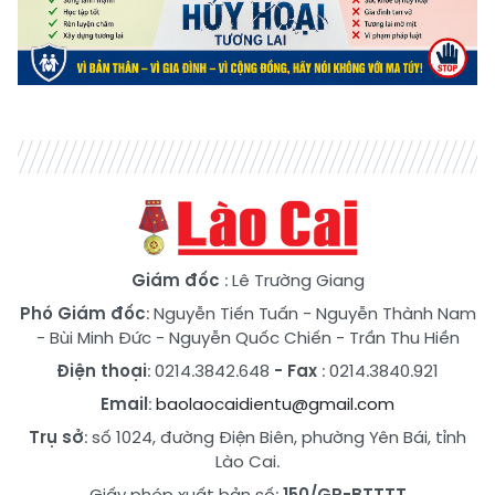
Giám đốc
: Lê Trường Giang
Phó Giám đốc
:
Nguyễn Tiến Tuấn
-
Nguyễn Thành Nam
-
Bùi Minh Đức
-
Nguyễn Quốc Chiến
-
Trần Thu Hiền
Điện thoại
: 0214.3842.648
- Fax
: 0214.3840.921
Email
:
baolaocaidientu@gmail.com
Trụ sở
: số 1024, đường Điện Biên, phường Yên Bái, tỉnh
Lào Cai.
Giấy phép xuất bản số:
150/GP-BTTTT