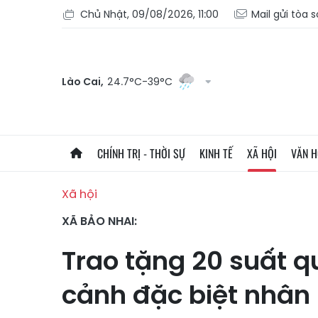
Chủ Nhật, 09/08/2026, 11:00
Mail gửi tòa 
Lào Cai,
24.7°C-39°C
CHÍNH TRỊ - THỜI SỰ
KINH TẾ
XÃ HỘI
VĂN 
Xã hội
XÃ BẢO NHAI:
Trao tặng 20 suất q
cảnh đặc biệt nhân