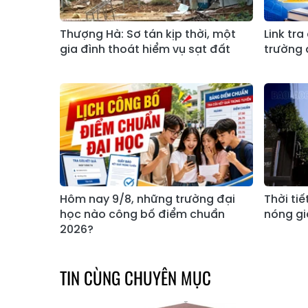
Thượng Hà: Sơ tán kịp thời, một
Link tr
gia đình thoát hiểm vụ sạt đất
trường 
Hôm nay 9/8, những trường đại
Thời ti
học nào công bố điểm chuẩn
nóng gi
2026?
TIN CÙNG CHUYÊN MỤC