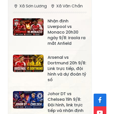
Xã Sơn Lương
Xã Văn Chấn
Xã Thượng
Xã Chấn Thịnh
Nhận định
Bằng La
Liverpool vs
Xã Phong Dụ
Monaco 20h30
Xã Nghĩa Tâm
Hạ
ngày 9/8: Iraola ra
mắt Anfield
Xã Châu Quế
Xã Lâm Giang
Xã Đông
Arsenal vs
Xã Tân Hợp
Dortmund 20h 9/8:
Cuông
Link trực tiếp, đội
Xã Mậu A
Xã Xuân Ái
hình và dự đoán tỷ
số
Xã Lâm
Xã Mỏ Vàng
Thượng
Johor DT vs
Xã Lục Yên
Xã Tân Lĩnh
Chelsea 19h 9/8:
Đội hình, link trực
Xã Khánh Hòa
Xã Phúc Lợi
tiếp và nhận định