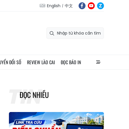
English
中文
UYỂN ĐỔI SỐ
REVIEW LÀO CAI
ĐỌC BÁO IN
ĐỌC NHIỀU