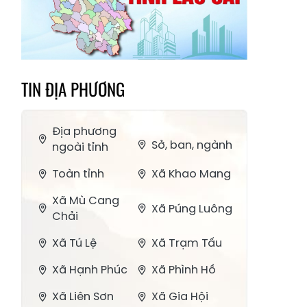
TIN ĐỊA PHƯƠNG
Địa phương
Sở, ban, ngành
ngoài tỉnh
Toàn tỉnh
Xã Khao Mang
Xã Mù Cang
Xã Púng Luông
Chải
Xã Tú Lệ
Xã Trạm Tấu
Xã Hạnh Phúc
Xã Phình Hồ
Xã Liên Sơn
Xã Gia Hội