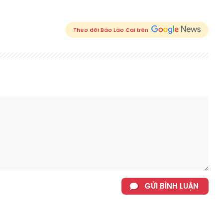
Theo dõi Báo Lào Cai trên
GỬI BÌNH LUẬN