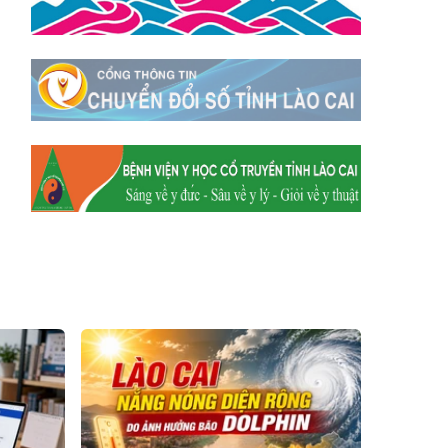
Xã Dền Sáng
Hum
Xã Y Tý
Xã A Mú Sung
Xã Trịnh Tường
Xã Nậm Chày
Xã Bản Xèo
Xã Bát Xát
Xã Võ Lao
Xã Khánh Yên
Xã Văn Bàn
Xã Dương Quỳ
Xã Chiềng Ken
Xã Minh Lương
Xã Nậm Chảy
Xã Bảo Yên
Xã Nghĩa Đô
Xã Thượng Hà
Xã Xuân Hòa
Xã Phúc Khánh
Xã Bảo Hà
Xã Mường Bo
Xã Bản Hồ
Xã Tả Van