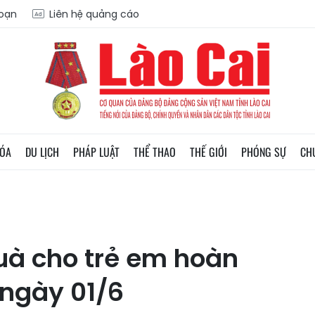
soạn
Liên hệ quảng cáo
HÓA
DU LỊCH
PHÁP LUẬT
THỂ THAO
THẾ GIỚI
PHÓNG SỰ
CH
uà cho trẻ em hoàn
 ngày 01/6