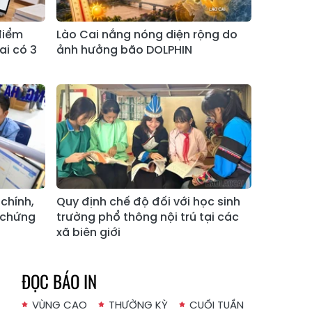
Xã Tả Phìn
Xã Cốc Lầu
điểm
Lào Cai nắng nóng diện rộng do
ai có 3
ảnh hưởng bão DOLPHIN
Xã Bảo Nhai
Xã Bản Liền
Xã Bắc Hà
Xã Tả Củ Tỷ
Xã Lùng Phình
Xã Pha Long
Xã Mường
Xã Bản Lầu
Khương
Xã Cao Sơn
Xã Si Ma Cai
chính,
Quy định chế độ đối với học sinh
Xã Sín Chéng
Xã Nậm Xé
 chứng
trường phổ thông nội trú tại các
Xã Ngũ Chỉ
xã biên giới
Xã Chế Tạo
Sơn
Xã Lao Chải
Xã Nậm Có
ĐỌC BÁO IN
Xã Tà Xi Láng
Xã Cát Thịnh
VÙNG CAO
THƯỜNG KỲ
CUỐI TUẦN