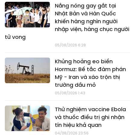
Nắng nóng gay gắt tại
Nhật Bản và Hàn Quốc
khiến hàng nghìn người
nhập viện, hàng chục người
tử vong
05/08/2026 6:28
Khủng hoảng eo biển
Hormuz: Bế tắc đàm phán
Mỹ - Iran và xáo trộn thị
trường dầu mỏ
05/08/2026 1:43
Thử nghiệm vaccine Ebola
và thuốc điều trị ghi nhận
tín hiệu khả quan
04/08/2026 23:56