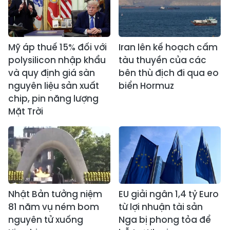
Mỹ áp thuế 15% đối với
Iran lên kế hoạch cấm
polysilicon nhập khẩu
tàu thuyền của các
và quy định giá sàn
bên thù địch đi qua eo
nguyên liệu sản xuất
biển Hormuz
chip, pin năng lượng
Mặt Trời
Nhật Bản tưởng niệm
EU giải ngân 1,4 tỷ Euro
81 năm vụ ném bom
từ lợi nhuận tài sản
nguyên tử xuống
Nga bị phong tỏa để