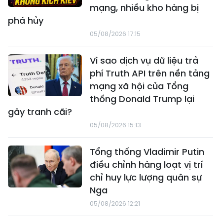
mạng, nhiều kho hàng bị
phá hủy
05/08/2026 17:15
Vì sao dịch vụ dữ liệu trả
phí Truth API trên nền tảng
mạng xã hội của Tổng
thống Donald Trump lại
gây tranh cãi?
05/08/2026 15:13
Tổng thống Vladimir Putin
điều chỉnh hàng loạt vị trí
chỉ huy lực lượng quân sự
Nga
05/08/2026 12:21