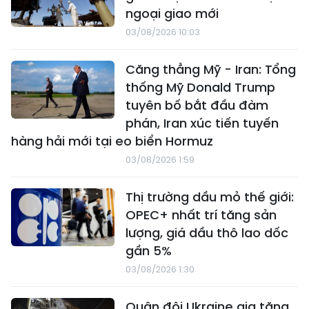
ngoại giao mới
03/08/2026 10:03
Căng thẳng Mỹ - Iran: Tổng
thống Mỹ Donald Trump
tuyên bố bắt đầu đàm
phán, Iran xúc tiến tuyến
hàng hải mới tại eo biển Hormuz
03/08/2026 1:59
Thị trường dầu mỏ thế giới:
OPEC+ nhất trí tăng sản
lượng, giá dầu thô lao dốc
gần 5%
03/08/2026 1:30
Quân đội Ukraine gia tăng