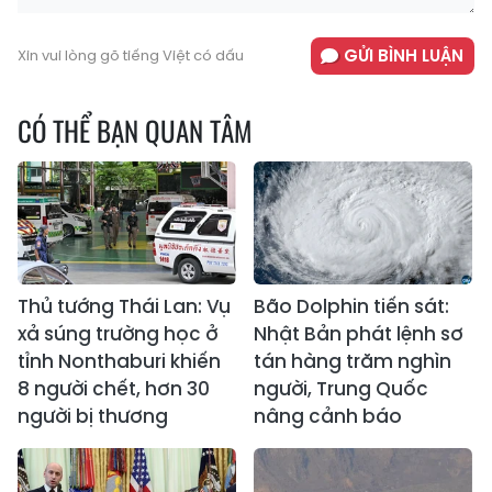
GỬI BÌNH LUẬN
Xin vui lòng gõ tiếng Việt có dấu
CÓ THỂ BẠN QUAN TÂM
Thủ tướng Thái Lan: Vụ
Bão Dolphin tiến sát:
xả súng trường học ở
Nhật Bản phát lệnh sơ
tỉnh Nonthaburi khiến
tán hàng trăm nghìn
8 người chết, hơn 30
người, Trung Quốc
người bị thương
nâng cảnh báo