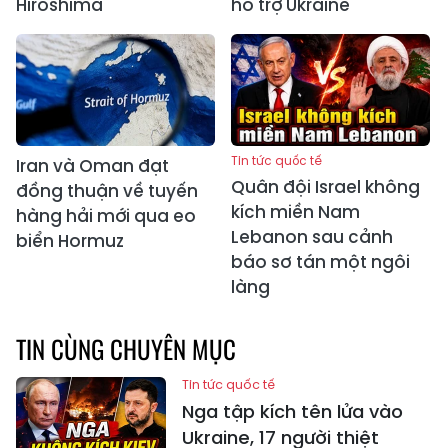
Hiroshima
hỗ trợ Ukraine
Tin tức quốc tế
Iran và Oman đạt
Quân đội Israel không
đồng thuận về tuyến
kích miền Nam
hàng hải mới qua eo
Lebanon sau cảnh
biển Hormuz
báo sơ tán một ngôi
làng
TIN CÙNG CHUYÊN MỤC
Tin tức quốc tế
Nga tập kích tên lửa vào
Ukraine, 17 người thiệt