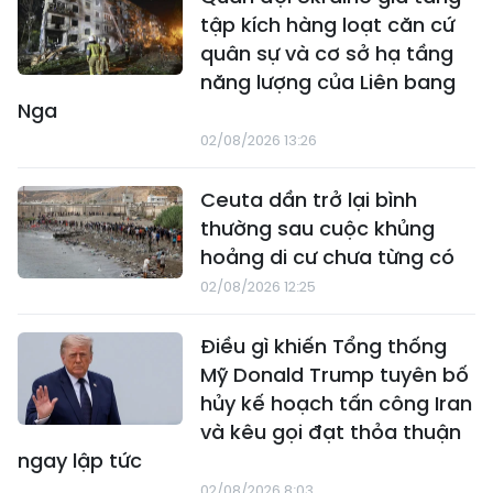
tập kích hàng loạt căn cứ
quân sự và cơ sở hạ tầng
năng lượng của Liên bang
Nga
02/08/2026 13:26
Ceuta dần trở lại bình
thường sau cuộc khủng
hoảng di cư chưa từng có
02/08/2026 12:25
Điều gì khiến Tổng thống
Mỹ Donald Trump tuyên bố
hủy kế hoạch tấn công Iran
và kêu gọi đạt thỏa thuận
ngay lập tức
02/08/2026 8:03