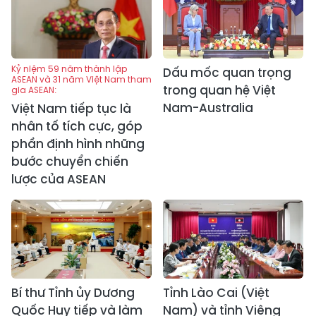
Kỷ niệm 59 năm thành lập
Dấu mốc quan trọng
ASEAN và 31 năm Việt Nam tham
trong quan hệ Việt
gia ASEAN:
Nam-Australia
Việt Nam tiếp tục là
nhân tố tích cực, góp
phần định hình những
bước chuyển chiến
lược của ASEAN
Bí thư Tỉnh ủy Dương
Tỉnh Lào Cai (Việt
Quốc Huy tiếp và làm
Nam) và tỉnh Viêng