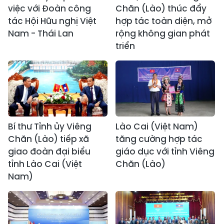
việc với Đoàn công
Chăn (Lào) thúc đẩy
tác Hội Hữu nghị Việt
hợp tác toàn diện, mở
Nam - Thái Lan
rộng không gian phát
triển
Bí thư Tỉnh ủy Viêng
Lào Cai (Việt Nam)
Chăn (Lào) tiếp xã
tăng cường hợp tác
giao đoàn đại biểu
giáo dục với tỉnh Viêng
tỉnh Lào Cai (Việt
Chăn (Lào)
Nam)