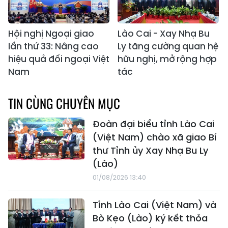
Hội nghị Ngoại giao
Lào Cai - Xay Nhạ Bu
lần thứ 33: Nâng cao
Ly tăng cường quan hệ
hiệu quả đối ngoại Việt
hữu nghị, mở rộng hợp
Nam
tác
TIN CÙNG CHUYÊN MỤC
Đoàn đại biểu tỉnh Lào Cai
(Việt Nam) chào xã giao Bí
thư Tỉnh ủy Xay Nhạ Bu Ly
(Lào)
01/08/2026 13:40
Tỉnh Lào Cai (Việt Nam) và
Bò Kẹo (Lào) ký kết thỏa