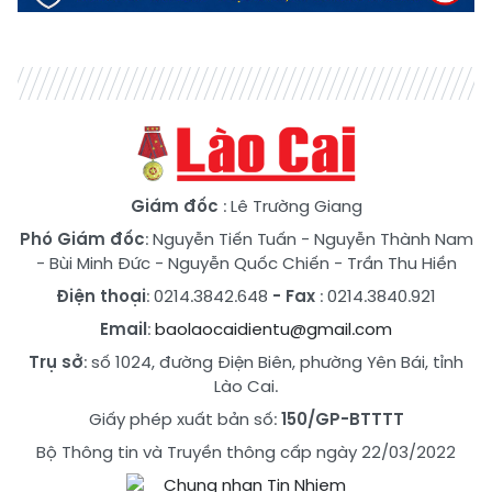
Giám đốc
: Lê Trường Giang
Phó Giám đốc
:
Nguyễn Tiến Tuấn
-
Nguyễn Thành Nam
-
Bùi Minh Đức
-
Nguyễn Quốc Chiến
-
Trần Thu Hiền
Điện thoại
: 0214.3842.648
- Fax
: 0214.3840.921
Email
:
baolaocaidientu@gmail.com
Trụ sở
: số 1024, đường Điện Biên, phường Yên Bái, tỉnh
Lào Cai.
Giấy phép xuất bản số:
150/GP-BTTTT
Bộ Thông tin và Truyền thông cấp ngày 22/03/2022