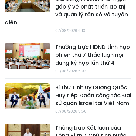
góp ý về phát triển đô thị
và quản lý tần số vô tuyến
điện
07/08/2026 6:10
Thường trực HĐND tỉnh họp
phiên thứ 7 thảo luận nội
dung kỳ họp lần thứ 4
07/08/2026 6:02
Bí thư Tỉnh ủy Dương Quốc
Huy tiếp Đoàn công tác Đại
sứ quán Israel tại Việt Nam
07/08/2026 5:56
Thông báo Kết luận của
Tổng Bí thư, Chủ tịch nước