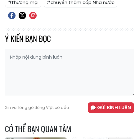
#thương mại
#chuyến thăm cấp Nhà nước
Ý KIẾN BẠN ĐỌC
GỬI BÌNH LUẬN
Xin vui lòng gõ tiếng Việt có dấu
CÓ THỂ BẠN QUAN TÂM