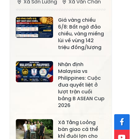
Xã Sơn Lương
Xã Văn Chấn
Xã Thượng
Xã Chấn Thịnh
Giá vàng chiều
Bằng La
6/8: Bất ngờ đảo
Xã Phong Dụ
chiều, vàng miếng
Xã Nghĩa Tâm
Hạ
lùi về vùng 142
triệu đồng/lượng
Xã Châu Quế
Xã Lâm Giang
Xã Đông
Nhận định
Xã Tân Hợp
Malaysia vs
Cuông
Philippines: Cuộc
Xã Mậu A
Xã Xuân Ái
đua quyết liệt ở
lượt trận cuối
Xã Lâm
bảng B ASEAN Cup
Xã Mỏ Vàng
Thượng
2026
Xã Lục Yên
Xã Tân Lĩnh
Xã Tằng Loỏng
Xã Khánh Hòa
Xã Phúc Lợi
bàn giao cá thể
khỉ đuôi lợn cho