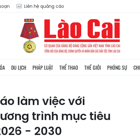
 soạn
Liên hệ quảng cáo
HÓA
DU LỊCH
PHÁP LUẬT
THỂ THAO
THẾ GIỚI
PHÓNG SỰ
CH
iáo làm việc với
ương trình mục tiêu
2026 - 2030