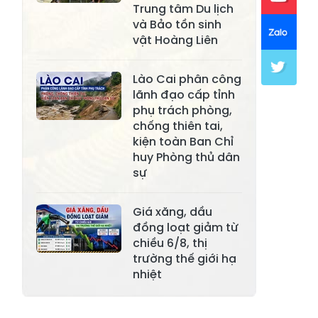
Xã Mường Lai
Xã Cảm Nhân
Trung tâm Du lịch
và Bảo tồn sinh
Xã Yên Thành
Xã Thác Bà
vật Hoàng Liên
Xã Yên Bình
Xã Bảo Ái
Lào Cai phân công
Xã Hưng
Xã Trấn Yên
lãnh đạo cấp tỉnh
Khánh
phụ trách phòng,
chống thiên tai,
Xã Lương
Xã Việt Hồng
kiện toàn Ban Chỉ
Thịnh
huy Phòng thủ dân
Xã Quy Mông
Xã Cốc San
sự
Xã Hợp Thành
Xã Phong Hải
Giá xăng, dầu
Xã Xuân
đồng loạt giảm từ
Xã Bảo Thắng
Quang
chiều 6/8, thị
trường thế giới hạ
Xã Tằng Loỏng
Xã Gia Phú
nhiệt
Xã Mường
Xã Dền Sáng
Hum