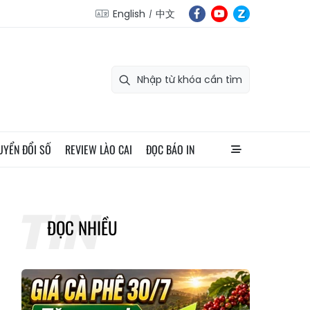
English
中文
UYỂN ĐỔI SỐ
REVIEW LÀO CAI
ĐỌC BÁO IN
ĐỌC NHIỀU