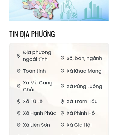
TIN ĐỊA PHƯƠNG
Địa phương
Sở, ban, ngành
ngoài tỉnh
Toàn tỉnh
Xã Khao Mang
Xã Mù Cang
Xã Púng Luông
Chải
Xã Tú Lệ
Xã Trạm Tấu
Xã Hạnh Phúc
Xã Phình Hồ
Xã Liên Sơn
Xã Gia Hội