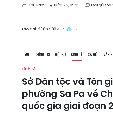
Thứ Năm, 06/08/2026, 09:25
Mail gửi tòa
Lào Cai,
23.6°C-30.4°C
CHÍNH TRỊ - THỜI SỰ
KINH TẾ
XÃ HỘI
VĂN 
Kinh tế
Sở Dân tộc và Tôn g
phường Sa Pa về Ch
quốc gia giai đoạn 