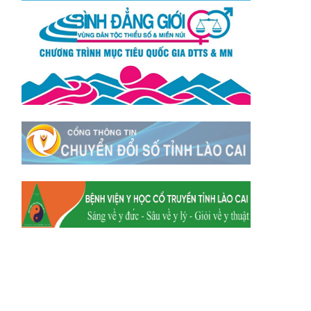
Xã Y Tý
Xã A Mú Sung
Xã Trịnh Tường
Xã Nậm Chày
Xã Bản Xèo
Xã Bát Xát
Xã Võ Lao
Xã Khánh Yên
Xã Văn Bàn
Xã Dương Quỳ
Xã Chiềng Ken
Xã Minh Lương
Xã Nậm Chảy
Xã Bảo Yên
Xã Nghĩa Đô
Xã Thượng Hà
Xã Xuân Hòa
Xã Phúc Khánh
Xã Bảo Hà
Xã Mường Bo
Xã Bản Hồ
Xã Tả Van