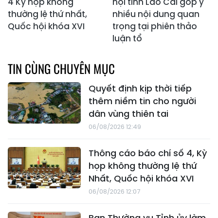
4 Kỳ họp không
hội tỉnh Lào Cai góp ý
thường lệ thứ nhất,
nhiều nội dung quan
Quốc hội khóa XVI
trọng tại phiên thảo
luận tổ
TIN CÙNG CHUYÊN MỤC
Quyết định kịp thời tiếp
thêm niềm tin cho người
dân vùng thiên tai
06/08/2026 12:49
Thông cáo báo chí số 4, Kỳ
họp không thường lệ thứ
Nhất, Quốc hội khóa XVI
06/08/2026 12:07
Ban Thường vụ Tỉnh ủy làm