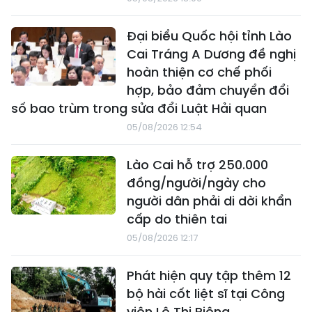
Đại biểu Quốc hội tỉnh Lào
Cai Tráng A Dương đề nghị
hoàn thiện cơ chế phối
hợp, bảo đảm chuyển đổi
số bao trùm trong sửa đổi Luật Hải quan
05/08/2026 12:54
Lào Cai hỗ trợ 250.000
đồng/người/ngày cho
người dân phải di dời khẩn
cấp do thiên tai
05/08/2026 12:17
Phát hiện quy tập thêm 12
bộ hài cốt liệt sĩ tại Công
viên Lê Thị Riêng