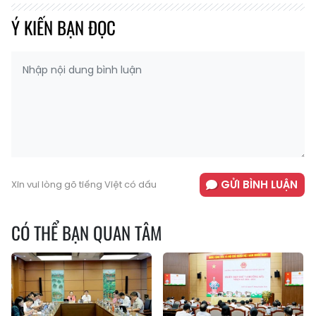
Ý KIẾN BẠN ĐỌC
GỬI BÌNH LUẬN
Xin vui lòng gõ tiếng Việt có dấu
CÓ THỂ BẠN QUAN TÂM