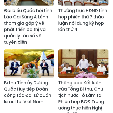
Đại biểu Quốc hội tỉnh
Thường trực HĐND tỉnh
Lào Cai Sùng A Lềnh
họp phiên thứ 7 thảo
tham gia góp ý về
luận nội dung kỳ họp
phát triển đô thị và
lần thứ 4
quản lý tần số vô
tuyến điện
Bí thư Tỉnh ủy Dương
Thông báo Kết luận
Quốc Huy tiếp Đoàn
của Tổng Bí thư, Chủ
công tác Đại sứ quán
tịch nước Tô Lâm tại
Israel tại Việt Nam
Phiên họp BCĐ Trung
ương thực hiện Nghị