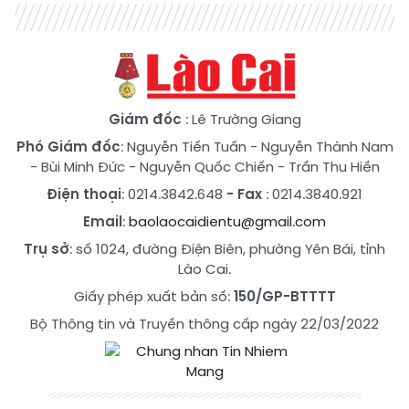
Giám đốc
: Lê Trường Giang
Phó Giám đốc
:
Nguyễn Tiến Tuấn
-
Nguyễn Thành Nam
-
Bùi Minh Đức
-
Nguyễn Quốc Chiến
-
Trần Thu Hiền
Điện thoại
: 0214.3842.648
- Fax
: 0214.3840.921
Email
:
baolaocaidientu@gmail.com
Trụ sở
: số 1024, đường Điện Biên, phường Yên Bái, tỉnh
Lào Cai.
Giấy phép xuất bản số:
150/GP-BTTTT
Bộ Thông tin và Truyền thông cấp ngày 22/03/2022