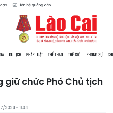
 soạn
Liên hệ quảng cáo
HÓA
DU LỊCH
PHÁP LUẬT
THỂ THAO
THẾ GIỚI
PHÓNG SỰ
CH
 giữ chức Phó Chủ tịch
7/2026 - 11:34