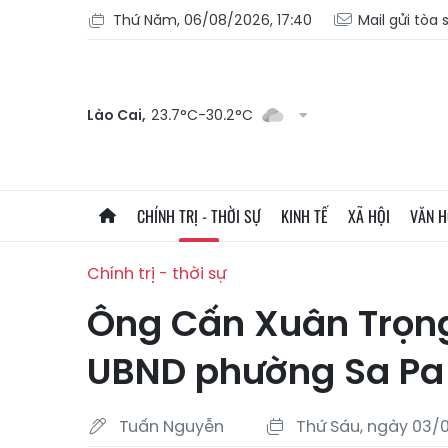
Thứ Năm, 06/08/2026, 17:40
Mail gửi tòa
Lào Cai,
23.7°C-30.2°C
CHÍNH TRỊ - THỜI SỰ
KINH TẾ
XÃ HỘI
VĂN 
Chính trị - thời sự
Ông Cấn Xuân Trọng
UBND phường Sa Pa
Tuấn Nguyễn
Thứ Sáu, ngày 03/0