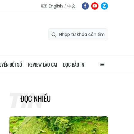
English
中文
UYỂN ĐỔI SỐ
REVIEW LÀO CAI
ĐỌC BÁO IN
ĐỌC NHIỀU