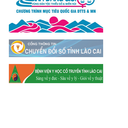
Xã Tằng Loỏng
Xã Gia Phú
Xã Mường
Xã Dền Sáng
Hum
Xã Y Tý
Xã A Mú Sung
Xã Trịnh Tường
Xã Nậm Chày
Xã Bản Xèo
Xã Bát Xát
Xã Võ Lao
Xã Khánh Yên
Xã Văn Bàn
Xã Dương Quỳ
Xã Chiềng Ken
Xã Minh Lương
Xã Nậm Chảy
Xã Bảo Yên
Xã Nghĩa Đô
Xã Thượng Hà
Xã Xuân Hòa
Xã Phúc Khánh