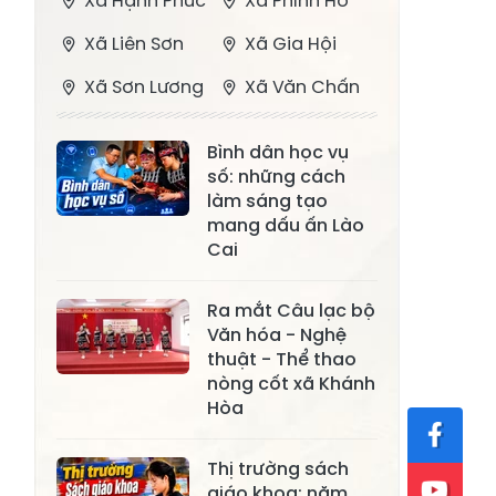
Xã Hạnh Phúc
Xã Phình Hồ
Xã Liên Sơn
Xã Gia Hội
Xã Sơn Lương
Xã Văn Chấn
Xã Thượng
Xã Chấn Thịnh
Bình dân học vụ
Bằng La
số: những cách
Xã Phong Dụ
làm sáng tạo
Xã Nghĩa Tâm
Hạ
mang dấu ấn Lào
Cai
Xã Châu Quế
Xã Lâm Giang
Xã Đông
Ra mắt Câu lạc bộ
Xã Tân Hợp
Văn hóa - Nghệ
Cuông
thuật - Thể thao
Xã Mậu A
Xã Xuân Ái
nòng cốt xã Khánh
Hòa
Xã Lâm
Xã Mỏ Vàng
Thượng
Thị trường sách
Xã Lục Yên
Xã Tân Lĩnh
giáo khoa: năm