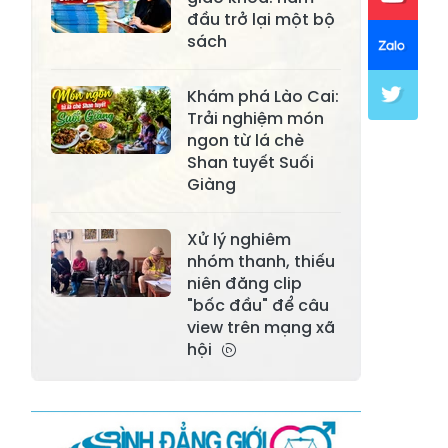
đầu trở lại một bộ
Xã Khánh Hòa
Xã Phúc Lợi
sách
Xã Mường Lai
Xã Cảm Nhân
Khám phá Lào Cai:
Xã Yên Thành
Xã Thác Bà
Trải nghiệm món
ngon từ lá chè
Xã Yên Bình
Xã Bảo Ái
Shan tuyết Suối
Giàng
Xã Hưng
Xã Trấn Yên
Khánh
Xử lý nghiêm
Xã Lương
nhóm thanh, thiếu
Xã Việt Hồng
Thịnh
niên đăng clip
"bốc đầu" để câu
Xã Quy Mông
Xã Cốc San
view trên mạng xã
hội
Xã Hợp Thành
Xã Phong Hải
Xã Xuân
Xã Bảo Thắng
Quang