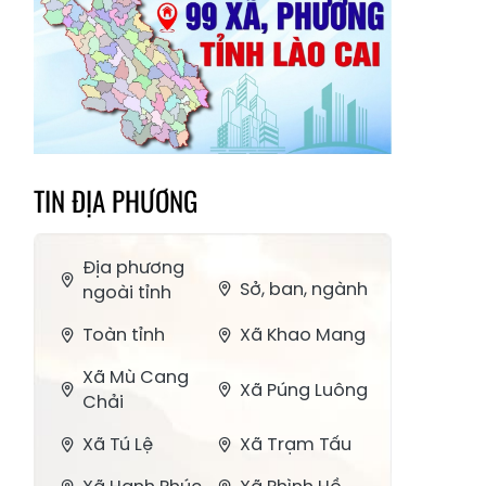
TIN ĐỊA PHƯƠNG
Địa phương
Sở, ban, ngành
ngoài tỉnh
Toàn tỉnh
Xã Khao Mang
Xã Mù Cang
Xã Púng Luông
Chải
Xã Tú Lệ
Xã Trạm Tấu