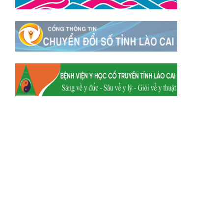
Xã Y Tý
Xã A Mú Sung
Xã Trịnh Tường
Xã Nậm Chày
Xã Bản Xèo
Xã Bát Xát
Xã Võ Lao
Xã Khánh Yên
Xã Văn Bàn
Xã Dương Quỳ
Xã Chiềng Ken
Xã Minh Lương
Xã Nậm Chảy
Xã Bảo Yên
Xã Nghĩa Đô
Xã Thượng Hà
Xã Xuân Hòa
Xã Phúc Khánh
Xã Bảo Hà
Xã Mường Bo
Xã Bản Hồ
Xã Tả Van