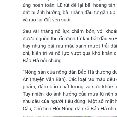
úng hoàn toàn. Lũ rút để lại bãi hoang tàn 
đất bị ảnh hưởng, bà Thành đầu tư gần 60 
và rào lại đất ven suối.
Sau vài tháng nỗ lực chăm bón, với khoả
được nguồn thu ổn định từ khi bắt đầu vụ
hay những bãi rau màu xanh mướt trải d
chỉ, kiên trì và nỗ lực vượt qua khó khăn
Bảo Hà nói chung.
“Nông sản của nông dân Bảo Hà thường đư
An (huyện Văn Bàn). Các loại rau màu đều đ
phẩm, đảm bảo chất lượng và sức khỏe c
Tuy nhiên, do ảnh hưởng của mưa lũ nên 
nhu cầu của người tiêu dùng. Một số mặt h
Cầu, Chủ tịch Hội Nông dân xã Bảo Hà cho 