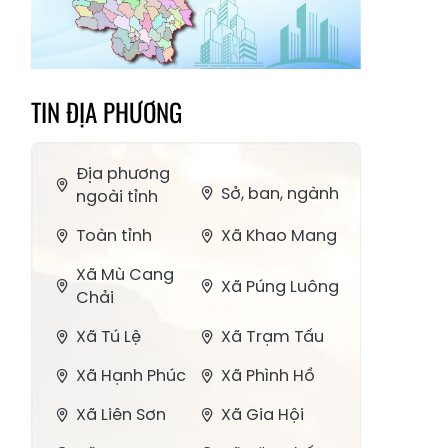
TIN ĐỊA PHƯƠNG
Địa phương
Sở, ban, ngành
ngoài tỉnh
Toàn tỉnh
Xã Khao Mang
Xã Mù Cang
Xã Púng Luông
Chải
Xã Tú Lệ
Xã Trạm Tấu
Xã Hạnh Phúc
Xã Phình Hồ
Xã Liên Sơn
Xã Gia Hội