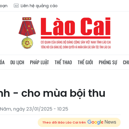
soạn
Liên hệ quảng cáo
HÓA
DU LỊCH
PHÁP LUẬT
THỂ THAO
THẾ GIỚI
PHÓNG SỰ
CH
inh - cho mùa bội thu
Năm, ngày 23/01/2025 - 10:25
Theo dõi Báo Lào Cai trên