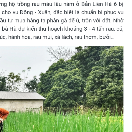
ững hộ trồng rau màu lâu năm ở Bản Liên Hà 6 bị
ời cho vụ Đông - Xuân, đặc biệt là chuẩn bị phục vụ
đầu tư mua hàng tạ phân gà để ủ, trộn với đất. Nhờ
nh bà Hà dự kiến thu hoạch khoảng 3 - 4 tấn rau, củ,
cúc, hành hoa, rau mùi, xà lách, rau thơm, bưởi…