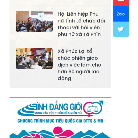
Xã Mường Lai
Xã Cảm Nhân
Xã Yên Thành
Xã Thác Bà
Hội Liên hiệp Phụ
nữ tỉnh tổ chức đối
Xã Yên Bình
Xã Bảo Ái
thoại với hội viên
phụ nữ xã Tả Phìn
Xã Hưng
Xã Trấn Yên
Khánh
Xã Phúc Lợi tổ
Xã Lương
chức phiên giao
Xã Việt Hồng
Thịnh
dịch việc làm cho
hơn 60 người lao
Xã Quy Mông
Xã Cốc San
động
Xã Hợp Thành
Xã Phong Hải
Xã Xuân
Xã Bảo Thắng
Quang
Xã Tằng Loỏng
Xã Gia Phú
Xã Mường
Xã Dền Sáng
Hum