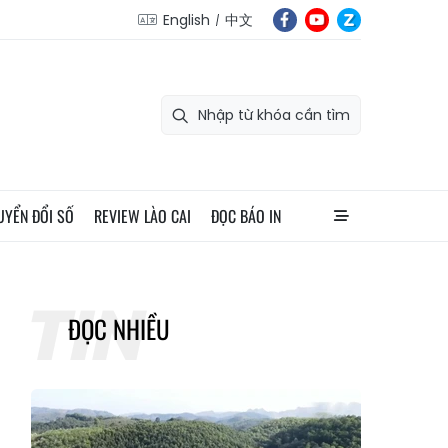
English
中文
UYỂN ĐỔI SỐ
REVIEW LÀO CAI
ĐỌC BÁO IN
ĐỌC NHIỀU