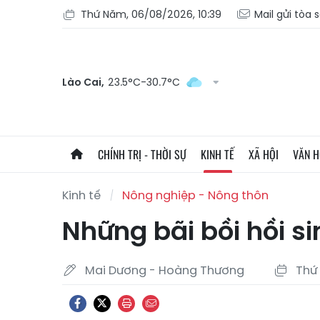
Thứ Năm, 06/08/2026, 10:39
Mail gửi tòa 
Lào Cai,
23.5°C-30.7°C
CHÍNH TRỊ - THỜI SỰ
KINH TẾ
XÃ HỘI
VĂN 
Kinh tế
Nông nghiệp - Nông thôn
Những bãi bồi hồi s
Mai Dương - Hoàng Thương
Thứ 