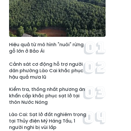
Hiệu quả từ mô hình "nuôi" rừng
gỗ lớn ở Bảo Ái
Cảnh sát cơ động hỗ trợ người
dân phường Lào Cai khắc phục
hậu quả mưa lũ
Kiểm tra, thống nhất phương án
khẩn cấp khắc phục sạt lở tại
thôn Nước Nóng
Lào Cai: Sạt lở đất nghiêm trọng
tại Thủy điện Mý Háng Tầu, 1
người nghi bị vùi lấp