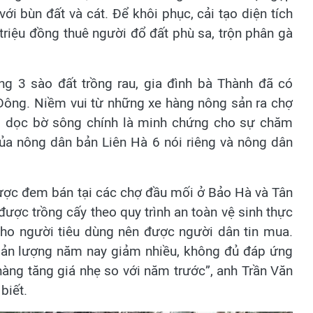
với bùn đất và cát. Để khôi phục, cải tạo diện tích
triệu đồng thuê người đổ đất phù sa, trộn phân gà
ng 3 sào đất trồng rau, gia đình bà Thành đã có
 Đông. Niềm vui từ những xe hàng nông sản ra chợ
ài dọc bờ sông chính là minh chứng cho sự chăm
 của nông dân bản Liên Hà 6 nói riêng và nông dân
ợc đem bán tại các chợ đầu mối ở Bảo Hà và Tân
ược trồng cấy theo quy trình an toàn vệ sinh thực
ho người tiêu dùng nên được người dân tin mua.
sản lượng năm nay giảm nhiều, không đủ đáp ứng
àng tăng giá nhẹ so với năm trước”, anh Trần Văn
biết.