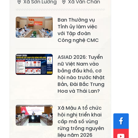
Xã Sơn Lương
Xã Văn Chấn
Xã Thượng
Xã Chấn Thịnh
Ban Thường vụ
Bằng La
Tỉnh ủy làm việc
Xã Phong Dụ
với Tập đoàn
Xã Nghĩa Tâm
Hạ
Công nghệ CMC
Xã Châu Quế
Xã Lâm Giang
ASIAD 2026: Tuyển
Xã Đông
nữ Việt Nam vào
Xã Tân Hợp
bảng đấu khó, cơ
Cuông
hội nào trước Nhật
Xã Mậu A
Xã Xuân Ái
Bản, Đài Bắc Trung
Hoa và Thái Lan?
Xã Lâm
Xã Mỏ Vàng
Thượng
Xã Mậu A tổ chức
Xã Lục Yên
Xã Tân Lĩnh
hội nghị triển khai
cấp mã số vùng
Xã Khánh Hòa
Xã Phúc Lợi
rừng trồng nguyên
liệu năm 2026