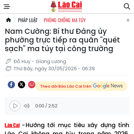
PHÁP LUẬT
PHÒNG CHỐNG MA TÚY
Nam Cường: Bí thư Đảng ủy
phường trực tiếp ra quân "quét
sạch" ma túy tại công trường
Đỗ Huy - Giang Lương
Thứ Bảy, ngày 30/05/2026 - 06:39
Theo dõi Báo Lào Cai trên
0:00
/
2:52
Hướng tới mục tiêu xây dựng tỉnh
Lào Cai không ma túy trong năm 2026,