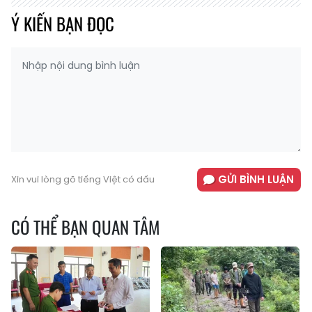
Ý KIẾN BẠN ĐỌC
GỬI BÌNH LUẬN
Xin vui lòng gõ tiếng Việt có dấu
CÓ THỂ BẠN QUAN TÂM