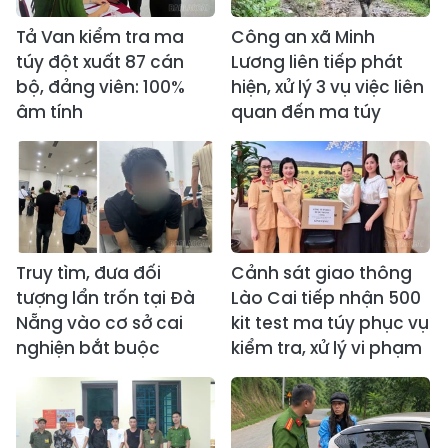
Tả Van kiểm tra ma
Công an xã Minh
túy đột xuất 87 cán
Lương liên tiếp phát
bộ, đảng viên: 100%
hiện, xử lý 3 vụ việc liên
âm tính
quan đến ma túy
Truy tìm, đưa đối
Cảnh sát giao thông
tượng lẩn trốn tại Đà
Lào Cai tiếp nhận 500
Nẵng vào cơ sở cai
kit test ma túy phục vụ
nghiện bắt buộc
kiểm tra, xử lý vi phạm