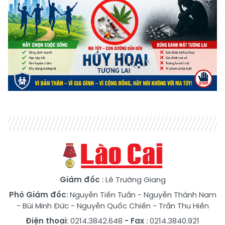
Giám đốc
: Lê Trường Giang
Phó Giám đốc
:
Nguyễn Tiến Tuấn
-
Nguyễn Thành Nam
-
Bùi Minh Đức
-
Nguyễn Quốc Chiến
-
Trần Thu Hiền
Điện thoại
: 0214.3842.648
- Fax
: 0214.3840.921