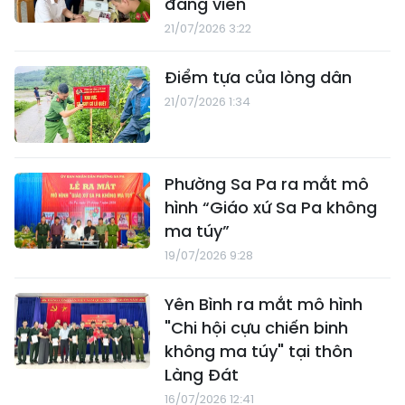
đảng viên
21/07/2026 3:22
Điểm tựa của lòng dân
21/07/2026 1:34
Phường Sa Pa ra mắt mô
hình “Giáo xứ Sa Pa không
ma túy”
19/07/2026 9:28
Yên Bình ra mắt mô hình
"Chi hội cựu chiến binh
không ma túy" tại thôn
Làng Đát
16/07/2026 12:41