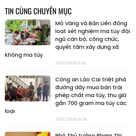
TIN CÙNG CHUYÊN MỤC
Mỏ Vàng và Bản Liền đồng
loạt xét nghiệm ma túy đội
ngũ cán bộ, công chức,
quyết tâm xây dựng xã
không ma túy
27/07/2026 6:42
Công an Lào Cai triệt phá
đường dây mua bán trái
phép chất ma túy, thu giữ
gần 700 gram ma túy các
loại
25/07/2026 12:36
Phó Thủ tướng Phạm Thị