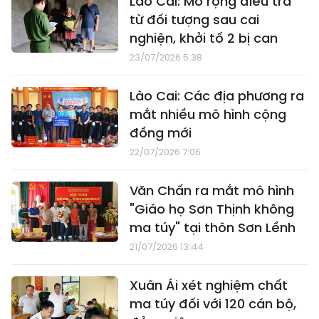
Lào Cai: Mở rộng điều tra
từ đối tượng sau cai
nghiện, khởi tố 2 bị can
23/07/2026 5:38
Lào Cai: Các địa phương ra
mắt nhiều mô hình cộng
đồng mới
22/07/2026 7:06
Văn Chấn ra mắt mô hình
"Giáo họ Sơn Thịnh không
ma túy" tại thôn Sơn Lềnh
21/07/2026 13:44
Xuân Ái xét nghiệm chất
ma túy đối với 120 cán bộ,