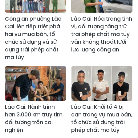
Công an phường Lào
Lào Cai: Hóa trang tinh
Cai liên tiếp triệt phá
vi, đối tượng tàng trữ
hai vụ mua bán, tổ
trái phép chất ma túy
chức sử dụng và sử
vẫn không thoát lưới
dụng trái phép chất
lực lượng công an
ma túy
Lào Cai: Hành trình
Lào Cai: Khởi tố 4 bị
hơn 3.000 km truy tìm
can trong vụ mua bán,
đối tượng trốn cai
tổ chức sử dụng trái
nghiện
phép chất ma túy