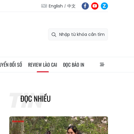
English
中文
UYỂN ĐỔI SỐ
REVIEW LÀO CAI
ĐỌC BÁO IN
ĐỌC NHIỀU