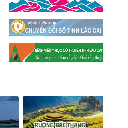
Xã Mường
Xã Dền Sáng
Hum
Xã Y Tý
Xã A Mú Sung
Xã Trịnh Tường
Xã Nậm Chày
Xã Bản Xèo
Xã Bát Xát
Xã Võ Lao
Xã Khánh Yên
Xã Văn Bàn
Xã Dương Quỳ
Xã Chiềng Ken
Xã Minh Lương
Xã Nậm Chảy
Xã Bảo Yên
Xã Nghĩa Đô
Xã Thượng Hà
Xã Xuân Hòa
Xã Phúc Khánh