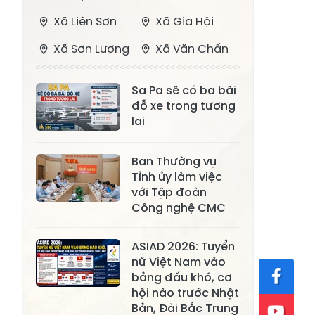
Xã Liên Sơn
Xã Gia Hội
Xã Sơn Lương
Xã Văn Chấn
Xã Thượng
Xã Chấn Thịnh
Sa Pa sẽ có ba bãi
Bằng La
đỗ xe trong tương
Xã Phong Dụ
lai
Xã Nghĩa Tâm
Hạ
Ban Thường vụ
Xã Châu Quế
Xã Lâm Giang
Tỉnh ủy làm việc
Xã Đông
với Tập đoàn
Xã Tân Hợp
Cuông
Công nghệ CMC
Xã Mậu A
Xã Xuân Ái
ASIAD 2026: Tuyển
nữ Việt Nam vào
Xã Lâm
Xã Mỏ Vàng
bảng đấu khó, cơ
Thượng
hội nào trước Nhật
Xã Lục Yên
Xã Tân Lĩnh
Bản, Đài Bắc Trung