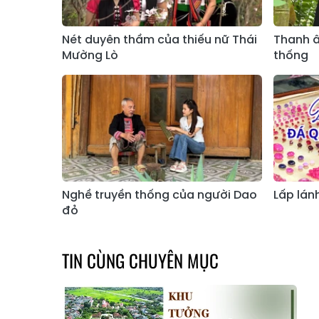
Nét duyên thầm của thiếu nữ Thái
Thanh â
Mường Lò
thống
Nghề truyền thống của người Dao
Lấp lán
đỏ
TIN CÙNG CHUYÊN MỤC