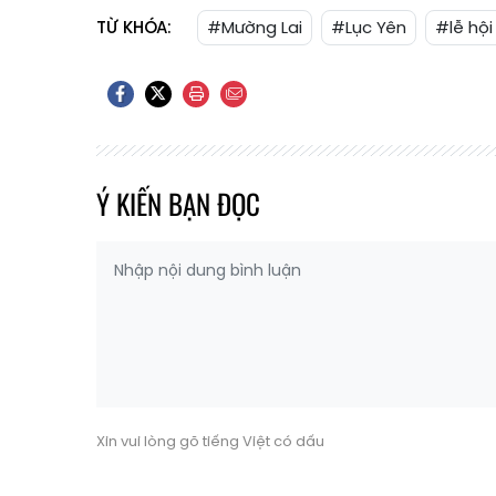
TỪ KHÓA:
#Mường Lai
#Lục Yên
#lễ hội
Ý KIẾN BẠN ĐỌC
Xin vui lòng gõ tiếng Việt có dấu