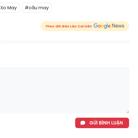
 Xo May
#cầu may
Theo dõi Báo Lào Cai trên
GỬI BÌNH LUẬN