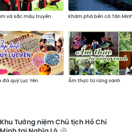
m và sắc màu truyền
Khám phá bến cá Tân Min
h đá quý Lục Yên
Ẩm thực từ rừng xanh
Khu Tưởng niệm Chủ tịch Hồ Chí
Minh tại Nghĩa Lộ