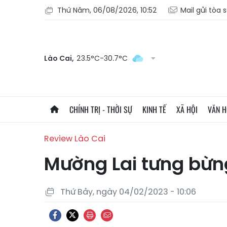
Thứ Năm, 06/08/2026, 10:52
Mail gửi tòa 
Lào Cai,
23.5°C-30.7°C
CHÍNH TRỊ - THỜI SỰ
KINH TẾ
XÃ HỘI
VĂN 
Review Lào Cai
Mường Lai tưng bừng
Thứ Bảy, ngày 04/02/2023 - 10:06