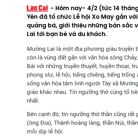
Hôm nay- 4/2 (tức 14 tháng
Yên đã tổ chức Lễ hội Xo May gắn v
quảng bá, giới thiệu những bản sắc 
Lai tới bạn bè và du khách.
Mường Lai là một địa phương giàu truyền t
còn là vùng đất gắn với văn hóa sông Chảy,
Bái với những truyền thuyết, huyền thoại, t
phong slư, lễ hội, tiếng chiêng, tiếng trốn
sống văn hóa tâm linh người Tày xã Mường L
giáo khác nhau. Tín ngưỡng thờ cúng tổ tiê
nhất.
Bên cạnh đó, tín ngưỡng thờ thần cũng rất 
(ông Địa), Thành hoàng làng, thần Núi, th
mỗi dịp lễ hội.