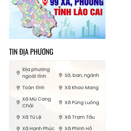
TIN ĐỊA PHƯƠNG
Địa phương
Sở, ban, ngành
ngoài tỉnh
Toàn tỉnh
Xã Khao Mang
Xã Mù Cang
Xã Púng Luông
Chải
Xã Tú Lệ
Xã Trạm Tấu
Xã Hạnh Phúc
Xã Phình Hồ