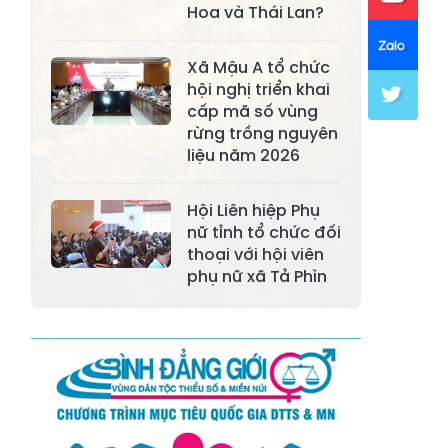
Hoa và Thái Lan?
Xã Khánh Hòa
Xã Phúc Lợi
Xã Mường Lai
Xã Cảm Nhân
Xã Mậu A tổ chức
hội nghị triển khai
Xã Yên Thành
Xã Thác Bà
cấp mã số vùng
rừng trồng nguyên
Xã Yên Bình
Xã Bảo Ái
liệu năm 2026
Xã Hưng
Xã Trấn Yên
Khánh
Hội Liên hiệp Phụ
nữ tỉnh tổ chức đối
Xã Lương
thoại với hội viên
Xã Việt Hồng
Thịnh
phụ nữ xã Tả Phìn
Xã Quy Mông
Xã Cốc San
Xã Hợp Thành
Xã Phong Hải
Xã Xuân
Xã Bảo Thắng
Quang
Xã Tằng Loỏng
Xã Gia Phú