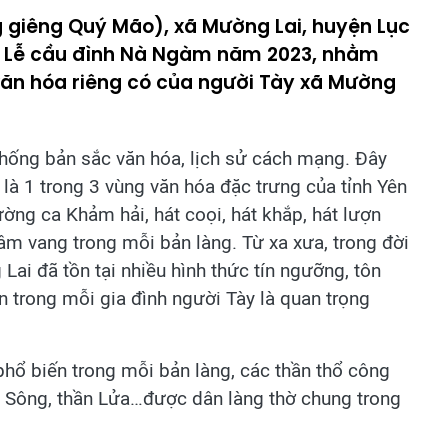
 giêng Quý Mão), xã Mường Lai, huyện Lục
ới Lễ cầu đình Nà Ngàm năm 2023, nhằm
văn hóa riêng có của người Tày xã Mường
hống bản sắc văn hóa, lịch sử cách mạng. Đây
 là 1 trong 3 vùng văn hóa đặc trưng của tỉnh Yên
rường ca Khảm hải, hát coọi, hát khắp, hát lượn
g âm vang trong mỗi bản làng. Từ xa xưa, trong đời
ai đã tồn tại nhiều hình thức tín ngưỡng, tôn
n trong mỗi gia đình người Tày là quan trọng
phổ biến trong mỗi bản làng, các thần thổ công
ần Sông, thần Lửa…được dân làng thờ chung trong