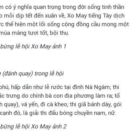
 có ý nghĩa quan trọng trong đời sống tinh thần
 mỗi dịp tết đến xuân về, Xo May tiếng Tày dịch
thức thể hiện một lối sống cộng đồng cầu mong một
mùa màng tươi tốt, bội thu.
 (đánh quay) trong lễ hội
phú, hấp dẫn như lễ rước tại đình Nà Ngàm; thi
c trưng do chính bà con địa phương làm ra; tổ
quay), vá yến, đi cà kheo; thi giã bánh dày, gói
 cạnh đó, là giải thi đấu bóng chuyền nam, nữ.