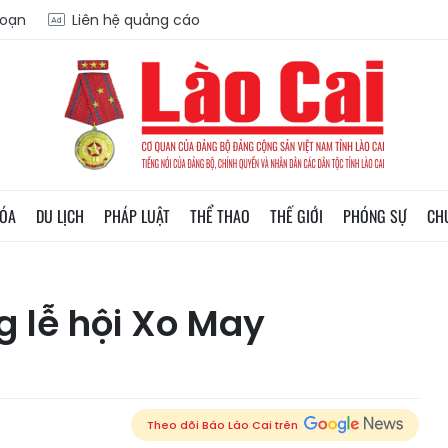
soạn
Liên hệ quảng cáo
HÓA
DU LỊCH
PHÁP LUẬT
THỂ THAO
THẾ GIỚI
PHÓNG SỰ
CH
 lễ hội Xo May
Theo dõi Báo Lào Cai trên