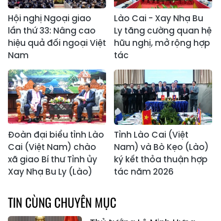
Hội nghị Ngoại giao
Lào Cai - Xay Nhạ Bu
lần thứ 33: Nâng cao
Ly tăng cường quan hệ
hiệu quả đối ngoại Việt
hữu nghị, mở rộng hợp
Nam
tác
Đoàn đại biểu tỉnh Lào
Tỉnh Lào Cai (Việt
Cai (Việt Nam) chào
Nam) và Bò Kẹo (Lào)
xã giao Bí thư Tỉnh ủy
ký kết thỏa thuận hợp
Xay Nhạ Bu Ly (Lào)
tác năm 2026
TIN CÙNG CHUYÊN MỤC