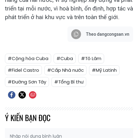
triển tại mỗi nước, vì hoà bình, ổn định, hợp tác và
phát triển ở hai khu vực và trên toàn thế giới.
Theo dangcongsan.vn
#Cộng hòa Cuba
#Cuba
#Tô Lâm
#Fidel Castro
#Cấp Nhà nước
#Mỹ Latinh
#Đường Sơn Tây
#Tổng Bí thư
Ý KIẾN BẠN ĐỌC