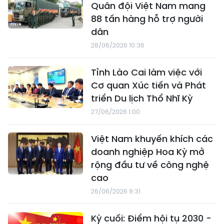
Quân đội Việt Nam mang
88 tấn hàng hỗ trợ người
dân
28/06/2026 10:36
Tỉnh Lào Cai làm việc với
Cơ quan Xúc tiến và Phát
triển Du lịch Thổ Nhĩ Kỳ
27/06/2026 1:00
Việt Nam khuyến khích các
doanh nghiệp Hoa Kỳ mở
rộng đầu tư về công nghệ
cao
26/06/2026 9:31
Kỳ cuối: Điểm hội tụ 2030 -