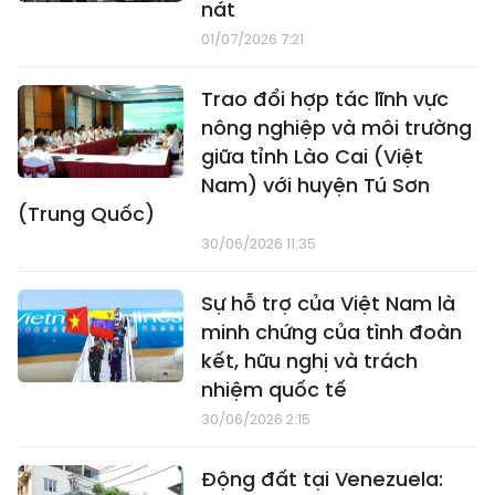
nát
01/07/2026 7:21
Trao đổi hợp tác lĩnh vực
nông nghiệp và môi trường
giữa tỉnh Lào Cai (Việt
Nam) với huyện Tú Sơn
(Trung Quốc)
30/06/2026 11:35
Sự hỗ trợ của Việt Nam là
minh chứng của tình đoàn
kết, hữu nghị và trách
nhiệm quốc tế
30/06/2026 2:15
Động đất tại Venezuela: