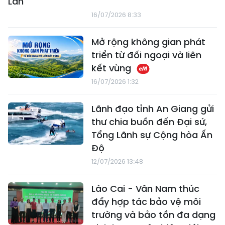
Lan
16/07/2026 8:33
Mở rộng không gian phát
triển từ đối ngoại và liên
kết vùng
16/07/2026 1:32
Lãnh đạo tỉnh An Giang gửi
thư chia buồn đến Đại sứ,
Tổng Lãnh sự Cộng hòa Ấn
Độ
12/07/2026 13:48
Lào Cai - Vân Nam thúc
đẩy hợp tác bảo vệ môi
trường và bảo tồn đa dạng