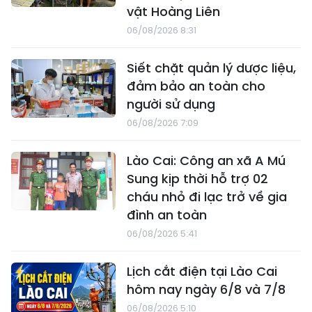
vật Hoàng Liên
06/08/2026 8:31
Siết chặt quản lý dược liệu,
đảm bảo an toàn cho
người sử dụng
06/08/2026 7:09
Lào Cai: Công an xã A Mú
Sung kịp thời hỗ trợ 02
cháu nhỏ đi lạc trở về gia
đình an toàn
06/08/2026 5:41
Lịch cắt điện tại Lào Cai
hôm nay ngày 6/8 và 7/8
06/08/2026 5:10