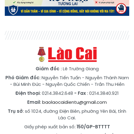
Giám đốc
: Lê Trường Giang
Phó Giám đốc
:
Nguyễn Tiến Tuấn
-
Nguyễn Thành Nam
-
Bùi Minh Đức
-
Nguyễn Quốc Chiến
-
Trần Thu Hiền
Điện thoại
: 0214.3842.648
- Fax
: 0214.3840.921
Email
:
baolaocaidientu@gmail.com
Trụ sở
: số 1024, đường Điện Biên, phường Yên Bái, tỉnh
Lào Cai.
Giấy phép xuất bản số:
150/GP-BTTTT