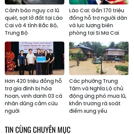
Cảnh báo nguy cơ lũ
Lào Cai: Gần 170 triệu
quét, sạt lở đất tại Lào
đồng hỗ trợ người dân
Cai và 4 tỉnh Bắc Bộ,
và lực lượng biên
Trung Bộ
phòng tại Si Ma Cai
Hơn 420 triệu đồng hỗ
Các phường Trung
trợ gia đình bị hỏa
Tâm và Nghĩa Lộ chủ
hoạn, vinh danh 03 cá
động ứng phó mưa lũ,
nhân dũng cảm cứu
khẩn trương rà soát
người
điểm xung yếu
TIN CÙNG CHUYÊN MỤC