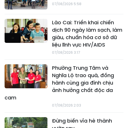
07/08/2026 5:58
Lào Cai: Triển khai chiến
dịch 90 ngày làm sạch, làm
giàu, chuẩn hóa cơ sở dữ
liệu lĩnh vực HIV/AIDS
07/08/2026 3:17
Phường Trung Tâm và
Nghĩa Lộ trao quà, đồng
hành cùng gia đình chịu
ảnh hưởng chất độc da
cam
07/08/2026 2:03
Đừng biến vỉa hè thành