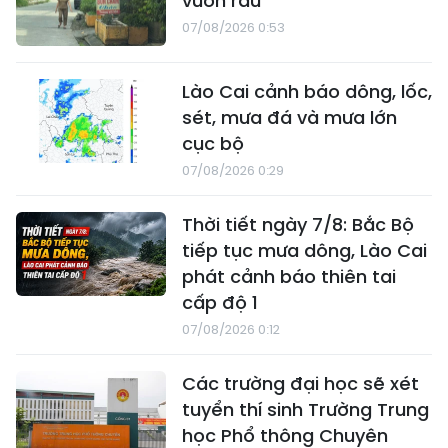
vườn rau
07/08/2026 0:53
Lào Cai cảnh báo dông, lốc,
sét, mưa đá và mưa lớn
cục bộ
07/08/2026 0:29
Thời tiết ngày 7/8: Bắc Bộ
tiếp tục mưa dông, Lào Cai
phát cảnh báo thiên tai
cấp độ 1
07/08/2026 0:12
Các trường đại học sẽ xét
tuyển thí sinh Trường Trung
học Phổ thông Chuyên