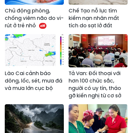
Chủ động phòng,
Chế Tạo nỗ lực tìm
chống viêm não do vi-
kiếm nạn nhân mất
rút ở trẻ nhỏ
tích do sạt lở đất
Lào Cai cảnh báo
Tả Van: Đối thoại với
dông, lốc, sét, mưa đá
hơn 100 chức sắc,
và mưa lớn cục bộ
người có uy tín, tháo
gỡ kiến nghị từ cơ sở