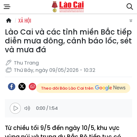
XÃ HỘI
Lào Cai và các tỉnh miền Bắc tiếp
diễn mưa dông, cảnh báo lốc, sét
và mưa đá
Thu Trang
Thứ Bảy, ngày 09/05/2026 - 10:32
Theo dõi Báo Lào Cai trên
0:00
/
1:54
Từ chiều tối 9/5 đến ngày 10/5, khu vực
vùng núi và trung du Bắc Bộ tiếp tục có