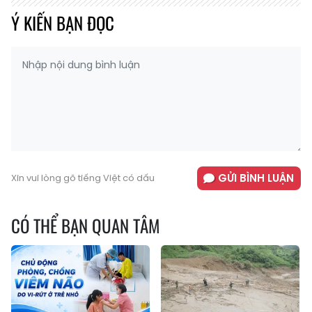
Ý KIẾN BẠN ĐỌC
GỬI BÌNH LUẬN
Xin vui lòng gõ tiếng Việt có dấu
CÓ THỂ BẠN QUAN TÂM