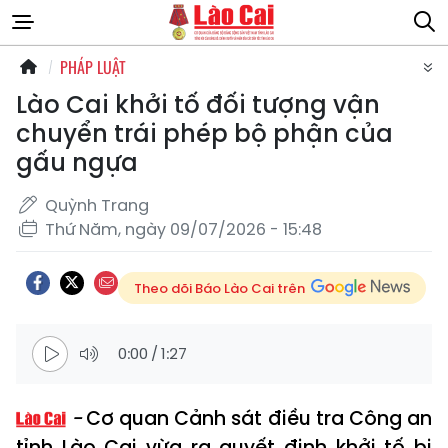
PHÁP LUẬT
Lào Cai khởi tố đối tượng vận
chuyển trái phép bộ phận của
gấu ngựa
Quỳnh Trang
Thứ Năm, ngày 09/07/2026 - 15:48
Theo dõi Báo Lào Cai trên
0:00
/
1:27
Cơ quan Cảnh sát điều tra Công an
tỉnh Lào Cai vừa ra quyết định khởi tố bị