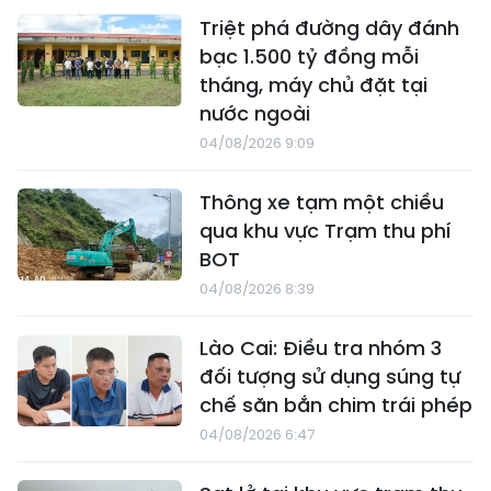
Triệt phá đường dây đánh
bạc 1.500 tỷ đồng mỗi
tháng, máy chủ đặt tại
nước ngoài
04/08/2026 9:09
Thông xe tạm một chiều
qua khu vực Trạm thu phí
BOT
04/08/2026 8:39
Lào Cai: Điều tra nhóm 3
đối tượng sử dụng súng tự
chế săn bắn chim trái phép
04/08/2026 6:47