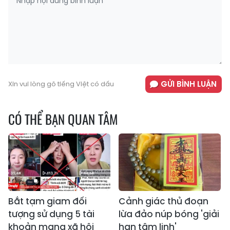
GỬI BÌNH LUẬN
Xin vui lòng gõ tiếng Việt có dấu
CÓ THỂ BẠN QUAN TÂM
Bắt tạm giam đối
Cảnh giác thủ đoạn
tượng sử dụng 5 tài
lừa đảo núp bóng 'giải
khoản mạng xã hội
hạn tâm linh'