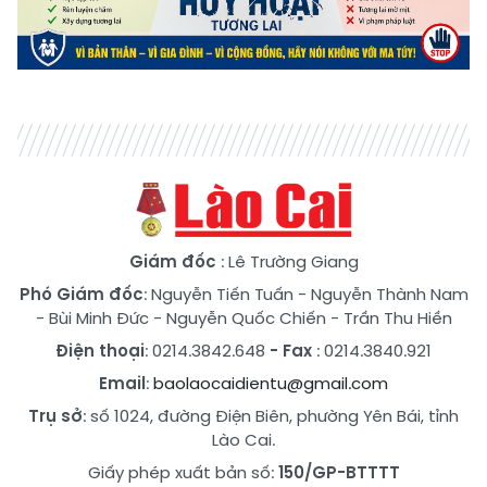
Giám đốc
: Lê Trường Giang
Phó Giám đốc
:
Nguyễn Tiến Tuấn
-
Nguyễn Thành Nam
-
Bùi Minh Đức
-
Nguyễn Quốc Chiến
-
Trần Thu Hiền
Điện thoại
: 0214.3842.648
- Fax
: 0214.3840.921
Email
:
baolaocaidientu@gmail.com
Trụ sở
: số 1024, đường Điện Biên, phường Yên Bái, tỉnh
Lào Cai.
Giấy phép xuất bản số:
150/GP-BTTTT