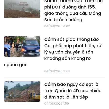
Sạt lở tại khu vực trạm thu
phí BOT đường tỉnh 155,
giao thông qua cầu Móng
Sến bị ảnh hưởng
04/08/2026 4:02
Cảnh sát giao thông Lào
Cai phối hợp phát hiện, xử
lý vụ vận chuyển 6 tấn
khoáng sản không rõ
nguồn gốc
04/08/2026 3:28
Cảnh báo nguy cơ sạt lở
trên Quốc lộ 4D sau nhiều
điểm sạt lở liên tiếp
04/08/2026 1:59