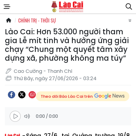
CHÍNH TRỊ - THỜI SỰ
Lào Cai: Hơn 53.000 người tham
gia Lễ mít tinh và hưởng ứng giải
chạy “Chung một quyết tâm xây
dựng xã, phường không ma túy”
Cao Cường - Thanh Chi
Thứ Bảy, ngày 27/06/2026 - 03:24
Theo dõi Báo Lào Cai trên
0:00
/
0:00
Sáng 27/6, tại Quảng trường 19/8,