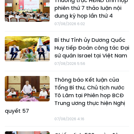
Thường trực HĐND tỉnh họp
phiên thứ 7 thảo luận nội
dung kỳ họp lần thứ 4
07/08/2026 6:02
Bí thư Tỉnh ủy Dương Quốc
Huy tiếp Đoàn công tác Đại
sứ quán Israel tại Việt Nam
07/08/2026 5:56
Thông báo Kết luận của
Tổng Bí thư, Chủ tịch nước
Tô Lâm tại Phiên họp BCĐ
Trung ương thực hiện Nghị
quyết 57
07/08/2026 4:16