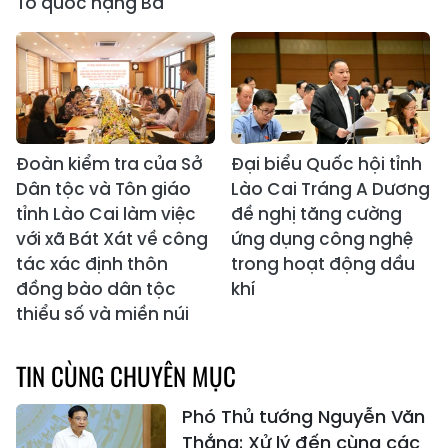
Tổ quốc hạng Ba
Đoàn kiểm tra của Sở
Đại biểu Quốc hội tỉnh
Dân tộc và Tôn giáo
Lào Cai Tráng A Dương
tỉnh Lào Cai làm việc
đề nghị tăng cường
với xã Bát Xát về công
ứng dụng công nghệ
tác xác định thôn
trong hoạt động dầu
đồng bào dân tộc
khí
thiểu số và miền núi
TIN CÙNG CHUYÊN MỤC
Phó Thủ tướng Nguyễn Văn
Thắng: Xử lý đến cùng các