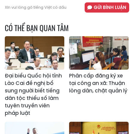
GỬI BÌNH LUẬN
Xin vui lòng gõ tiếng Việt có dấu
CÓ THỂ BẠN QUAN TÂM
Đại biểu Quốc hội tỉnh
Phân cấp đăng ký xe
Lào Cai đề nghị bổ
tại công an xã: Thuận
sung người biết tiếng
lòng dân, chặt quản lý
dân tộc thiểu số làm
tuyên truyền viên
pháp luật