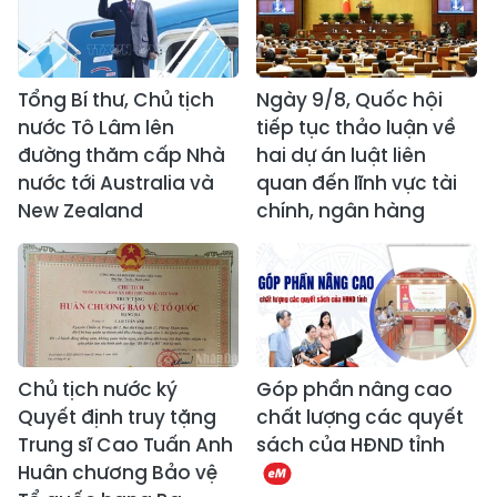
Tổng Bí thư, Chủ tịch
Ngày 9/8, Quốc hội
nước Tô Lâm lên
tiếp tục thảo luận về
đường thăm cấp Nhà
hai dự án luật liên
nước tới Australia và
quan đến lĩnh vực tài
New Zealand
chính, ngân hàng
Chủ tịch nước ký
Góp phần nâng cao
Quyết định truy tặng
chất lượng các quyết
Trung sĩ Cao Tuấn Anh
sách của HĐND tỉnh
Huân chương Bảo vệ