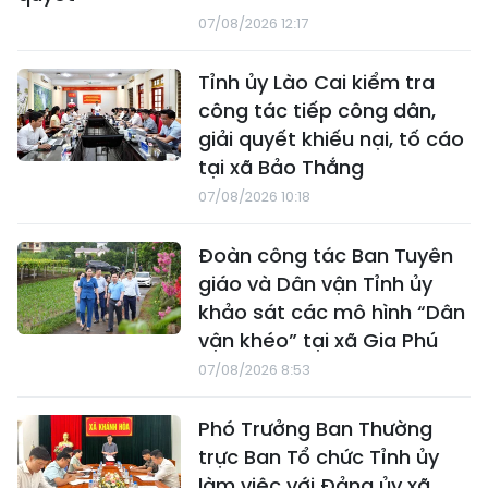
07/08/2026 12:17
Tỉnh ủy Lào Cai kiểm tra
công tác tiếp công dân,
giải quyết khiếu nại, tố cáo
tại xã Bảo Thắng
07/08/2026 10:18
Đoàn công tác Ban Tuyên
giáo và Dân vận Tỉnh ủy
khảo sát các mô hình “Dân
vận khéo” tại xã Gia Phú
07/08/2026 8:53
Phó Trưởng Ban Thường
trực Ban Tổ chức Tỉnh ủy
làm việc với Đảng ủy xã