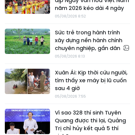
dịp Ngày Văn hóa Việt Nam
năm 2026 kéo dài 4 ngày
05/08/2026 8:52
Sức trẻ trong hành trình
xây dựng nền hành chính
chuyên nghiệp, gần dân
05/08/2026 8:13
Xuân Ái: Kịp thời cứu người,
tìm thấy xe máy bị lũ cuốn
sau 4 giờ
05/08/2026 7:55
Vì sao 328 thí sinh Tuyên
Quang được thi lại, Quảng
Trị chỉ hủy kết quả 5 thí