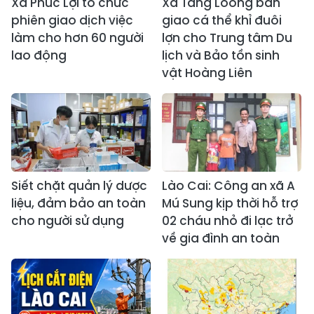
Xã Phúc Lợi tổ chức
Xã Tằng Loỏng bàn
phiên giao dịch việc
giao cá thể khỉ đuôi
làm cho hơn 60 người
lợn cho Trung tâm Du
lao động
lịch và Bảo tồn sinh
vật Hoàng Liên
Siết chặt quản lý dược
Lào Cai: Công an xã A
liệu, đảm bảo an toàn
Mú Sung kịp thời hỗ trợ
cho người sử dụng
02 cháu nhỏ đi lạc trở
về gia đình an toàn