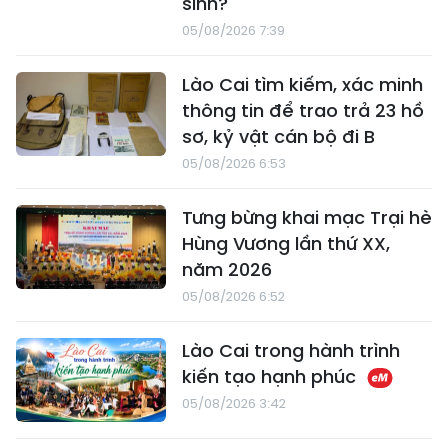
sinh?
05/08/2026 7:39
Lào Cai tìm kiếm, xác minh
thông tin để trao trả 23 hồ
sơ, kỷ vật cán bộ đi B
05/08/2026 6:53
Tưng bừng khai mạc Trại hè
Hùng Vương lần thứ XX,
năm 2026
05/08/2026 6:52
Lào Cai trong hành trình
kiến tạo hạnh phúc
05/08/2026 3:42