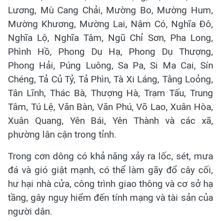
Lương, Mù Cang Chải, Mường Bo, Mường Hum,
Mường Khương, Mường Lai, Nậm Có, Nghĩa Đô,
Nghĩa Lộ, Nghĩa Tâm, Ngũ Chỉ Sơn, Pha Long,
Phình Hồ, Phong Dụ Hạ, Phong Dụ Thượng,
Phong Hải, Púng Luông, Sa Pa, Si Ma Cai, Sín
Chéng, Tả Củ Tỷ, Tả Phìn, Tà Xi Láng, Tằng Loỏng,
Tân Lĩnh, Thác Bà, Thượng Hà, Trạm Tấu, Trung
Tâm, Tú Lệ, Văn Bàn, Văn Phú, Võ Lao, Xuân Hòa,
Xuân Quang, Yên Bái, Yên Thành và các xã,
phường lân cận trong tỉnh.
Trong cơn dông có khả năng xảy ra lốc, sét, mưa
đá và gió giật mạnh, có thể làm gãy đổ cây cối,
hư hại nhà cửa, công trình giao thông và cơ sở hạ
tầng, gây nguy hiểm đến tính mạng và tài sản của
người dân.