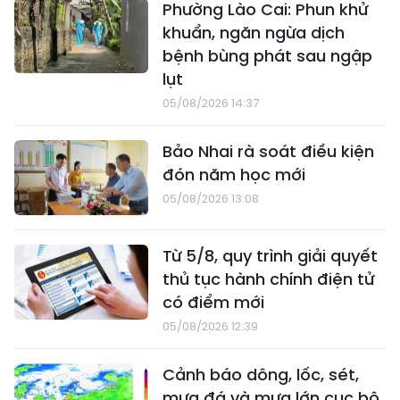
Phường Lào Cai: Phun khử
khuẩn, ngăn ngừa dịch
bệnh bùng phát sau ngập
lụt
05/08/2026 14:37
Bảo Nhai rà soát điều kiện
đón năm học mới
05/08/2026 13:08
Từ 5/8, quy trình giải quyết
thủ tục hành chính điện tử
có điểm mới
05/08/2026 12:39
Cảnh báo dông, lốc, sét,
mưa đá và mưa lớn cục bộ