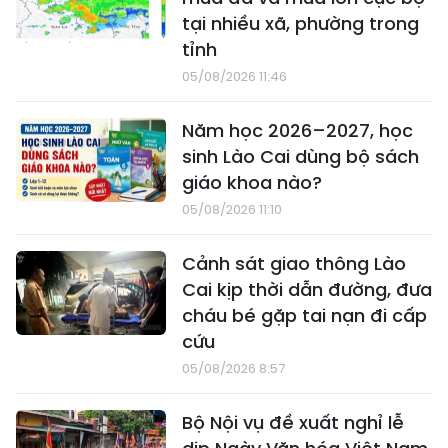
tại nhiều xã, phường trong
tỉnh
05/08/2026 11:46
Năm học 2026–2027, học
sinh Lào Cai dùng bộ sách
giáo khoa nào?
05/08/2026 11:10
Cảnh sát giao thông Lào
Cai kịp thời dẫn đường, đưa
cháu bé gặp tai nạn đi cấp
cứu
05/08/2026 8:57
Bộ Nội vụ đề xuất nghỉ lễ