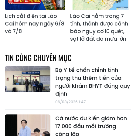
Lịch cắt điện tại Lào
Lào Cai nằm trong 7
Cai hôm nay ngày 6/8
tỉnh, thành được cảnh
và 7/8
báo nguy cơ lũ quét,
sạt lở đất do mưa lớn
TIN CÙNG CHUYÊN MỤC
Bộ Y tế chấn chỉnh tình
trạng thu thêm tiền của
người khám BHYT đúng quy
định
06/08/2026 1:47
Cả nước dự kiến giảm hơn
17.000 đầu mối trường
công lập