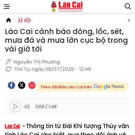
XÃ HỘI
Lào Cai cảnh báo dông, lốc, sét,
mưa đá và mưa lớn cục bộ trong
vài giờ tới
Nguyễn Thị Phương
Thứ Tư, ngày 08/07/2026 - 12:49
Theo dõi Báo Lào Cai trên
0:00
/
1:48
Thông tin từ Đài Khí tượng Thủy văn
tỉnh Lào Cai cho biết, qua theo dõi ảnh vệ