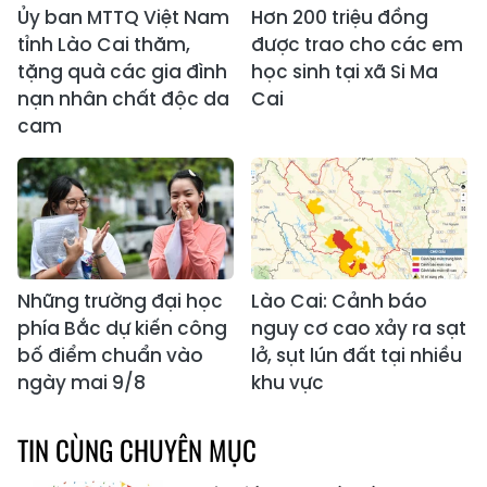
Ủy ban MTTQ Việt Nam
Hơn 200 triệu đồng
tỉnh Lào Cai thăm,
được trao cho các em
tặng quà các gia đình
học sinh tại xã Si Ma
nạn nhân chất độc da
Cai
cam
Những trường đại học
Lào Cai: Cảnh báo
phía Bắc dự kiến công
nguy cơ cao xảy ra sạt
bố điểm chuẩn vào
lở, sụt lún đất tại nhiều
ngày mai 9/8
khu vực
TIN CÙNG CHUYÊN MỤC