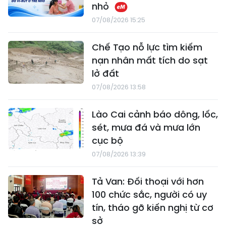
nhỏ
07/08/2026 15:25
Chế Tạo nỗ lực tìm kiếm
nạn nhân mất tích do sạt
lở đất
07/08/2026 13:58
Lào Cai cảnh báo dông, lốc,
sét, mưa đá và mưa lớn
cục bộ
07/08/2026 13:39
Tả Van: Đối thoại với hơn
100 chức sắc, người có uy
tín, tháo gỡ kiến nghị từ cơ
sở