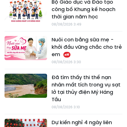
Bộ Giáo dục và Đào tạo
công bố Khung kế hoạch
thời gian năm học
08/08/2026 3:49
Nuôi con bằng sữa mẹ -
khởi đầu vững chắc cho trẻ
em
08/08/2026 3:30
Đã tìm thấy thi thể nạn
nhân mất tích trong vụ sạt
lở tại thủy điện Mý Háng
Tầu
08/08/2026 3:10
Dự kiến nghỉ 4 ngày liên