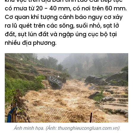
có mưa từ 20 - 40 mm, có nơi trên 60 mm.
Cơ quan khí tượng cảnh báo nguy cơ xảy
ra lũ quét trên các sông, suối nhỏ, sạt lở
đất, sụt lún đất và ngập úng cục bộ tại
nhiều địa phương.
Ảnh minh họa. (Ảnh: thuonghieucongluan.com.vn)