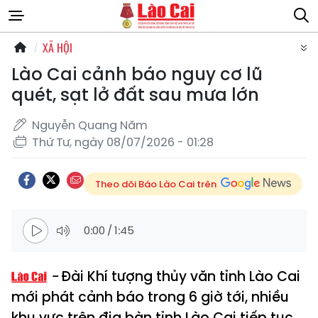
XÃ HỘI
Lào Cai cảnh báo nguy cơ lũ
quét, sạt lở đất sau mưa lớn
Nguyễn Quang Năm
Thứ Tư, ngày 08/07/2026 - 01:28
Theo dõi Báo Lào Cai trên
0:00
/
1:45
Đài Khí tượng thủy văn tỉnh Lào Cai
mới phát cảnh báo trong 6 giờ tới, nhiều
khu vực trên địa bàn tỉnh Lào Cai tiếp tục