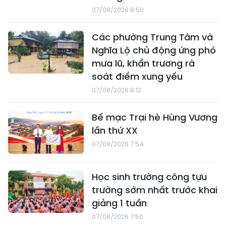
07/08/2026 8:50
Các phường Trung Tâm và
Nghĩa Lộ chủ động ứng phó
mưa lũ, khẩn trương rà
soát điểm xung yếu
07/08/2026 8:12
Bế mạc Trại hè Hùng Vương
lần thứ XX
07/08/2026 7:54
Học sinh trường công tựu
trường sớm nhất trước khai
giảng 1 tuần
07/08/2026 7:50