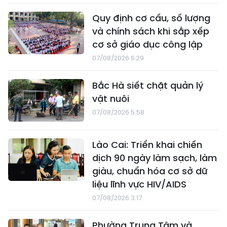
Quy định cơ cấu, số lượng
và chính sách khi sắp xếp
cơ sở giáo dục công lập
07/08/2026 6:29
Bắc Hà siết chặt quản lý
vật nuôi
07/08/2026 5:58
Lào Cai: Triển khai chiến
dịch 90 ngày làm sạch, làm
giàu, chuẩn hóa cơ sở dữ
liệu lĩnh vực HIV/AIDS
07/08/2026 3:17
Phường Trung Tâm và