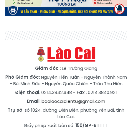
Giám đốc
: Lê Trường Giang
Phó Giám đốc
:
Nguyễn Tiến Tuấn
-
Nguyễn Thành Nam
-
Bùi Minh Đức
-
Nguyễn Quốc Chiến
-
Trần Thu Hiền
Điện thoại
: 0214.3842.648
- Fax
: 0214.3840.921
Email
:
baolaocaidientu@gmail.com
Trụ sở
: số 1024, đường Điện Biên, phường Yên Bái, tỉnh
Lào Cai.
Giấy phép xuất bản số:
150/GP-BTTTT