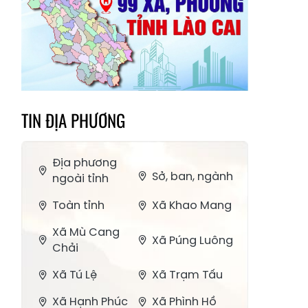
TIN ĐỊA PHƯƠNG
Địa phương
Sở, ban, ngành
ngoài tỉnh
Toàn tỉnh
Xã Khao Mang
Xã Mù Cang
Xã Púng Luông
Chải
Xã Tú Lệ
Xã Trạm Tấu
Xã Hạnh Phúc
Xã Phình Hồ