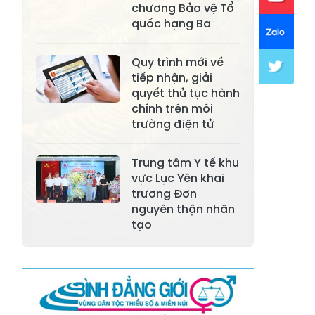
chương Bảo vệ Tổ
Xã Khánh Hòa
Xã Phúc Lợi
quốc hạng Ba
Xã Mường Lai
Xã Cảm Nhân
Quy trình mới về
Xã Yên Thành
Xã Thác Bà
tiếp nhận, giải
quyết thủ tục hành
Xã Yên Bình
Xã Bảo Ái
chính trên môi
trường điện tử
Xã Hưng
Xã Trấn Yên
Khánh
Trung tâm Y tế khu
Xã Lương
vực Lục Yên khai
Xã Việt Hồng
Thịnh
trương Đơn
nguyên thận nhân
Xã Quy Mông
Xã Cốc San
tạo
Xã Hợp Thành
Xã Phong Hải
Xã Xuân
Xã Bảo Thắng
Quang
Xã Tằng Loỏng
Xã Gia Phú