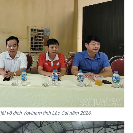
iải vô địch Vovinam tỉnh Lào Cai năm 2026.