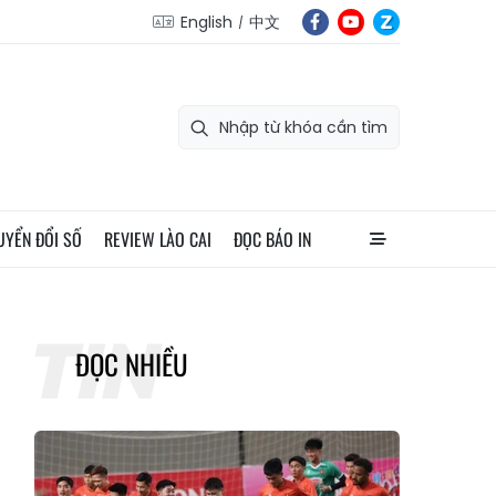
English
中文
UYỂN ĐỔI SỐ
REVIEW LÀO CAI
ĐỌC BÁO IN
ĐỌC NHIỀU