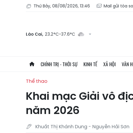
Thứ Bảy, 08/08/2026, 13:46
Mail gửi tòa s
Lào Cai,
23.2°C-37.6°C
CHÍNH TRỊ - THỜI SỰ
KINH TẾ
XÃ HỘI
VĂN 
Thể thao
Khai mạc Giải vô đị
năm 2026
Khuất Thị Khánh Dung - Nguyễn Hải Sơn