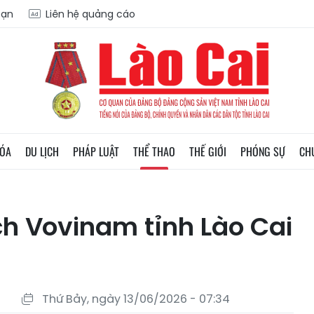
oạn
Liên hệ quảng cáo
HÓA
DU LỊCH
PHÁP LUẬT
THỂ THAO
THẾ GIỚI
PHÓNG SỰ
CH
ch Vovinam tỉnh Lào Cai
Thứ Bảy, ngày 13/06/2026 - 07:34