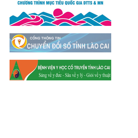
Xã Mường
Xã Dền Sáng
Hum
Xã Y Tý
Xã A Mú Sung
Xã Trịnh Tường
Xã Nậm Chày
Xã Bản Xèo
Xã Bát Xát
Xã Võ Lao
Xã Khánh Yên
Xã Văn Bàn
Xã Dương Quỳ
Xã Chiềng Ken
Xã Minh Lương
Xã Nậm Chảy
Xã Bảo Yên
Xã Nghĩa Đô
Xã Thượng Hà
Xã Xuân Hòa
Xã Phúc Khánh