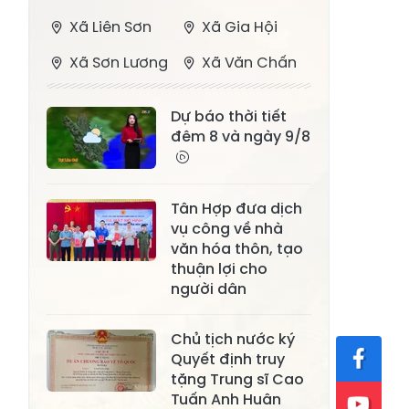
Xã Liên Sơn
Xã Gia Hội
Xã Sơn Lương
Xã Văn Chấn
Xã Thượng
Xã Chấn Thịnh
Dự báo thời tiết
Bằng La
đêm 8 và ngày 9/8
Xã Phong Dụ
Xã Nghĩa Tâm
Hạ
Tân Hợp đưa dịch
Xã Châu Quế
Xã Lâm Giang
vụ công về nhà
Xã Đông
văn hóa thôn, tạo
Xã Tân Hợp
Cuông
thuận lợi cho
người dân
Xã Mậu A
Xã Xuân Ái
Chủ tịch nước ký
Xã Lâm
Xã Mỏ Vàng
Quyết định truy
Thượng
tặng Trung sĩ Cao
Xã Lục Yên
Xã Tân Lĩnh
Tuấn Anh Huân