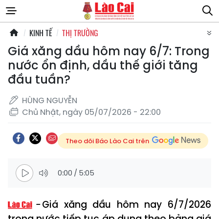
KINH TẾ
THỊ TRƯỜNG
Giá xăng dầu hôm nay 6/7: Trong
nước ổn định, dầu thế giới tăng
đầu tuần?
HÙNG NGUYỄN
Chủ Nhật, ngày 05/07/2026 - 22:00
Theo dõi Báo Lào Cai trên
0:00
/
5:05
Giá xăng dầu hôm nay 6/7/2026
trong nước tiếp tục áp dụng theo bảng giá