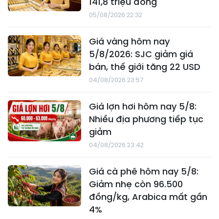
141,8 triệu đồng
05/08/2026 22:32
Giá vàng hôm nay
5/8/2026: SJC giảm giá
bán, thế giới tăng 22 USD
04/08/2026 23:57
Giá lợn hơi hôm nay 5/8:
Nhiều địa phương tiếp tục
giảm
04/08/2026 23:42
Giá cà phê hôm nay 5/8:
Giảm nhẹ còn 96.500
đồng/kg, Arabica mất gần
4%