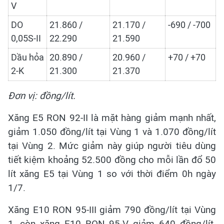
V
DO
21.860 /
21.170 /
-690 / -700
0,05S-II
22.290
21.590
Dầu hỏa
20.890 /
20.960 /
+70 / +70
2-K
21.300
21.370
Đơn vị: đồng/lít.
Xăng E5 RON 92-II là mặt hàng giảm mạnh nhất,
giảm 1.050 đồng/lít tại Vùng 1 và 1.070 đồng/lít
tại Vùng 2. Mức giảm này giúp người tiêu dùng
tiết kiệm khoảng 52.500 đồng cho mỗi lần đổ 50
lít xăng E5 tại Vùng 1 so với thời điểm 0h ngày
1/7.
Xăng E10 RON 95-III giảm 790 đồng/lít tại Vùng
1, còn xăng E10 RON 95-V giảm 640 đồng/lít.