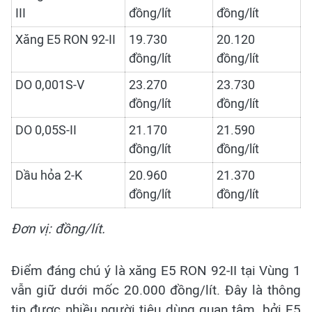
III
đồng/lít
đồng/lít
Xăng E5 RON 92-II
19.730
20.120
đồng/lít
đồng/lít
DO 0,001S-V
23.270
23.730
đồng/lít
đồng/lít
DO 0,05S-II
21.170
21.590
đồng/lít
đồng/lít
Dầu hỏa 2-K
20.960
21.370
đồng/lít
đồng/lít
Đơn vị: đồng/lít.
Điểm đáng chú ý là xăng E5 RON 92-II tại Vùng 1
vẫn giữ dưới mốc 20.000 đồng/lít. Đây là thông
tin được nhiều người tiêu dùng quan tâm, bởi E5