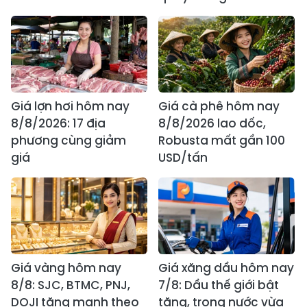
Giá lợn hơi hôm nay
Giá cà phê hôm nay
8/8/2026: 17 địa
8/8/2026 lao dốc,
phương cùng giảm
Robusta mất gần 100
giá
USD/tấn
Giá vàng hôm nay
Giá xăng dầu hôm nay
8/8: SJC, BTMC, PNJ,
7/8: Dầu thế giới bật
DOJI tăng mạnh theo
tăng, trong nước vừa