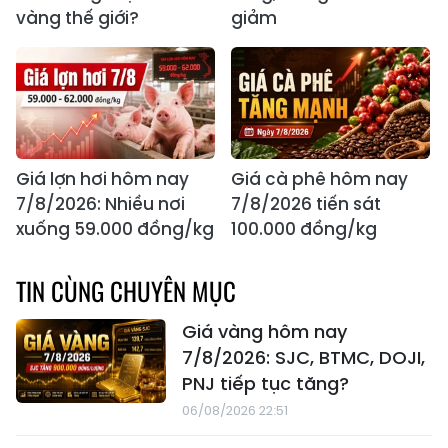
vàng thế giới?
giảm
Giá lợn hơi hôm nay
Giá cà phê hôm nay
7/8/2026: Nhiều nơi
7/8/2026 tiến sát
xuống 59.000 đồng/kg
100.000 đồng/kg
TIN CÙNG CHUYÊN MỤC
Giá vàng hôm nay
7/8/2026: SJC, BTMC, DOJI,
PNJ tiếp tục tăng?
06/08/2026 22:51