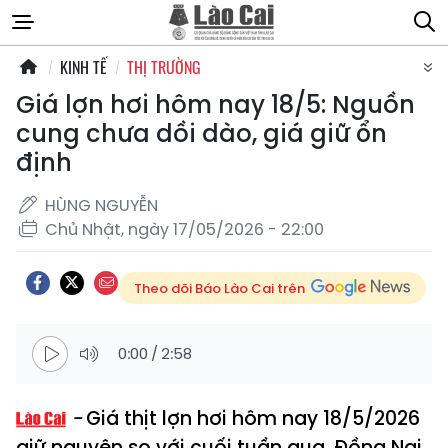
KINH TẾ
THỊ TRƯỜNG
Giá lợn hơi hôm nay 18/5: Nguồn
cung chưa dồi dào, giá giữ ổn
định
HÙNG NGUYỄN
Chủ Nhật, ngày 17/05/2026 - 22:00
Theo dõi Báo Lào Cai trên
0:00
/
2:58
Giá thịt lợn hơi hôm nay 18/5/2026
giữ nguyên so với cuối tuần qua. Đồng Nai