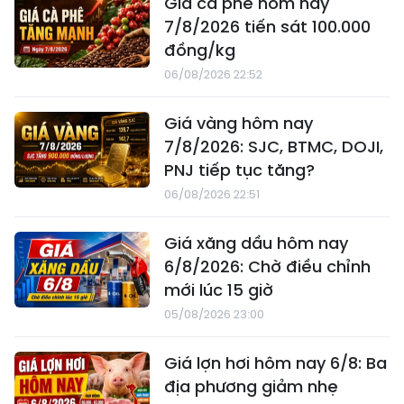
Giá cà phê hôm nay
7/8/2026 tiến sát 100.000
đồng/kg
06/08/2026 22:52
Giá vàng hôm nay
7/8/2026: SJC, BTMC, DOJI,
PNJ tiếp tục tăng?
06/08/2026 22:51
Giá xăng dầu hôm nay
6/8/2026: Chờ điều chỉnh
mới lúc 15 giờ
05/08/2026 23:00
Giá lợn hơi hôm nay 6/8: Ba
địa phương giảm nhẹ