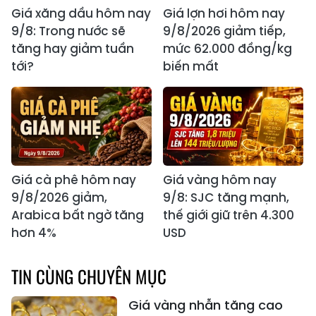
Giá xăng dầu hôm nay
Giá lợn hơi hôm nay
9/8: Trong nước sẽ
9/8/2026 giảm tiếp,
tăng hay giảm tuần
mức 62.000 đồng/kg
tới?
biến mất
Giá cà phê hôm nay
Giá vàng hôm nay
9/8/2026 giảm,
9/8: SJC tăng mạnh,
Arabica bất ngờ tăng
thế giới giữ trên 4.300
hơn 4%
USD
TIN CÙNG CHUYÊN MỤC
Giá vàng nhẫn tăng cao