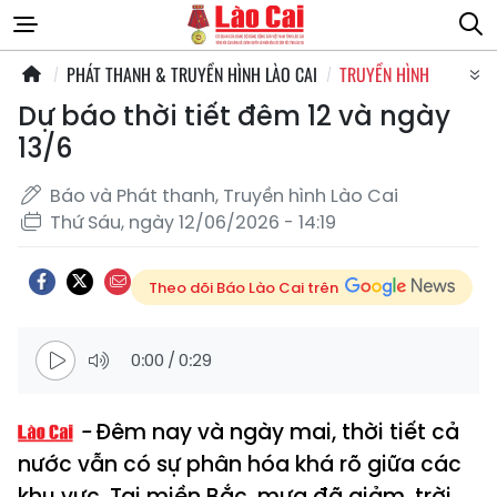
PHÁT THANH & TRUYỀN HÌNH LÀO CAI
TRUYỀN HÌNH
Dự báo thời tiết đêm 12 và ngày
13/6
Báo và Phát thanh, Truyền hình Lào Cai
Thứ Sáu, ngày 12/06/2026 - 14:19
Theo dõi Báo Lào Cai trên
0:00
/
0:29
Đêm nay và ngày mai, thời tiết cả
nước vẫn có sự phân hóa khá rõ giữa các
khu vực. Tại miền Bắc, mưa đã giảm, trời