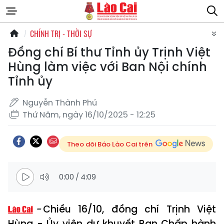
CHÍNH TRỊ - THỜI SỰ
Đồng chí Bí thư Tỉnh ủy Trịnh Việt
Hùng làm việc với Ban Nội chính
Tỉnh ủy
Nguyễn Thành Phú
Thứ Năm, ngày 16/10/2025 - 12:25
Theo dõi Báo Lào Cai trên
0:00
/
4:09
Chiều 16/10, đồng chí Trịnh Việt
Hùng - Ủy viên dự khuyết Ban Chấp hành