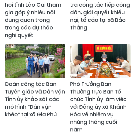
hội tỉnh Lào Cai tham
tra công tác tiếp công
gia góp ý nhiều nội
dân, giải quyết khiếu
dung quan trọng
nại, tố cáo tại xã Bảo
trong các dự thảo
Thắng
nghị quyết
Đoàn công tác Ban
Phó Trưởng Ban
Tuyên giáo và Dân vận
Thường trực Ban Tổ
Tỉnh ủy khảo sát các
chức Tỉnh ủy làm việc
mô hình “Dân vận
với Đảng ủy xã Khánh
khéo” tại xã Gia Phú
Hòa về nhiệm vụ
những tháng cuối
năm