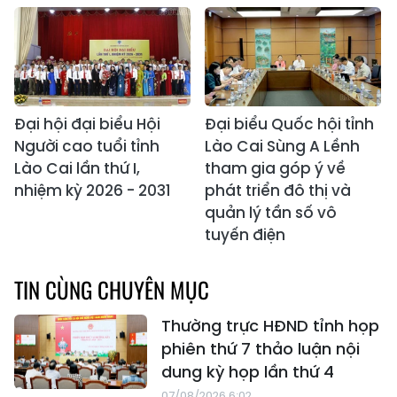
Đại hội đại biểu Hội
Đại biểu Quốc hội tỉnh
Người cao tuổi tỉnh
Lào Cai Sùng A Lềnh
Lào Cai lần thứ I,
tham gia góp ý về
nhiệm kỳ 2026 - 2031
phát triển đô thị và
quản lý tần số vô
tuyến điện
TIN CÙNG CHUYÊN MỤC
Thường trực HĐND tỉnh họp
phiên thứ 7 thảo luận nội
dung kỳ họp lần thứ 4
07/08/2026 6:02