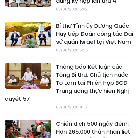
dung kỳ họp lần thứ 4
07/08/2026 6:02
Bí thư Tỉnh ủy Dương Quốc
Huy tiếp Đoàn công tác Đại
sứ quán Israel tại Việt Nam
07/08/2026 5:56
Thông báo Kết luận của
Tổng Bí thư, Chủ tịch nước
Tô Lâm tại Phiên họp BCĐ
Trung ương thực hiện Nghị
quyết 57
07/08/2026 4:16
Chiến dịch 500 ngày đêm:
Hơn 265.000 thân nhân liệt