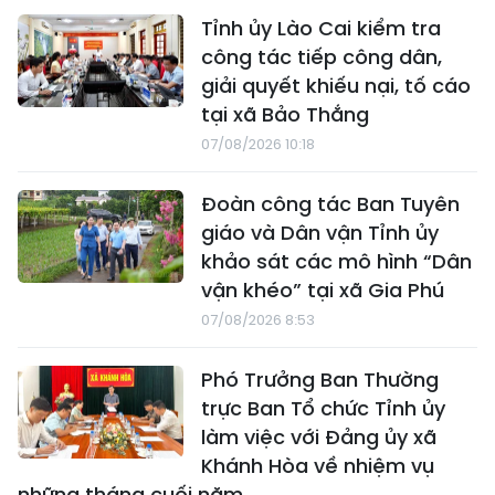
Tỉnh ủy Lào Cai kiểm tra
công tác tiếp công dân,
giải quyết khiếu nại, tố cáo
tại xã Bảo Thắng
07/08/2026 10:18
Đoàn công tác Ban Tuyên
giáo và Dân vận Tỉnh ủy
khảo sát các mô hình “Dân
vận khéo” tại xã Gia Phú
07/08/2026 8:53
Phó Trưởng Ban Thường
trực Ban Tổ chức Tỉnh ủy
làm việc với Đảng ủy xã
Khánh Hòa về nhiệm vụ
những tháng cuối năm