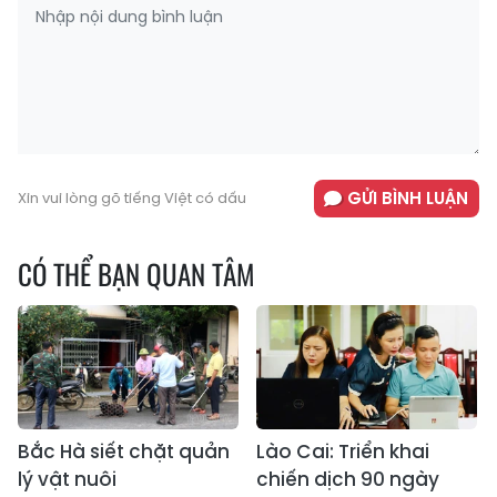
GỬI BÌNH LUẬN
Xin vui lòng gõ tiếng Việt có dấu
CÓ THỂ BẠN QUAN TÂM
Bắc Hà siết chặt quản
Lào Cai: Triển khai
lý vật nuôi
chiến dịch 90 ngày