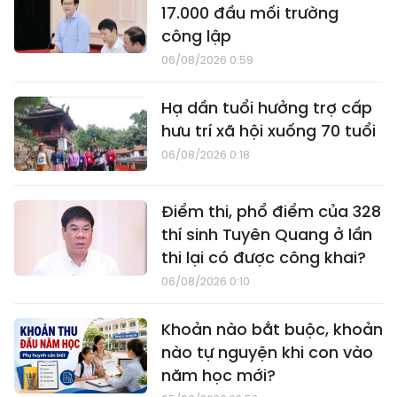
17.000 đầu mối trường
công lập
06/08/2026 0:59
Hạ dần tuổi hưởng trợ cấp
hưu trí xã hội xuống 70 tuổi
06/08/2026 0:18
Điểm thi, phổ điểm của 328
thí sinh Tuyên Quang ở lần
thi lại có được công khai?
06/08/2026 0:10
Khoản nào bắt buộc, khoản
nào tự nguyện khi con vào
năm học mới?