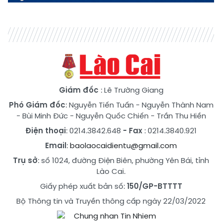
Giám đốc
: Lê Trường Giang
Phó Giám đốc
:
Nguyễn Tiến Tuấn
-
Nguyễn Thành Nam
-
Bùi Minh Đức
-
Nguyễn Quốc Chiến
-
Trần Thu Hiền
Điện thoại
: 0214.3842.648
- Fax
: 0214.3840.921
Email
:
baolaocaidientu@gmail.com
Trụ sở
: số 1024, đường Điện Biên, phường Yên Bái, tỉnh
Lào Cai.
Giấy phép xuất bản số:
150/GP-BTTTT
Bộ Thông tin và Truyền thông cấp ngày 22/03/2022