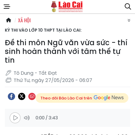
XÃ HỘI
KỲ THI VÀO LỚP 10 THPT TẠI LÀO CAI:
Đề thi môn Ngữ văn vừa sức - thí
sinh hoàn thành với tâm thế tự
tin
Tô Dung - Tất Đạt
Thứ Tư, ngày 27/05/2026 - 06:07
Theo dõi Báo Lào Cai trên
0:00
/
3:43