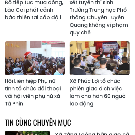
Bộ tiếp tục mưa dông,
xét tuyển thí sinh
Lào Cai phát cảnh
Trường Trung học Phổ
báo thiên tai cấp độ 1
thông Chuyên Tuyên
Quang không vi phạm
quy chế
Hội Liên hiệp Phụ nữ
Xã Phúc Lợi tổ chức
tỉnh tổ chức đối thoại
phiên giao dịch việc
với hội viên phụ nữ xã
làm cho hơn 60 người
Tả Phìn
lao động
TIN CÙNG CHUYÊN MỤC
Xã Tằng Loỏng bàn giao cá