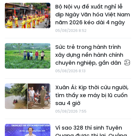
Bộ Nội vụ đề xuất nghỉ lễ
dịp Ngày Văn hóa Việt Nam
năm 2026 kéo dài 4 ngày
05/08/2026 8:52
Sức trẻ trong hành trình
xây dựng nền hành chính
chuyên nghiệp, gần dân
05/08/2026 8:13
Xuân Ái: Kịp thời cứu người,
tìm thấy xe máy bị lũ cuốn
sau 4 giờ
05/08/2026 7:55
Vì sao 328 thí sinh Tuyên
Quang được thi lại, Quảng