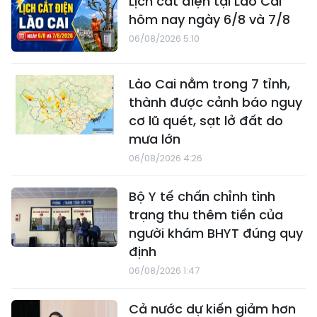
Lịch cắt điện tại Lào Cai
hôm nay ngày 6/8 và 7/8
06/08/2026 5:10
Lào Cai nằm trong 7 tỉnh,
thành được cảnh báo nguy
cơ lũ quét, sạt lở đất do
mưa lớn
06/08/2026 4:26
Bộ Y tế chấn chỉnh tình
trạng thu thêm tiền của
người khám BHYT đúng quy
định
06/08/2026 1:47
Cả nước dự kiến giảm hơn