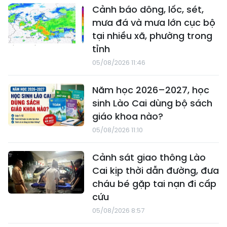
Cảnh báo dông, lốc, sét,
mưa đá và mưa lớn cục bộ
tại nhiều xã, phường trong
tỉnh
05/08/2026 11:46
Năm học 2026–2027, học
sinh Lào Cai dùng bộ sách
giáo khoa nào?
05/08/2026 11:10
Cảnh sát giao thông Lào
Cai kịp thời dẫn đường, đưa
cháu bé gặp tai nạn đi cấp
cứu
05/08/2026 8:57