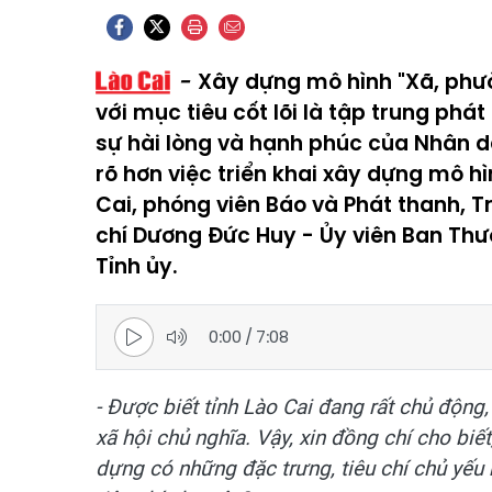
Xây dựng mô hình "Xã, phườ
với mục tiêu cốt lõi là tập trung phát
sự hài lòng và hạnh phúc của Nhân 
rõ hơn việc triển khai xây dựng mô hì
Cai, phóng viên Báo và Phát thanh, 
chí Dương Đức Huy - Ủy viên Ban Thư
Tỉnh ủy.
0:00
/
7:08
- Được biết tỉnh Lào Cai đang rất chủ động
xã hội chủ nghĩa. Vậy, xin đồng chí cho biế
dựng có những đặc trưng, tiêu chí chủ yếu