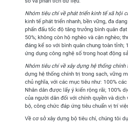
số và phân tích dữ liệu.
Nhóm tiêu chí về phát triển kinh tế xã hội 
kinh tế phát triển nhanh, bền vững, đa dạn
phấn đấu tốc độ tăng trưởng bình quân đạt
50%; không còn hộ nghèo và cận nghèo; th
đáng kể so với bình quân chung toàn tỉnh;
ứng dụng công nghệ số trong hoạt động sản
Nhóm tiêu chí về xây dựng hệ thống chính t
dựng hệ thống chính trị trong sạch, vững mạ
chủ nghĩa, với các mục tiêu như: 100% các 
Nhân dân được lấy ý kiến rộng rãi; 100% dị
của người dân đối với chính quyền và dịch 
bộ, công chức đáp ứng tiêu chuẩn vị trí việ
Về cơ sở xây dựng bộ tiêu chí, chúng tôi dự