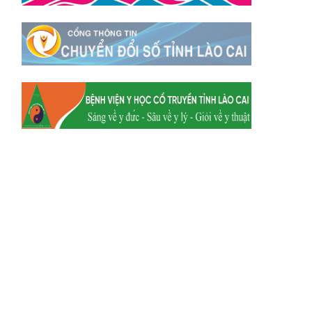
Xã Tằng Loỏng
Xã Gia Phú
Xã Mường
Xã Dền Sáng
Hum
Xã Y Tý
Xã A Mú Sung
Xã Trịnh Tường
Xã Nậm Chày
Xã Bản Xèo
Xã Bát Xát
Xã Võ Lao
Xã Khánh Yên
Xã Văn Bàn
Xã Dương Quỳ
Xã Chiềng Ken
Xã Minh Lương
Xã Nậm Chảy
Xã Bảo Yên
Xã Nghĩa Đô
Xã Thượng Hà
Xã Xuân Hòa
Xã Phúc Khánh