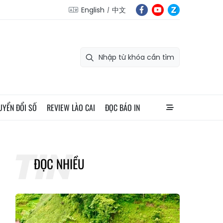
English
中文
UYỂN ĐỔI SỐ
REVIEW LÀO CAI
ĐỌC BÁO IN
ĐỌC NHIỀU