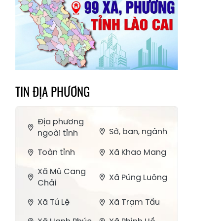
TIN ĐỊA PHƯƠNG
Địa phương
Sở, ban, ngành
ngoài tỉnh
Toàn tỉnh
Xã Khao Mang
Xã Mù Cang
Xã Púng Luông
Chải
Xã Tú Lệ
Xã Trạm Tấu