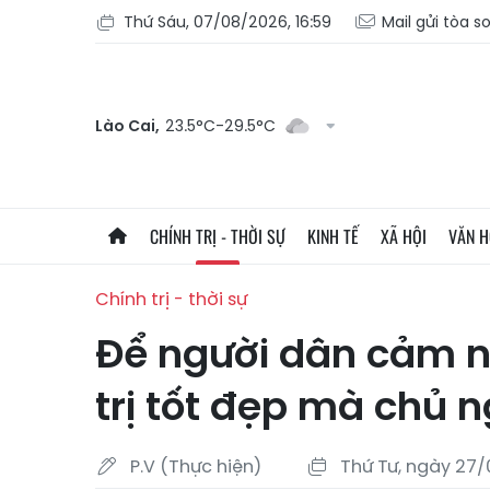
Thứ Sáu, 07/08/2026, 16:59
Mail gửi tòa s
Lào Cai,
23.5°C-29.5°C
CHÍNH TRỊ - THỜI SỰ
KINH TẾ
XÃ HỘI
VĂN 
Chính trị - thời sự
Để người dân cảm n
trị tốt đẹp mà chủ n
P.V (Thực hiện)
Thứ Tư, ngày 27/