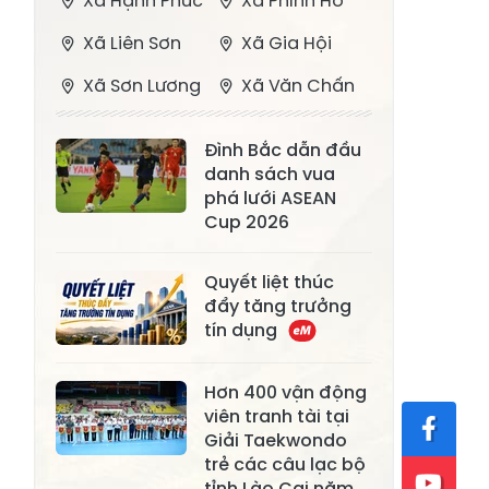
Xã Hạnh Phúc
Xã Phình Hồ
Xã Liên Sơn
Xã Gia Hội
Xã Sơn Lương
Xã Văn Chấn
Xã Thượng
Xã Chấn Thịnh
Đình Bắc dẫn đầu
Bằng La
danh sách vua
Xã Phong Dụ
phá lưới ASEAN
Xã Nghĩa Tâm
Hạ
Cup 2026
Xã Châu Quế
Xã Lâm Giang
Quyết liệt thúc
Xã Đông
đẩy tăng trưởng
Xã Tân Hợp
tín dụng
Cuông
Xã Mậu A
Xã Xuân Ái
Hơn 400 vận động
viên tranh tài tại
Xã Lâm
Xã Mỏ Vàng
Giải Taekwondo
Thượng
trẻ các câu lạc bộ
Xã Lục Yên
Xã Tân Lĩnh
tỉnh Lào Cai năm