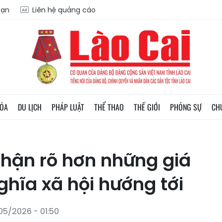
oạn
Liên hệ quảng cáo
HÓA
DU LỊCH
PHÁP LUẬT
THỂ THAO
THẾ GIỚI
PHÓNG SỰ
CH
hận rõ hơn những giá
ghĩa xã hội hướng tới
05/2026 - 01:50