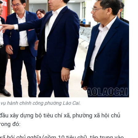
vụ hành chính công phường Lào Cai.
đầu xây dựng bộ tiêu chí xã, phường xã hội chủ
rong đó:
ã hội chủ nghĩa
(gồm 10 tiêu chí), tập trung vào