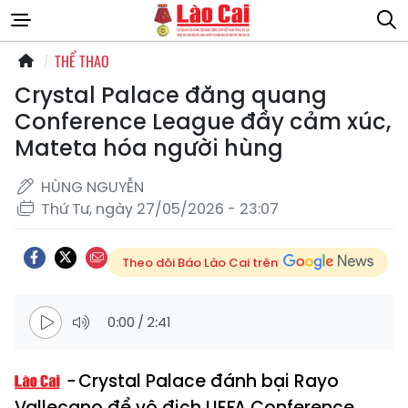
THỂ THAO
Crystal Palace đăng quang
Conference League đầy cảm xúc,
Mateta hóa người hùng
HÙNG NGUYỄN
Thứ Tư, ngày 27/05/2026 - 23:07
Theo dõi Báo Lào Cai trên
0:00
/
2:41
Crystal Palace đánh bại Rayo
Vallecano để vô địch UEFA Conference