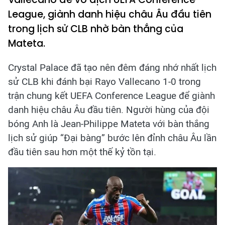
League, giành danh hiệu châu Âu đầu tiên
trong lịch sử CLB nhờ bàn thắng của
Mateta.
Crystal Palace đã tạo nên đêm đáng nhớ nhất lịch
sử CLB khi đánh bại Rayo Vallecano 1-0 trong
trận chung kết UEFA Conference League để giành
danh hiệu châu Âu đầu tiên. Người hùng của đội
bóng Anh là Jean-Philippe Mateta với bàn thắng
lịch sử giúp “Đại bàng” bước lên đỉnh châu Âu lần
đầu tiên sau hơn một thế kỷ tồn tại.