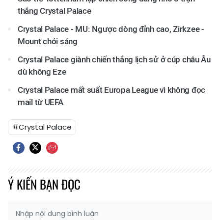
thắng Crystal Palace
Crystal Palace - MU: Ngược dòng đỉnh cao, Zirkzee -
Mount chói sáng
Crystal Palace giành chiến thắng lịch sử ở cúp châu Âu
dù không Eze
Crystal Palace mất suất Europa League vì không đọc
mail từ UEFA
#Crystal Palace
Ý KIẾN BẠN ĐỌC