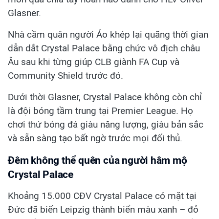
Glasner.
Nhà cầm quân người Áo khép lại quãng thời gian
dẫn dắt Crystal Palace bằng chức vô địch châu
Âu sau khi từng giúp CLB giành FA Cup và
Community Shield trước đó.
Dưới thời Glasner, Crystal Palace không còn chỉ
là đội bóng tầm trung tại Premier League. Họ
chơi thứ bóng đá giàu năng lượng, giàu bản sắc
và sẵn sàng tạo bất ngờ trước mọi đối thủ.
Đêm không thể quên của người hâm mộ
Crystal Palace
Khoảng 15.000 CĐV Crystal Palace có mặt tại
Đức đã biến Leipzig thành biển màu xanh – đỏ