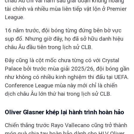
châu Âu chỉ vài năm sau giai đoạn khủng hoảng
tài chính và nhiều mùa liên tiếp vật lộn ở Premier
League.
16 năm trước, đội bóng từng đứng bên bờ vực
sụp đổ. Nhưng giờ đây, họ đã sở hữu danh hiệu
châu Âu đầu tiên trong lịch sử CLB.
Đây cũng là cột mốc chưa từng có với Crystal
Palace bởi trước mùa giải 2025/26, đội bóng gần
như không có nhiều kinh nghiệm thi đấu tại UEFA.
Conference League mùa này mới chỉ là chiến
dịch châu Âu lớn thứ hai trong lịch sử CLB.
Oliver Glasner khép lại hành trình hoàn hảo
Chiến thắng trước Rayo Vallecano cũng trở thành
món quà chia tay hoàn hảo dành cho HLV Oliver