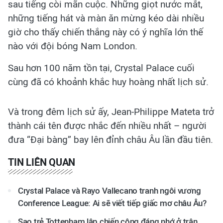
sau tiếng còi mãn cuộc. Những giọt nước mắt,
những tiếng hát và màn ăn mừng kéo dài nhiều
giờ cho thấy chiến thắng này có ý nghĩa lớn thế
nào với đội bóng Nam London.
Sau hơn 100 năm tồn tại, Crystal Palace cuối
cùng đã có khoảnh khắc huy hoàng nhất lịch sử.
Và trong đêm lịch sử ấy, Jean-Philippe Mateta trở
thành cái tên được nhắc đến nhiều nhất – người
đưa “Đại bàng” bay lên đỉnh châu Âu lần đầu tiên.
TIN LIÊN QUAN
Crystal Palace và Rayo Vallecano tranh ngôi vương
Conference League: Ai sẽ viết tiếp giấc mơ châu Âu?
Sao trẻ Tottenham lập chiến công đáng nhớ ở trận