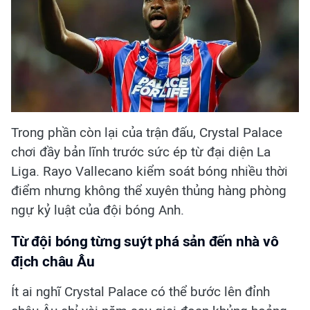
Trong phần còn lại của trận đấu, Crystal Palace
chơi đầy bản lĩnh trước sức ép từ đại diện La
Liga. Rayo Vallecano kiểm soát bóng nhiều thời
điểm nhưng không thể xuyên thủng hàng phòng
ngự kỷ luật của đội bóng Anh.
Từ đội bóng từng suýt phá sản đến nhà vô
địch châu Âu
Ít ai nghĩ Crystal Palace có thể bước lên đỉnh