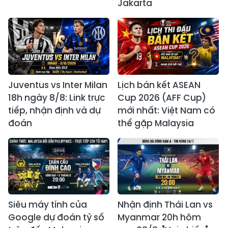
Jakarta
Juventus vs Inter Milan
Lịch bán kết ASEAN
18h ngày 8/8: Link trực
Cup 2026 (AFF Cup)
tiếp, nhận định và dự
mới nhất: Việt Nam có
đoán
thể gặp Malaysia
Siêu máy tính của
Nhận định Thái Lan vs
Google dự đoán tỷ số
Myanmar 20h hôm