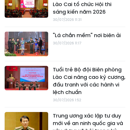
Lào Cai tổ chức Hội thi
sáng kiến năm 2026
30/07/2026 11:31
"Lá chắn mềm" nơi biên ải
30/07/2026 11:17
Tuổi trẻ Bộ đội Biên phòng
Lào Cai nâng cao kỷ cương,
đấu tranh với các hành vi
lệch chuẩn
30/07/2026 1:52
Trung ương xác lập tư duy
mới về an ninh quốc gia và