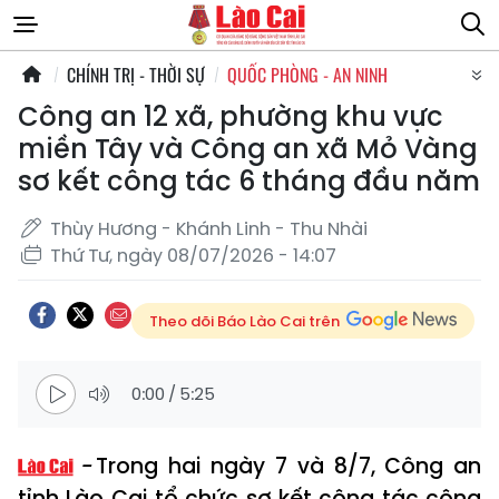
CHÍNH TRỊ - THỜI SỰ
QUỐC PHÒNG - AN NINH
Công an 12 xã, phường khu vực
miền Tây và Công an xã Mỏ Vàng
sơ kết công tác 6 tháng đầu năm
Thùy Hương - Khánh Linh - Thu Nhài
Thứ Tư, ngày 08/07/2026 - 14:07
Theo dõi Báo Lào Cai trên
0:00
/
5:25
Trong hai ngày 7 và 8/7, Công an
tỉnh Lào Cai tổ chức sơ kết công tác công