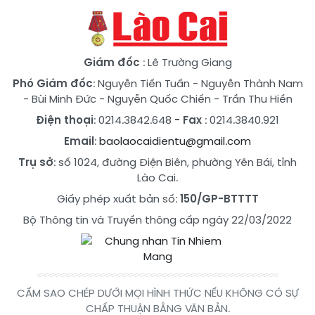
Giám đốc
: Lê Trường Giang
Phó Giám đốc
:
Nguyễn Tiến Tuấn
-
Nguyễn Thành Nam
-
Bùi Minh Đức
-
Nguyễn Quốc Chiến
-
Trần Thu Hiền
Điện thoại
: 0214.3842.648
- Fax
: 0214.3840.921
Email
:
baolaocaidientu@gmail.com
Trụ sở
: số 1024, đường Điện Biên, phường Yên Bái, tỉnh
Lào Cai.
Giấy phép xuất bản số:
150/GP-BTTTT
Bộ Thông tin và Truyền thông cấp ngày 22/03/2022
CẤM SAO CHÉP DƯỚI MỌI HÌNH THỨC NẾU KHÔNG CÓ SỰ
CHẤP THUẬN BẰNG VĂN BẢN.