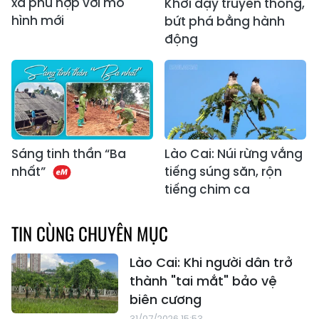
xã phù hợp với mô
Khơi dậy truyền thống,
hình mới
bứt phá bằng hành
động
Sáng tinh thần “Ba
Lào Cai: Núi rừng vắng
nhất”
tiếng súng săn, rộn
tiếng chim ca
TIN CÙNG CHUYÊN MỤC
Lào Cai: Khi người dân trở
thành "tai mắt" bảo vệ
biên cương
31/07/2026 15:53