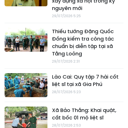
xây dựng xã hội trong kỷ
nguyên mới
29/07/2026 5:25
Thiếu tướng Đặng Quốc
Đồng kiểm tra công tác
chuẩn bị diễn tập tại xã
Tằng Loỏng
29/07/2026 2:31
Lào Cai: Quy tập 7 hài cốt
liệt sĩ tại xã Gia Phú
28/07/2026 5:23
Xã Bảo Thắng: Khai quật,
cất bốc 01 mộ liệt sĩ
28/07/2026 2:53