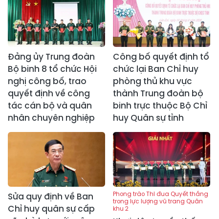
Đảng ủy Trung đoàn
Công bố quyết định tổ
Bộ binh 8 tổ chức Hội
chức lại Ban Chỉ huy
nghị công bố, trao
phòng thủ khu vực
quyết định về công
thành Trung đoàn bộ
tác cán bộ và quân
binh trực thuộc Bộ Chỉ
nhân chuyên nghiệp
huy Quân sự tỉnh
Phong trào Thi đua Quyết thắng
Sửa quy định về Ban
trong lực lượng vũ trang Quân
Chỉ huy quân sự cấp
khu 2