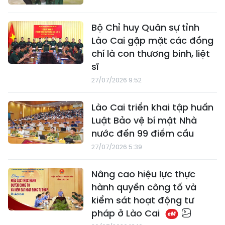
Bộ Chỉ huy Quân sự tỉnh
Lào Cai gặp mặt các đồng
chí là con thương binh, liệt
sĩ
27/07/2026 9:52
Lào Cai triển khai tập huấn
Luật Bảo vệ bí mật Nhà
nước đến 99 điểm cầu
27/07/2026 5:39
Nâng cao hiệu lực thực
hành quyền công tố và
kiểm sát hoạt động tư
pháp ở Lào Cai