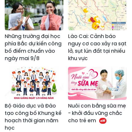
Những trường đại học
Lào Cai: Cảnh báo
phía Bắc dự kiến công
nguy cơ cao xảy ra sạt
bố điểm chuẩn vào
lở, sụt lún đất tại nhiều
ngày mai 9/8
khu vực
Bộ Giáo dục và Đào
Nuôi con bằng sữa mẹ
tạo công bố Khung kế
- khởi đầu vững chắc
hoạch thời gian năm
cho trẻ em
học