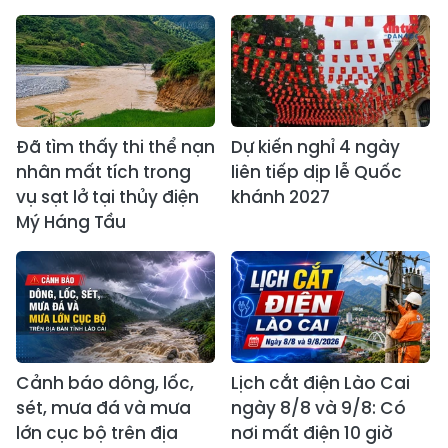
Đã tìm thấy thi thể nạn
Dự kiến nghỉ 4 ngày
nhân mất tích trong
liên tiếp dịp lễ Quốc
vụ sạt lở tại thủy điện
khánh 2027
Mý Háng Tầu
Cảnh báo dông, lốc,
Lịch cắt điện Lào Cai
sét, mưa đá và mưa
ngày 8/8 và 9/8: Có
lớn cục bộ trên địa
nơi mất điện 10 giờ