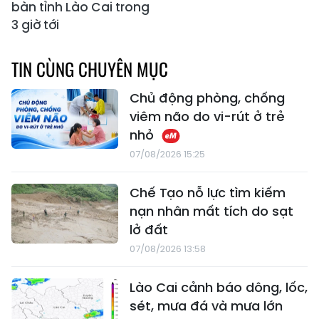
bàn tỉnh Lào Cai trong
3 giờ tới
TIN CÙNG CHUYÊN MỤC
Chủ động phòng, chống
viêm não do vi-rút ở trẻ
nhỏ
07/08/2026 15:25
Chế Tạo nỗ lực tìm kiếm
nạn nhân mất tích do sạt
lở đất
07/08/2026 13:58
Lào Cai cảnh báo dông, lốc,
sét, mưa đá và mưa lớn