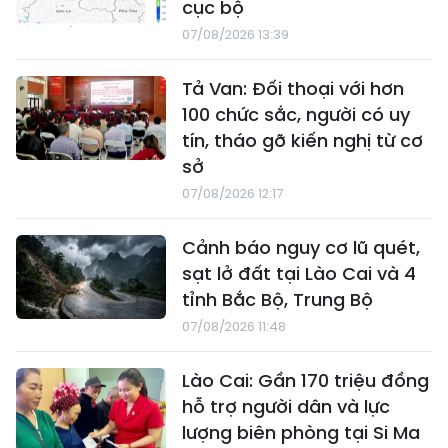
cục bộ
07/08/2026 13:39
Tả Van: Đối thoại với hơn
100 chức sắc, người có uy
tín, tháo gỡ kiến nghị từ cơ
sở
07/08/2026 12:17
Cảnh báo nguy cơ lũ quét,
sạt lở đất tại Lào Cai và 4
tỉnh Bắc Bộ, Trung Bộ
07/08/2026 11:48
Lào Cai: Gần 170 triệu đồng
hỗ trợ người dân và lực
lượng biên phòng tại Si Ma