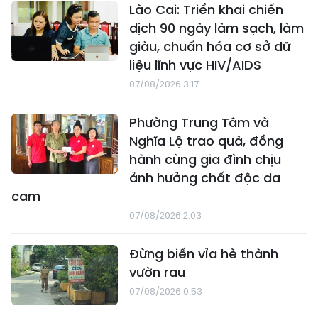
Lào Cai: Triển khai chiến
dịch 90 ngày làm sạch, làm
giàu, chuẩn hóa cơ sở dữ
liệu lĩnh vực HIV/AIDS
07/08/2026 3:17
Phường Trung Tâm và
Nghĩa Lộ trao quà, đồng
hành cùng gia đình chịu
ảnh hưởng chất độc da
cam
07/08/2026 2:03
Đừng biến vỉa hè thành
vườn rau
07/08/2026 0:53