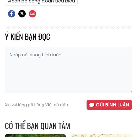
#cán bộ công đoàn tiêu biểu
Ý KIẾN BẠN ĐỌC
GỬI BÌNH LUẬN
Xin vui lòng gõ tiếng Việt có dấu
CÓ THỂ BẠN QUAN TÂM