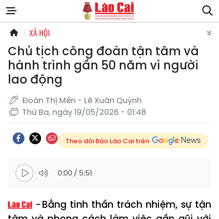
XÃ HỘI
Chủ tịch công đoàn tận tâm và
hành trình gần 50 năm vì người
lao động
Đoàn Thị Mến - Lê Xuân Quỳnh
Thứ Ba, ngày 19/05/2026 - 01:48
Theo dõi Báo Lào Cai trên
0:00
/
5:51
Bằng tinh thần trách nhiệm, sự tận
tâm và phong cách làm việc gần gũi với