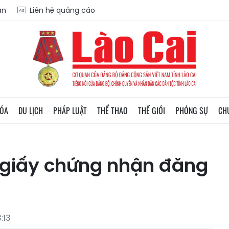
ạn
Liên hệ quảng cáo
HÓA
DU LỊCH
PHÁP LUẬT
THỂ THAO
THẾ GIỚI
PHÓNG SỰ
CH
" giấy chứng nhận đăng
:13