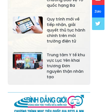
Xã Khánh Hòa
Xã Phúc Lợi
quốc hạng Ba
Xã Mường Lai
Xã Cảm Nhân
Quy trình mới về
Xã Yên Thành
Xã Thác Bà
tiếp nhận, giải
quyết thủ tục hành
Xã Yên Bình
Xã Bảo Ái
chính trên môi
trường điện tử
Xã Hưng
Xã Trấn Yên
Khánh
Trung tâm Y tế khu
Xã Lương
vực Lục Yên khai
Xã Việt Hồng
Thịnh
trương Đơn
nguyên thận nhân
Xã Quy Mông
Xã Cốc San
tạo
Xã Hợp Thành
Xã Phong Hải
Xã Xuân
Xã Bảo Thắng
Quang
Xã Tằng Loỏng
Xã Gia Phú