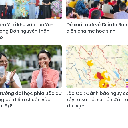
âm Y tế khu vực Lục Yên
Đề xuất mới về Điều lệ Ban
ương Đơn nguyên thận
diện cha mẹ học sinh
ạo
rường đại học phía Bắc dự
Lào Cai: Cảnh báo nguy c
ng bố điểm chuẩn vào
xảy ra sạt lở, sụt lún đất t
i 9/8
khu vực