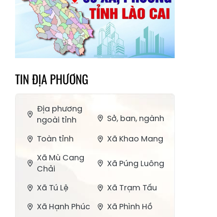
TIN ĐỊA PHƯƠNG
Địa phương
Sở, ban, ngành
ngoài tỉnh
Toàn tỉnh
Xã Khao Mang
Xã Mù Cang
Xã Púng Luông
Chải
Xã Tú Lệ
Xã Trạm Tấu
Xã Hạnh Phúc
Xã Phình Hồ