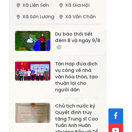
Xã Liên Sơn
Xã Gia Hội
Xã Sơn Lương
Xã Văn Chấn
Xã Thượng
Xã Chấn Thịnh
Dự báo thời tiết
Bằng La
đêm 8 và ngày 9/8
Xã Phong Dụ
Xã Nghĩa Tâm
Hạ
Tân Hợp đưa dịch
Xã Châu Quế
Xã Lâm Giang
vụ công về nhà
Xã Đông
văn hóa thôn, tạo
Xã Tân Hợp
Cuông
thuận lợi cho
người dân
Xã Mậu A
Xã Xuân Ái
Chủ tịch nước ký
Xã Lâm
Xã Mỏ Vàng
Quyết định truy
Thượng
tặng Trung sĩ Cao
Xã Lục Yên
Xã Tân Lĩnh
Tuấn Anh Huân
chương Bảo vệ Tổ