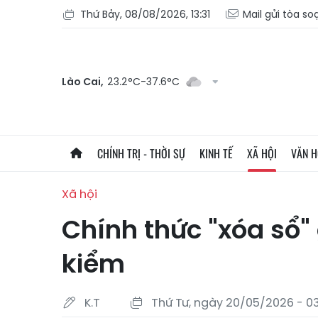
Thứ Bảy, 08/08/2026, 13:31
Mail gửi tòa so
Lào Cai,
23.2°C-37.6°C
CHÍNH TRỊ - THỜI SỰ
KINH TẾ
XÃ HỘI
VĂN 
Xã hội
Chính thức "xóa sổ
kiểm
K.T
Thứ Tư, ngày 20/05/2026 - 03