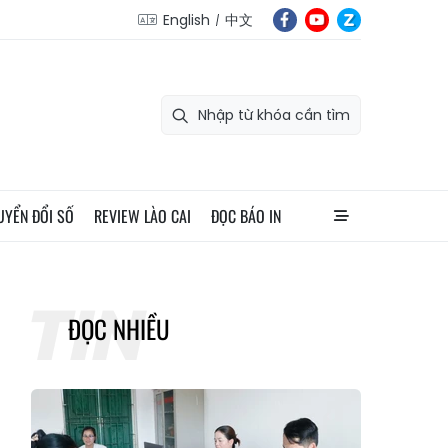
English
中文
UYỂN ĐỔI SỐ
REVIEW LÀO CAI
ĐỌC BÁO IN
ĐỌC NHIỀU