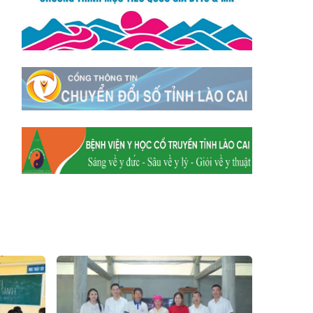
Xã Mường
Xã Dền Sáng
Hum
Xã Y Tý
Xã A Mú Sung
Xã Trịnh Tường
Xã Nậm Chày
Xã Bản Xèo
Xã Bát Xát
Xã Võ Lao
Xã Khánh Yên
Xã Văn Bàn
Xã Dương Quỳ
Xã Chiềng Ken
Xã Minh Lương
Xã Nậm Chảy
Xã Bảo Yên
Xã Nghĩa Đô
Xã Thượng Hà
Xã Xuân Hòa
Xã Phúc Khánh
Xã Bảo Hà
Xã Mường Bo