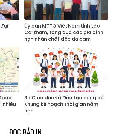
Xã Bản Hồ
Xã Tả Van
Xã Tả Phìn
Xã Cốc Lầu
 đại
Ủy ban MTTQ Việt Nam tỉnh Lào
Xã Bảo Nhai
Xã Bản Liền
Cai thăm, tặng quà các gia đình
nạn nhân chất độc da cam
Xã Bắc Hà
Xã Tả Củ Tỷ
Xã Lùng Phình
Xã Pha Long
Xã Mường
Xã Bản Lầu
Khương
Xã Cao Sơn
Xã Si Ma Cai
Xã Sín Chéng
Xã Nậm Xé
ơ cao
Bộ Giáo dục và Đào tạo công bố
ại nhiều
Khung kế hoạch thời gian năm
Xã Ngũ Chỉ
học
Xã Chế Tạo
Sơn
Xã Lao Chải
Xã Nậm Có
ĐỌC BÁO IN