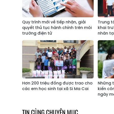
Quy trình mới về tiếp nhận, giải
Trung t
quyết thủ tục hành chính trên môi
khai tr
trường điện tử
nhân t
Hơn 200 triệu đồng được trao cho
Những t
các em học sinh tại xã Si Ma Cai
kiến cô
ngày ma
TIN CÙNG CHUYÊN MỤC