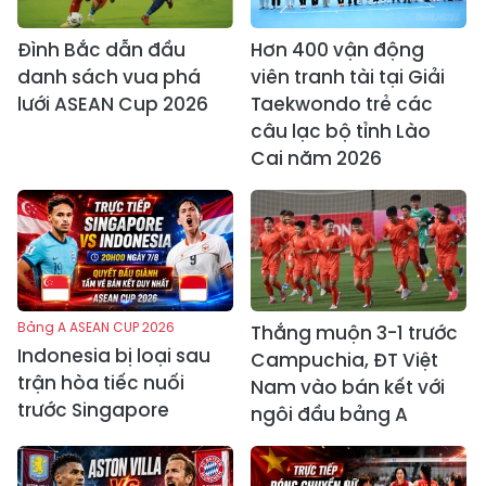
Đình Bắc dẫn đầu
Hơn 400 vận động
danh sách vua phá
viên tranh tài tại Giải
lưới ASEAN Cup 2026
Taekwondo trẻ các
câu lạc bộ tỉnh Lào
Cai năm 2026
Bảng A ASEAN CUP 2026
Thắng muộn 3-1 trước
Indonesia bị loại sau
Campuchia, ĐT Việt
trận hòa tiếc nuối
Nam vào bán kết với
trước Singapore
ngôi đầu bảng A