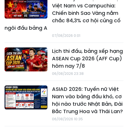
Việt Nam vs Campuchia:
Chiến binh Sao Vàng nắm
chắc 84,3% cơ hội củng cố
ngôi đầu bảng A
07/08/2026 0:01
Lịch thi đấu, bảng xếp hạng
ASEAN Cup 2026 (AFF Cup)
hôm nay 7/8
06/08/2026 23:38
ASIAD 2026: Tuyển nữ Việt
Nam vào bảng đấu khó, cơ
hội nào trước Nhật Bản, Đài
Bắc Trung Hoa và Thái Lan?
06/08/2026 10:35