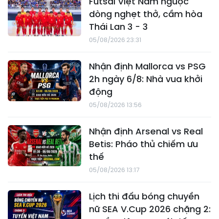
Futsal Việt Nam ngược
dòng nghẹt thở, cầm hòa
Thái Lan 3 - 3
05/08/2026 23:31
Nhận định Mallorca vs PSG
2h ngày 6/8: Nhà vua khởi
động
05/08/2026 13:56
Nhận định Arsenal vs Real
Betis: Pháo thủ chiếm ưu
thế
05/08/2026 13:17
Lịch thi đấu bóng chuyền
nữ SEA V.Cup 2026 chặng 2: