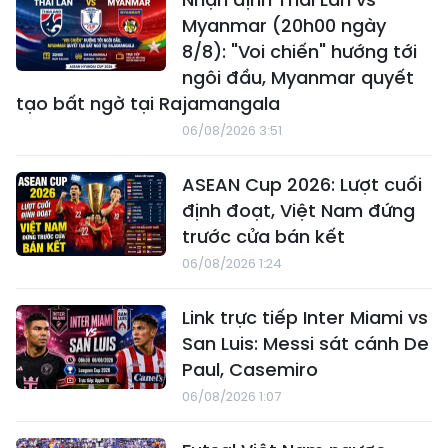
Myanmar (20h00 ngày
8/8): "Voi chiến" hướng tới
ngôi đầu, Myanmar quyết
tạo bất ngờ tại Rajamangala
06/08/2026 3:51
ASEAN Cup 2026: Lượt cuối
định đoạt, Việt Nam đứng
trước cửa bán kết
06/08/2026 1:24
Link trực tiếp Inter Miami vs
San Luis: Messi sát cánh De
Paul, Casemiro
06/08/2026 1:07