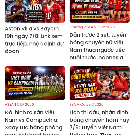
Chặng 2 SEA V.Cup 2026
Aston Villa vs Bayern
Dẫn trước 2 set, tuyển
19h ngày 7/8: Link xem
bóng chuyền nữ Việt
trực tiếp, nhận định dự
Nam thua ngược tiếc
đoán
nuối trước Indonesia
ASEAN CUP 2026
SEA V.Cup nữ 2026
Đội hình ra sân Việt
Lịch thi đấu, nhận định
Nam vs Campuchia:
bóng chuyền hôm nay
Xoay tua hàng phòng
7/8: Tuyển Việt Nam
ngự, kích hoạt bộ ba
thắng trận, Thái Lan