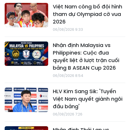
Việt Nam công bố đội hình
tham dự Olympiad cờ vua
2026
06/08/2026 9:33
Nhận định Malaysia vs
Philippines: Cuộc đua
quyết liệt ở lượt trận cuối
bảng B ASEAN Cup 2026
06/08/2026 8:54
HLV Kim Sang Sik: 'Tuyển
Việt Nam quyết giành ngôi
đầu bảng'
06/08/2026 7:26
Nhận định Thái Lan vs