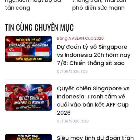
tấn công
phô diễn sức mạnh
TIN CÙNG CHUYÊN MỤC
Bảng A ASEAN Cup 2026
Dự đoán tỷ số Singapore
vs Indonesia 20h hôm nay
7/8: Chiến thắng sít sao
07/08/2026 1:06
Quyết chiến Singapore vs
Indonesia: Tranh tấm vé
cuối vào bán kết AFF Cup
2026
07/08/2026 0:28
Siêu máy tính dự đoán trận