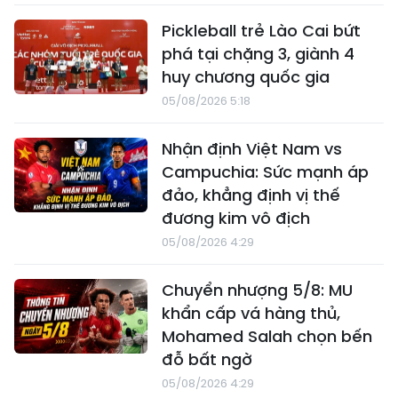
Pickleball trẻ Lào Cai bứt
phá tại chặng 3, giành 4
huy chương quốc gia
05/08/2026 5:18
Nhận định Việt Nam vs
Campuchia: Sức mạnh áp
đảo, khẳng định vị thế
đương kim vô địch
05/08/2026 4:29
Chuyển nhượng 5/8: MU
khẩn cấp vá hàng thủ,
Mohamed Salah chọn bến
đỗ bất ngờ
05/08/2026 4:29