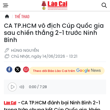
THỂ THAO
CA TP.HCM vô địch Cúp Quốc gia
sau chiến thắng 2-1 trước Ninh
Bình
HÙNG NGUYỄN
Chủ Nhật, ngày 14/06/2026 - 13:21
Theo dõi Báo Lào Cai trên
0:00
/
7:28
CA TP.HCM đánh bại Ninh Bình 2-1
trong trận chung kết Cúp Quốc gia, khép