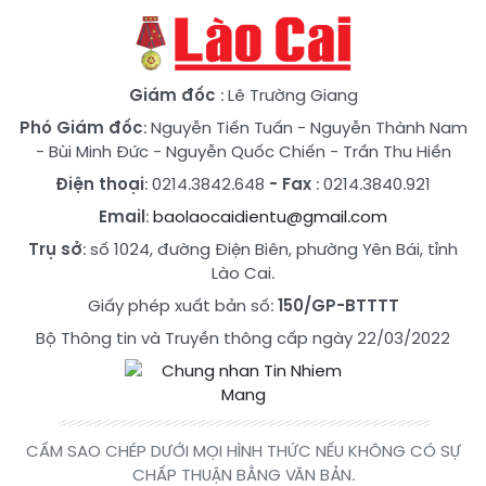
Giám đốc
: Lê Trường Giang
Phó Giám đốc
:
Nguyễn Tiến Tuấn
-
Nguyễn Thành Nam
-
Bùi Minh Đức
-
Nguyễn Quốc Chiến
-
Trần Thu Hiền
Điện thoại
: 0214.3842.648
- Fax
: 0214.3840.921
Email
:
baolaocaidientu@gmail.com
Trụ sở
: số 1024, đường Điện Biên, phường Yên Bái, tỉnh
Lào Cai.
Giấy phép xuất bản số:
150/GP-BTTTT
Bộ Thông tin và Truyền thông cấp ngày 22/03/2022
CẤM SAO CHÉP DƯỚI MỌI HÌNH THỨC NẾU KHÔNG CÓ SỰ
CHẤP THUẬN BẰNG VĂN BẢN.