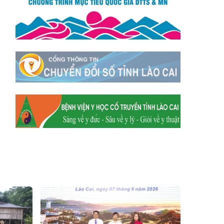
Xã Mường
Xã Dền Sáng
Hum
Xã Y Tý
Xã A Mú Sung
Xã Trịnh Tường
Xã Nậm Chày
Xã Bản Xèo
Xã Bát Xát
Xã Võ Lao
Xã Khánh Yên
Xã Văn Bàn
Xã Dương Quỳ
Xã Chiềng Ken
Xã Minh Lương
Xã Nậm Chảy
Xã Bảo Yên
Xã Nghĩa Đô
Xã Thượng Hà
Xã Xuân Hòa
Xã Phúc Khánh
Xã Bảo Hà
Xã Mường Bo