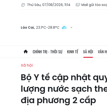
Thứ Sáu, 07/08/2026, 11:14
Mail gửi tòa so
Lào Cai,
23.1°C-28.8°C
CHÍNH TRỊ - THỜI SỰ
KINH TẾ
XÃ HỘI
VĂN 
Xã hội
Bộ Y tế cập nhật qu
lượng nước sạch th
địa phương 2 cấp