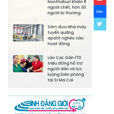
Nonthaburi khiến 8
người chết, hơn 30
Xã Mường Lai
Xã Cảm Nhân
người bị thương
Xã Yên Thành
Xã Thác Bà
Sớm đưa Nhà máy
Xã Yên Bình
Xã Bảo Ái
tuyển quặng
apatit nghèo vào
Xã Hưng
Xã Trấn Yên
hoạt động
Khánh
Xã Lương
Lào Cai: Gần 170
Xã Việt Hồng
Thịnh
triệu đồng hỗ trợ
người dân và lực
Xã Quy Mông
Xã Cốc San
lượng biên phòng
tại Si Ma Cai
Xã Hợp Thành
Xã Phong Hải
Xã Xuân
Xã Bảo Thắng
Quang
Xã Tằng Loỏng
Xã Gia Phú