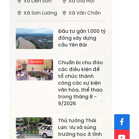
Xã Liên Sơn
Xã Gia Hội
Xã Sơn Lương
Xã Văn Chấn
Xã Thượng
Xã Chấn Thịnh
Đầu tư gần 1.000 tỷ
Bằng La
đồng xây dựng
Xã Phong Dụ
cầu Yên Bái
Xã Nghĩa Tâm
Hạ
Chuẩn bị chu đáo
Xã Châu Quế
Xã Lâm Giang
các điều kiện để
Xã Đông
tổ chức thành
Xã Tân Hợp
Cuông
công các sự kiện
văn hóa, thể thao
Xã Mậu A
Xã Xuân Ái
trong tháng 8 -
9/2026
Xã Lâm
Xã Mỏ Vàng
Thượng
Thủ tướng Thái
Xã Lục Yên
Xã Tân Lĩnh
Lan: Vụ xả súng
trường học ở tỉnh
Xã Khánh Hòa
Xã Phúc Lợi