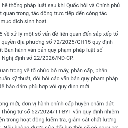
hệ thống pháp luật sau khi Quốc hội và Chính phủ
 quan trọng, tác động trực tiếp đến công tác
mục đích sinh hoạt.
về xử lý một số vấn đề liên quan đến sắp xếp tổ
h quyền địa phương số 72/2025/QH15 quy định
ật Ban hành văn bản quy phạm pháp luật số
 Nghị định số 22/2026/NĐ-CP.
quan trọng về tổ chức bộ máy, phân cấp, phân
chuẩn kỹ thuật, đòi hỏi các văn bản quy phạm pháp
 để bảo đảm phù hợp với quy định mới.
ơng mới, đơn vị hành chính cấp huyện chấm dứt
, Thông tư số 52/2024/TT-BYT vẫn quy định nhiệm
ện trong hoạt động kiểm tra, giám sát chất lượng
. Nếu không được sửa đổi kịp thời sẽ có nguy cơ