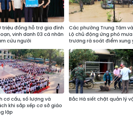
 triệu đồng hỗ trợ gia đình
Các phường Trung Tâm và
hoạn, vinh danh 03 cá nhân
Lộ chủ động ứng phó mưa 
ảm cứu người
trương rà soát điểm xung 
h cơ cấu, số lượng và
Bắc Hà siết chặt quản lý v
ách khi sắp xếp cơ sở giáo
g lập