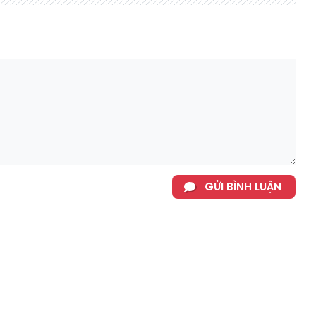
GỬI BÌNH LUẬN