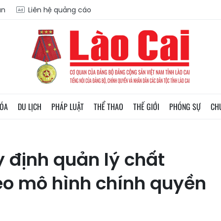
ạn
Liên hệ quảng cáo
HÓA
DU LỊCH
PHÁP LUẬT
THỂ THAO
THẾ GIỚI
PHÓNG SỰ
CH
y định quản lý chất
eo mô hình chính quyền