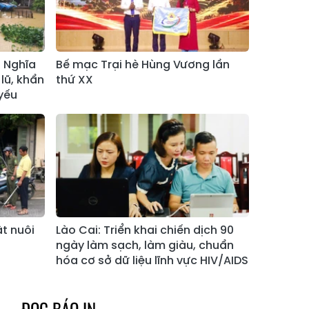
Xã Bản Hồ
Xã Tả Van
Xã Tả Phìn
Xã Cốc Lầu
Xã Bảo Nhai
Xã Bản Liền
 Nghĩa
Bế mạc Trại hè Hùng Vương lần
lũ, khẩn
thứ XX
Xã Bắc Hà
Xã Tả Củ Tỷ
yếu
Xã Lùng Phình
Xã Pha Long
Xã Mường
Xã Bản Lầu
Khương
Xã Cao Sơn
Xã Si Ma Cai
Xã Sín Chéng
Xã Nậm Xé
ật nuôi
Lào Cai: Triển khai chiến dịch 90
Xã Ngũ Chỉ
ngày làm sạch, làm giàu, chuẩn
Xã Chế Tạo
Sơn
hóa cơ sở dữ liệu lĩnh vực HIV/AIDS
Xã Lao Chải
Xã Nậm Có
ĐỌC BÁO IN