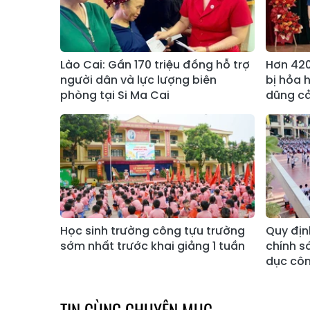
Lào Cai: Gần 170 triệu đồng hỗ trợ
Hơn 420
người dân và lực lượng biên
bị hỏa 
phòng tại Si Ma Cai
dũng c
Học sinh trường công tựu trường
Quy địn
sớm nhất trước khai giảng 1 tuần
chính s
dục côn
TIN CÙNG CHUYÊN MỤC