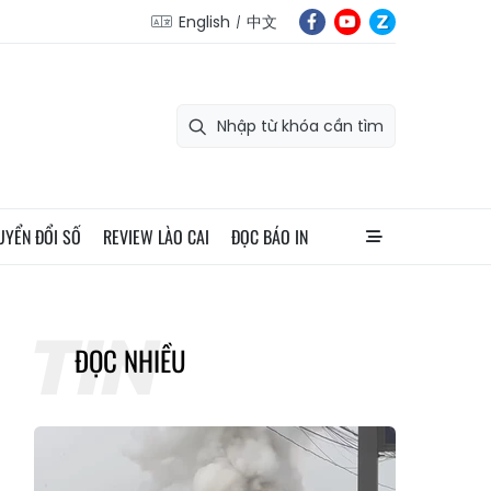
English
中文
UYỂN ĐỔI SỐ
REVIEW LÀO CAI
ĐỌC BÁO IN
ĐỌC NHIỀU