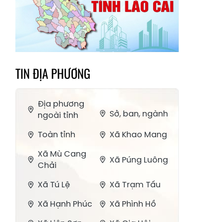
TIN ĐỊA PHƯƠNG
Địa phương
Sở, ban, ngành
ngoài tỉnh
Toàn tỉnh
Xã Khao Mang
Xã Mù Cang
Xã Púng Luông
Chải
Xã Tú Lệ
Xã Trạm Tấu
Xã Hạnh Phúc
Xã Phình Hồ