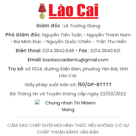
Giám đốc
: Lê Trường Giang
Phó Giám đốc
:
Nguyễn Tiến Tuấn
-
Nguyễn Thành Nam
-
Bùi Minh Đức
-
Nguyễn Quốc Chiến
-
Trần Thu Hiền
Điện thoại
: 0214.3842.648
- Fax
: 0214.3840.921
Email
:
baolaocaidientu@gmail.com
Trụ sở
: số 1024, đường Điện Biên, phường Yên Bái, tỉnh
Lào Cai.
Giấy phép xuất bản số:
150/GP-BTTTT
Bộ Thông tin và Truyền thông cấp ngày 22/03/2022
CẤM SAO CHÉP DƯỚI MỌI HÌNH THỨC NẾU KHÔNG CÓ SỰ
CHẤP THUẬN BẰNG VĂN BẢN.