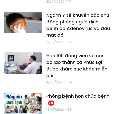
22/07/2026 4:17
Ngành Y tế khuyến cáo chủ
động phòng ngừa dịch
bệnh do Adenovirus và đau
mắt đỏ
21/07/2026 10:46
Hơn 100 đảng viên và cán
bộ lão thành xã Phúc Lợi
được khám sức khỏe miễn
phí
21/07/2026 4:49
Phòng bệnh hơn chữa bệnh
18/07/2026 4:58