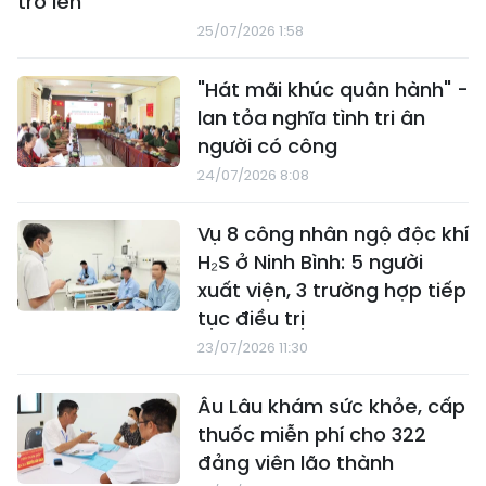
trở lên
25/07/2026 1:58
"Hát mãi khúc quân hành" -
lan tỏa nghĩa tình tri ân
người có công
24/07/2026 8:08
Vụ 8 công nhân ngộ độc khí
H₂S ở Ninh Bình: 5 người
xuất viện, 3 trường hợp tiếp
tục điều trị
23/07/2026 11:30
Âu Lâu khám sức khỏe, cấp
thuốc miễn phí cho 322
đảng viên lão thành