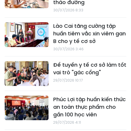
tháo đường
30/07/2026 8:33
Lào Cai tăng cường tập
huấn tiêm vắc xin viêm gan
B cho y tế cơ sở
30/07/2026 3:46
Để tuyến y tế cơ sở làm tốt
vai trò "gác cổng"
29/07/2026 10:17
Phúc Lợi tập huấn kiến thức
an toàn thực phẩm cho
gần 100 học viên
29/07/2026 4:11