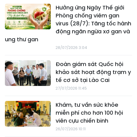
Hưởng ứng Ngày Thế giới
Phòng chống viêm gan
virus (28/7): Tăng tốc hành
động ngăn ngừa xơ gan và
ung thư gan
28/07/2026 3:04
Đoàn giám sát Quốc hội
khảo sát hoạt động trạm y
tế cơ sở tại Lào Cai
27/07/2026 11:45
Khám, tư vấn sức khỏe
miễn phí cho hơn 100 hội
viên cựu chiến binh
26/07/2026 10:11