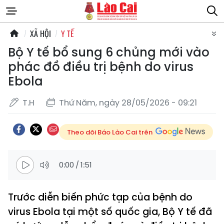
XÃ HỘI
Y TẾ
Bộ Y tế bổ sung 6 chủng mới vào
phác đồ điều trị bệnh do virus
Ebola
T.H
Thứ Năm, ngày 28/05/2026 - 09:21
Theo dõi Báo Lào Cai trên
0:00
/
1:51
Trước diễn biến phức tạp của bệnh do
virus Ebola tại một số quốc gia, Bộ Y tế đã