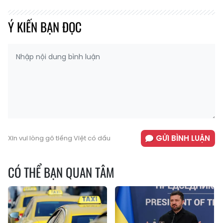
Ý KIẾN BẠN ĐỌC
GỬI BÌNH LUẬN
Xin vui lòng gõ tiếng Việt có dấu
CÓ THỂ BẠN QUAN TÂM