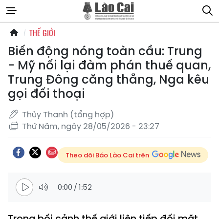
THẾ GIỚI
Biến động nóng toàn cầu: Trung
- Mỹ nối lại đàm phán thuế quan,
Trung Đông căng thẳng, Nga kêu
gọi đối thoại
Thủy Thanh (tổng hợp)
Thứ Năm, ngày 28/05/2026 - 23:27
Theo dõi Báo Lào Cai trên
0:00
/
1:52
Trong bối cảnh thế giới liên tiếp đối mặt