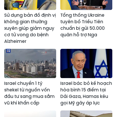
Sử dụng bản đồ định vị
Tổng thống Ukraine
không gian thường
tuyên bố Triều Tiên
xuyên giúp giảm nguy
chuẩn bị gửi 50.000
cơ tử vong do bệnh
quân hỗ trợ Nga
Alzheimer
Israel chuyển 1 tỷ
Israel bác bỏ kế hoạch
shekel từ nguồn vốn
hòa bình 15 điểm tại
đầu tư sang mua sắm
Dải Gaza, Hamas kêu
vũ khí khẩn cấp
gọi Mỹ gây áp lực