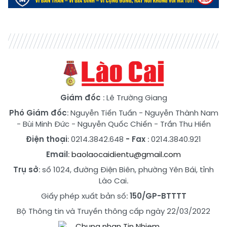
Giám đốc
: Lê Trường Giang
Phó Giám đốc
:
Nguyễn Tiến Tuấn
-
Nguyễn Thành Nam
-
Bùi Minh Đức
-
Nguyễn Quốc Chiến
-
Trần Thu Hiền
Điện thoại
: 0214.3842.648
- Fax
: 0214.3840.921
Email
:
baolaocaidientu@gmail.com
Trụ sở
: số 1024, đường Điện Biên, phường Yên Bái, tỉnh
Lào Cai.
Giấy phép xuất bản số:
150/GP-BTTTT
Bộ Thông tin và Truyền thông cấp ngày 22/03/2022