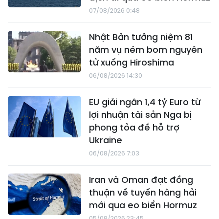
07/08/2026 0:48
Nhật Bản tưởng niệm 81
năm vụ ném bom nguyên
tử xuống Hiroshima
06/08/2026 14:30
EU giải ngân 1,4 tỷ Euro từ
lợi nhuận tài sản Nga bị
phong tỏa để hỗ trợ
Ukraine
06/08/2026 7:03
Iran và Oman đạt đồng
thuận về tuyến hàng hải
mới qua eo biển Hormuz
05/08/2026 23:45