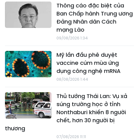
Thông cáo đặc biệt của
Ban Chấp hành Trung ương
Đảng Nhân dân Cách
mạng Lào
09/08/2026 1:34
Mỹ lần đầu phê duyệt
vaccine cúm mùa ứng
dụng công nghệ mRNA
08/08/2026 1:44
Thủ tướng Thái Lan: Vụ xả
súng trường học ở tỉnh
Nonthaburi khiến 8 người
chết, hơn 30 người bị
thương
07/08/2026 11:11