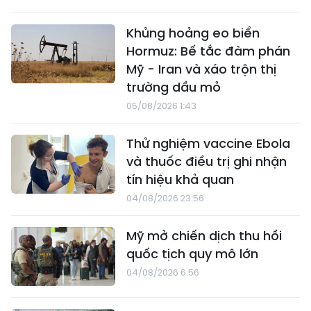
Khủng hoảng eo biển
Hormuz: Bế tắc đàm phán
Mỹ - Iran và xáo trộn thị
trường dầu mỏ
05/08/2026 1:43
Thử nghiệm vaccine Ebola
và thuốc điều trị ghi nhận
tín hiệu khả quan
04/08/2026 23:56
Mỹ mở chiến dịch thu hồi
quốc tịch quy mô lớn
04/08/2026 6:56