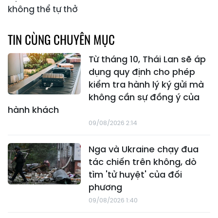
không thể tự thở
TIN CÙNG CHUYÊN MỤC
Từ tháng 10, Thái Lan sẽ áp
dụng quy định cho phép
kiểm tra hành lý ký gửi mà
không cần sự đồng ý của
hành khách
09/08/2026 2:14
Nga và Ukraine chạy đua
tác chiến trên không, dò
tìm 'tử huyệt' của đối
phương
09/08/2026 1:40