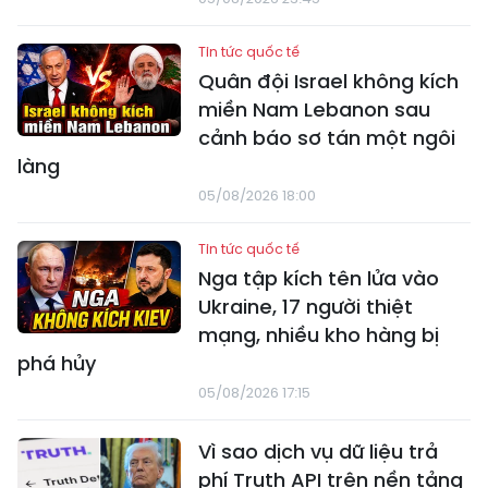
Tin tức quốc tế
Quân đội Israel không kích
miền Nam Lebanon sau
cảnh báo sơ tán một ngôi
làng
05/08/2026 18:00
Tin tức quốc tế
Nga tập kích tên lửa vào
Ukraine, 17 người thiệt
mạng, nhiều kho hàng bị
phá hủy
05/08/2026 17:15
Vì sao dịch vụ dữ liệu trả
phí Truth API trên nền tảng