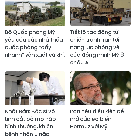
Bộ Quốc phòng Mỹ
Tiết lộ tác động từ
yêu cầu các nhà thầu
chiến tranh Iran tới
quốc phòng “đẩy
năng lực phòng vệ
nhanh” sản xuất vũ khí.
của đồng minh Mỹ ở
châu Á
Nhật Bản: Bác sĩ vô
Iran nêu điều kiện để
tình cắt bỏ mô não
mở cửa eo biển
bình thường, khiến
Hormuz với Mỹ
bệnh nhân u não