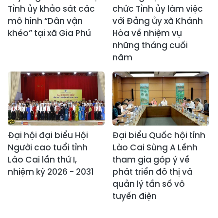
Tỉnh ủy khảo sát các
chức Tỉnh ủy làm việc
mô hình “Dân vận
với Đảng ủy xã Khánh
khéo” tại xã Gia Phú
Hòa về nhiệm vụ
những tháng cuối
năm
Đại hội đại biểu Hội
Đại biểu Quốc hội tỉnh
Người cao tuổi tỉnh
Lào Cai Sùng A Lềnh
Lào Cai lần thứ I,
tham gia góp ý về
nhiệm kỳ 2026 - 2031
phát triển đô thị và
quản lý tần số vô
tuyến điện