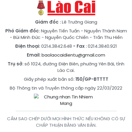
Giám đốc
: Lê Trường Giang
Phó Giám đốc
:
Nguyễn Tiến Tuấn
-
Nguyễn Thành Nam
-
Bùi Minh Đức
-
Nguyễn Quốc Chiến
-
Trần Thu Hiền
Điện thoại
: 0214.3842.648
- Fax
: 0214.3840.921
Email
:
baolaocaidientu@gmail.com
Trụ sở
: số 1024, đường Điện Biên, phường Yên Bái, tỉnh
Lào Cai.
Giấy phép xuất bản số:
150/GP-BTTTT
Bộ Thông tin và Truyền thông cấp ngày 22/03/2022
CẤM SAO CHÉP DƯỚI MỌI HÌNH THỨC NẾU KHÔNG CÓ SỰ
CHẤP THUẬN BẰNG VĂN BẢN.