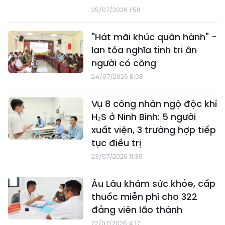
25/07/2026 1:58
"Hát mãi khúc quân hành" -
lan tỏa nghĩa tình tri ân
người có công
24/07/2026 8:08
Vụ 8 công nhân ngộ độc khí
H₂S ở Ninh Bình: 5 người
xuất viện, 3 trường hợp tiếp
tục điều trị
23/07/2026 11:30
Âu Lâu khám sức khỏe, cấp
thuốc miễn phí cho 322
đảng viên lão thành
22/07/2026 4:17