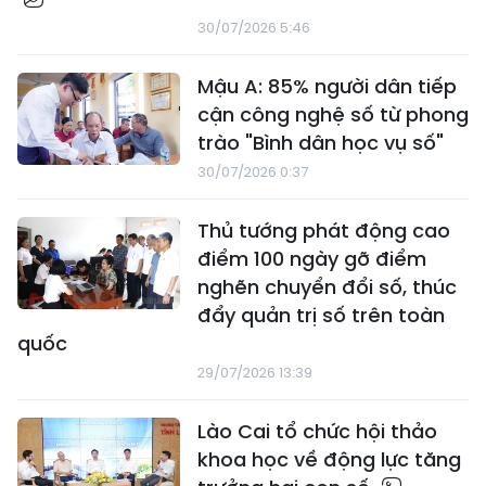
30/07/2026 5:46
Mậu A: 85% người dân tiếp
cận công nghệ số từ phong
trào "Bình dân học vụ số"
30/07/2026 0:37
Thủ tướng phát động cao
điểm 100 ngày gỡ điểm
nghẽn chuyển đổi số, thúc
đẩy quản trị số trên toàn
quốc
29/07/2026 13:39
Lào Cai tổ chức hội thảo
khoa học về động lực tăng