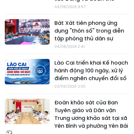
04/08/2026 9:57
Bát Xát tiên phong ứng
dụng "thôn số" trong diễn
tập phòng thủ dân sự
04/08/2026 2:41
Lào Cai triển khai Kế hoạch
hành động 100 ngày, xử lý
điểm nghẽn chuyển đổi số
03/08/2026 3:00
Đoàn khảo sát của Ban
Tuyên giáo và Dân vận
Trung ương khảo sát tại xã
Yên Bình và phường Yên Bái