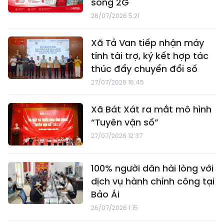
sóng 2G
28/07/2026 5:21
Xã Tả Van tiếp nhận máy
tính tài trợ, ký kết hợp tác
thúc đẩy chuyển đổi số
27/07/2026 16:45
Xã Bát Xát ra mắt mô hình
“Tuyên vận số”
27/07/2026 12:37
100% người dân hài lòng với
dịch vụ hành chính công tại
Bảo Ái
26/07/2026 1:15