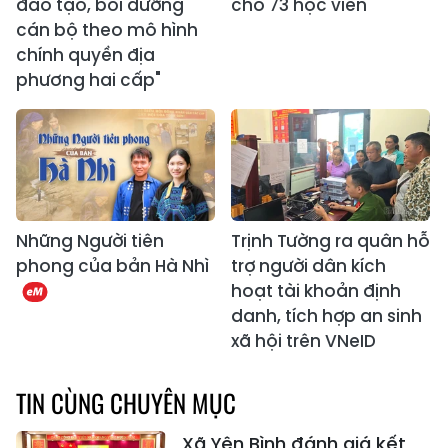
đào tạo, bồi dưỡng
cho 73 học viên
cán bộ theo mô hình
chính quyền địa
phương hai cấp"
Những Người tiên
Trịnh Tường ra quân hỗ
phong của bản Hà Nhì
trợ người dân kích
hoạt tài khoản định
danh, tích hợp an sinh
xã hội trên VNeID
TIN CÙNG CHUYÊN MỤC
Xã Yên Bình đánh giá kết