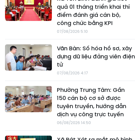
quả 01 tháng triển khai thí
điểm đánh giá cán bộ,
công chức bằng KPI
07/08/2026 5:10
Văn Bàn: Số hóa hồ sơ, xây
dựng dữ liệu đảng viên điện
tử
07/08/2026 4:17
Phường Trung Tâm: Gần
150 cán bộ cơ sở được
tuyên truyền, hướng dẫn
dịch vụ công trực tuyến
06/08/2026 14:50
Xã Bát Xát ra mắt mô hình