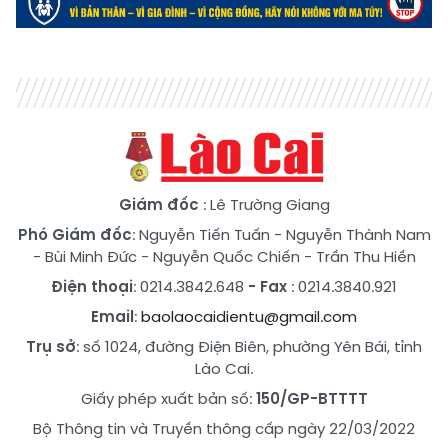
Giám đốc
: Lê Trường Giang
Phó Giám đốc
:
Nguyễn Tiến Tuấn
-
Nguyễn Thành Nam
-
Bùi Minh Đức
-
Nguyễn Quốc Chiến
-
Trần Thu Hiền
Điện thoại
: 0214.3842.648
- Fax
: 0214.3840.921
Email
:
baolaocaidientu@gmail.com
Trụ sở
: số 1024, đường Điện Biên, phường Yên Bái, tỉnh
Lào Cai.
Giấy phép xuất bản số:
150/GP-BTTTT
Bộ Thông tin và Truyền thông cấp ngày 22/03/2022