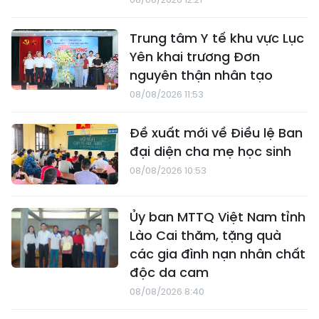
Trung tâm Y tế khu vực Lục
Yên khai trương Đơn
nguyên thận nhân tạo
08/08/2026 11:53
Đề xuất mới về Điều lệ Ban
đại diện cha mẹ học sinh
08/08/2026 10:53
Ủy ban MTTQ Việt Nam tỉnh
Lào Cai thăm, tặng quà
các gia đình nạn nhân chất
độc da cam
08/08/2026 8:40