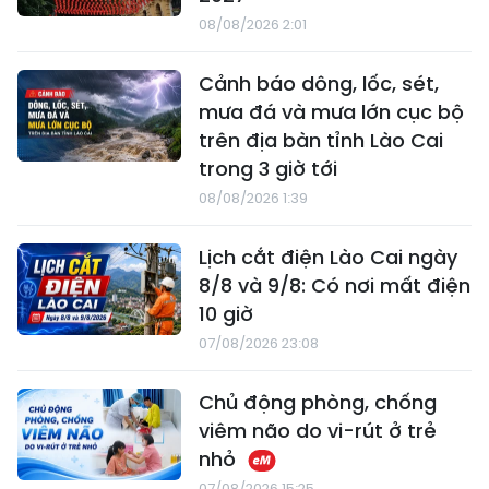
08/08/2026 2:01
Cảnh báo dông, lốc, sét,
mưa đá và mưa lớn cục bộ
trên địa bàn tỉnh Lào Cai
trong 3 giờ tới
08/08/2026 1:39
Lịch cắt điện Lào Cai ngày
8/8 và 9/8: Có nơi mất điện
10 giờ
07/08/2026 23:08
Chủ động phòng, chống
viêm não do vi-rút ở trẻ
nhỏ
07/08/2026 15:25