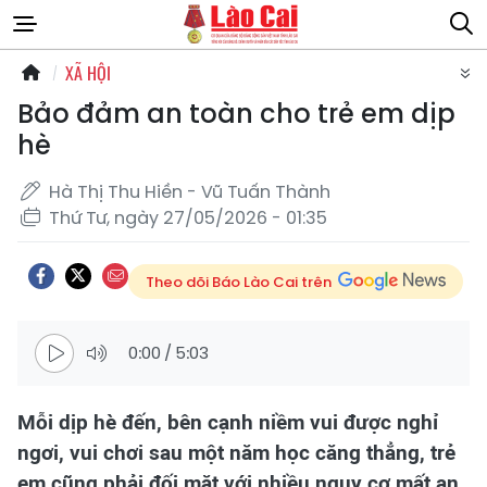
XÃ HỘI
Bảo đảm an toàn cho trẻ em dịp
hè
Hà Thị Thu Hiền - Vũ Tuấn Thành
Thứ Tư, ngày 27/05/2026 - 01:35
Theo dõi Báo Lào Cai trên
0:00
/
5:03
Mỗi dịp hè đến, bên cạnh niềm vui được nghỉ
ngơi, vui chơi sau một năm học căng thẳng, trẻ
em cũng phải đối mặt với nhiều nguy cơ mất an