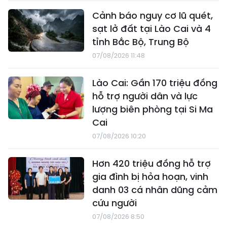
Cảnh báo nguy cơ lũ quét,
sạt lở đất tại Lào Cai và 4
tỉnh Bắc Bộ, Trung Bộ
07/08/2026 11:48
Lào Cai: Gần 170 triệu đồng
hỗ trợ người dân và lực
lượng biên phòng tại Si Ma
Cai
07/08/2026 10:20
Hơn 420 triệu đồng hỗ trợ
gia đình bị hỏa hoạn, vinh
danh 03 cá nhân dũng cảm
cứu người
07/08/2026 8:50