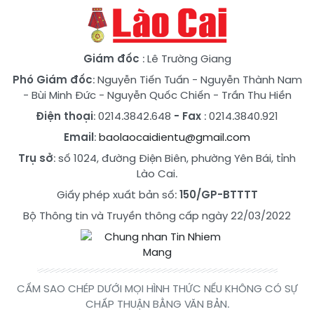
Giám đốc
: Lê Trường Giang
Phó Giám đốc
:
Nguyễn Tiến Tuấn
-
Nguyễn Thành Nam
-
Bùi Minh Đức
-
Nguyễn Quốc Chiến
-
Trần Thu Hiền
Điện thoại
: 0214.3842.648
- Fax
: 0214.3840.921
Email
:
baolaocaidientu@gmail.com
Trụ sở
: số 1024, đường Điện Biên, phường Yên Bái, tỉnh
Lào Cai.
Giấy phép xuất bản số:
150/GP-BTTTT
Bộ Thông tin và Truyền thông cấp ngày 22/03/2022
CẤM SAO CHÉP DƯỚI MỌI HÌNH THỨC NẾU KHÔNG CÓ SỰ
CHẤP THUẬN BẰNG VĂN BẢN.