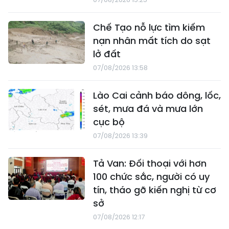
Chế Tạo nỗ lực tìm kiếm
nạn nhân mất tích do sạt
lở đất
07/08/2026 13:58
Lào Cai cảnh báo dông, lốc,
sét, mưa đá và mưa lớn
cục bộ
07/08/2026 13:39
Tả Van: Đối thoại với hơn
100 chức sắc, người có uy
tín, tháo gỡ kiến nghị từ cơ
sở
07/08/2026 12:17