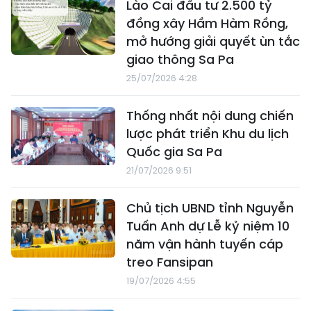
Lào Cai đầu tư 2.500 tỷ
đồng xây Hầm Hàm Rồng,
mở hướng giải quyết ùn tắc
giao thông Sa Pa
25/07/2026 4:28
Thống nhất nội dung chiến
lược phát triển Khu du lịch
Quốc gia Sa Pa
21/07/2026 9:51
Chủ tịch UBND tỉnh Nguyễn
Tuấn Anh dự Lễ kỷ niệm 10
năm vận hành tuyến cáp
treo Fansipan
19/07/2026 4:55