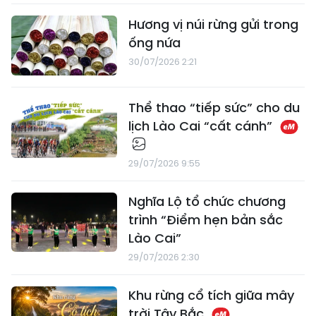
Hương vị núi rừng gửi trong
ống nứa
30/07/2026 2:21
Thể thao “tiếp sức” cho du
lịch Lào Cai “cất cánh”
29/07/2026 9:55
Nghĩa Lộ tổ chức chương
trình “Điểm hẹn bản sắc
Lào Cai”
29/07/2026 2:30
Khu rừng cổ tích giữa mây
trời Tây Bắc