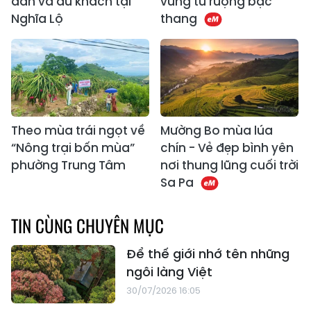
dân và du khách tại
vững từ ruộng bậc
Nghĩa Lộ
thang
Theo mùa trái ngọt về
Mường Bo mùa lúa
“Nông trại bốn mùa”
chín - Vẻ đẹp bình yên
phường Trung Tâm
nơi thung lũng cuối trời
Sa Pa
TIN CÙNG CHUYÊN MỤC
Để thế giới nhớ tên những
ngôi làng Việt
30/07/2026 16:05