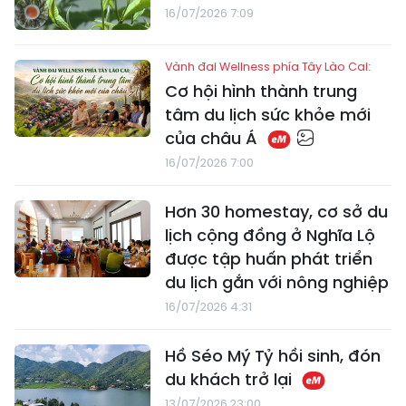
16/07/2026 7:09
Vành đai Wellness phía Tây Lào Cai:
Cơ hội hình thành trung
tâm du lịch sức khỏe mới
của châu Á
16/07/2026 7:00
Hơn 30 homestay, cơ sở du
lịch cộng đồng ở Nghĩa Lộ
được tập huấn phát triển
du lịch gắn với nông nghiệp
16/07/2026 4:31
Hồ Séo Mý Tỷ hồi sinh, đón
du khách trở lại
13/07/2026 23:00