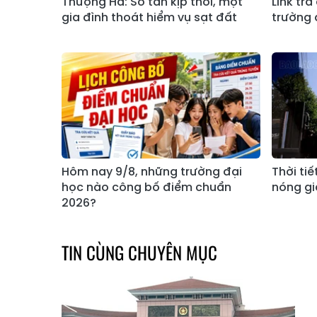
Thượng Hà: Sơ tán kịp thời, một
Link tr
gia đình thoát hiểm vụ sạt đất
trường 
Hôm nay 9/8, những trường đại
Thời ti
học nào công bố điểm chuẩn
nóng gi
2026?
TIN CÙNG CHUYÊN MỤC