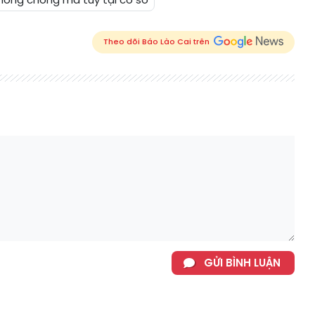
Theo dõi Báo Lào Cai trên
GỬI BÌNH LUẬN