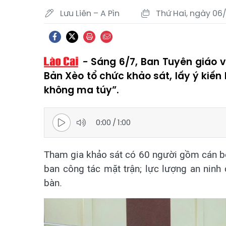
Lưu Liên – A Pìn
Thứ Hai, ngày 06
Sáng 6/7, Ban Tuyên giáo v
Bản Xèo tổ chức khảo sát, lấy ý kiế
không ma túy”.
0:00
/
1:00
Tham gia khảo sát có 60 người gồm cán bộ,
ban công tác mặt trận; lực lượng an ninh 
bàn.