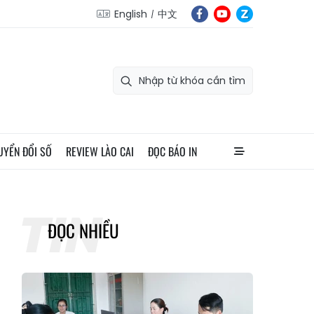
English
中文
UYỂN ĐỔI SỐ
REVIEW LÀO CAI
ĐỌC BÁO IN
ĐỌC NHIỀU