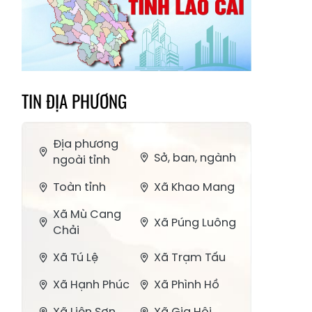
TIN ĐỊA PHƯƠNG
Địa phương
Sở, ban, ngành
ngoài tỉnh
Toàn tỉnh
Xã Khao Mang
Xã Mù Cang
Xã Púng Luông
Chải
Xã Tú Lệ
Xã Trạm Tấu
Xã Hạnh Phúc
Xã Phình Hồ
Xã Liên Sơn
Xã Gia Hội