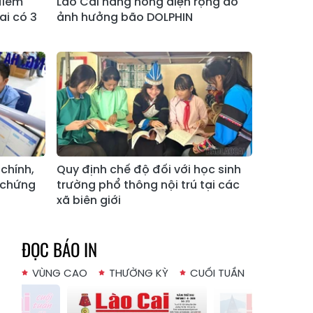
điểm
Lào Cai nắng nóng diện rộng do
Xã Bản Hồ
Xã Tả Van
ai có 3
ảnh hưởng bão DOLPHIN
Xã Tả Phìn
Xã Cốc Lầu
Xã Bảo Nhai
Xã Bản Liền
Xã Bắc Hà
Xã Tả Củ Tỷ
Xã Lùng Phình
Xã Pha Long
Xã Mường
Xã Bản Lầu
Khương
chính,
Quy định chế độ đối với học sinh
 chứng
trường phổ thông nội trú tại các
Xã Cao Sơn
Xã Si Ma Cai
xã biên giới
Xã Sín Chéng
Xã Nậm Xé
Xã Ngũ Chỉ
ĐỌC BÁO IN
Xã Chế Tạo
Sơn
VÙNG CAO
THƯỜNG KỲ
CUỐI TUẦN
Xã Lao Chải
Xã Nậm Có
Xã Tà Xi Láng
Xã Cát Thịnh