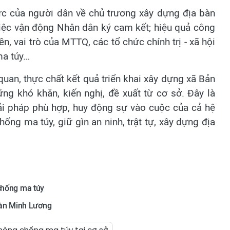
hức của người dân về chủ trương xây dựng địa bàn
 việc vận động Nhân dân ký cam kết; hiệu quả công
ền, vai trò của MTTQ, các tổ chức chính trị - xã hội
ma túy…
an, thực chất kết quả triển khai xây dựng xã Bản
ng khó khăn, kiến nghị, đề xuất từ cơ sở. Đây là
ải pháp phù hợp, huy động sự vào cuộc của cả hệ
ống ma túy, giữ gìn an ninh, trật tự, xây dựng địa
 chống ma túy
ngàn Minh Lương
òng chống ma túy tại cơ sở