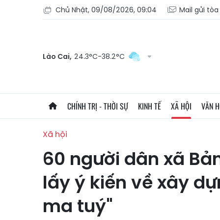
Chủ Nhật, 09/08/2026, 09:04
Mail gửi tò
Lào Cai,
24.3°C-38.2°C
CHÍNH TRỊ - THỜI SỰ
KINH TẾ
XÃ HỘI
VĂN 
Xã hội
60 người dân xã Bản
lấy ý kiến về xây d
ma tuý"