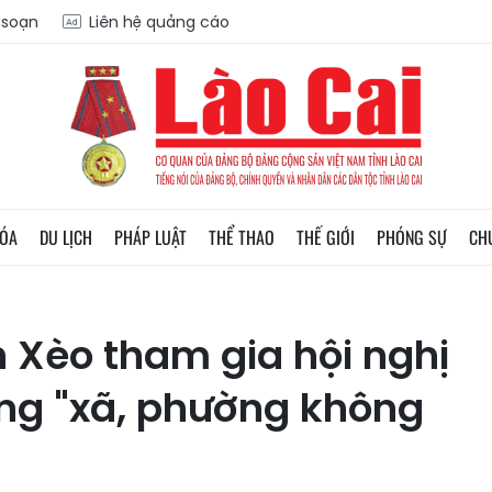
a soạn
Liên hệ quảng cáo
HÓA
DU LỊCH
PHÁP LUẬT
THỂ THAO
THẾ GIỚI
PHÓNG SỰ
CH
 Xèo tham gia hội nghị
ựng "xã, phường không