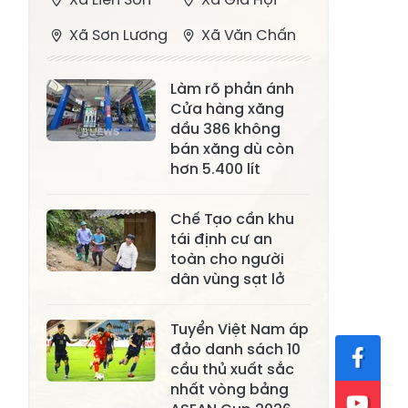
Xã Sơn Lương
Xã Văn Chấn
Xã Thượng
Xã Chấn Thịnh
Làm rõ phản ánh
Bằng La
Cửa hàng xăng
Xã Phong Dụ
dầu 386 không
Xã Nghĩa Tâm
Hạ
bán xăng dù còn
hơn 5.400 lít
Xã Châu Quế
Xã Lâm Giang
Xã Đông
Chế Tạo cần khu
Xã Tân Hợp
tái định cư an
Cuông
toàn cho người
Xã Mậu A
Xã Xuân Ái
dân vùng sạt lở
Xã Lâm
Xã Mỏ Vàng
Tuyển Việt Nam áp
Thượng
đảo danh sách 10
Xã Lục Yên
Xã Tân Lĩnh
cầu thủ xuất sắc
nhất vòng bảng
Xã Khánh Hòa
Xã Phúc Lợi