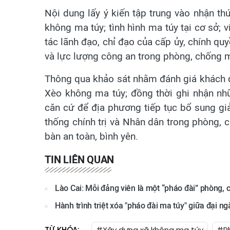
Nội dung lấy ý kiến tập trung vào nhận t
không ma túy; tình hình ma túy tại cơ sở;
tác lãnh đạo, chỉ đạo của cấp ủy, chính quy
và lực lượng công an trong phòng, chống 
Thông qua khảo sát nhằm đánh giá khách qu
Xèo không ma túy; đồng thời ghi nhận nhữ
căn cứ để địa phương tiếp tục bổ sung gi
thống chính trị và Nhân dân trong phòng, ch
bàn an toàn, bình yên.
TIN LIÊN QUAN
Lào Cai: Mỗi đảng viên là một “pháo đài” phòng,
Hành trình triệt xóa "pháo đài ma túy" giữa đại 
TỪ KHÓA:
#Xây dựng xã không ma túy
#Ph