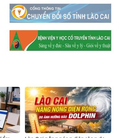
Xã Mường
Xã Dền Sáng
Hum
Xã Y Tý
Xã A Mú Sung
Xã Trịnh Tường
Xã Nậm Chày
Xã Bản Xèo
Xã Bát Xát
Xã Võ Lao
Xã Khánh Yên
Xã Văn Bàn
Xã Dương Quỳ
Xã Chiềng Ken
Xã Minh Lương
Xã Nậm Chảy
Xã Bảo Yên
Xã Nghĩa Đô
Xã Thượng Hà
Xã Xuân Hòa
Xã Phúc Khánh
Xã Bảo Hà
Xã Mường Bo