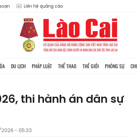
 soạn
Liên hệ quảng cáo
HÓA
DU LỊCH
PHÁP LUẬT
THỂ THAO
THẾ GIỚI
PHÓNG SỰ
CH
26, thi hành án dân sự
2026 - 05:33