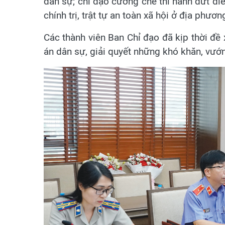
dân sự; chỉ đạo cưỡng chế thi hành dứt đi
chính trị, trật tự an toàn xã hội ở địa phư
Các thành viên Ban Chỉ đạo đã kịp thời đề 
án dân sự, giải quyết những khó khăn, vướn