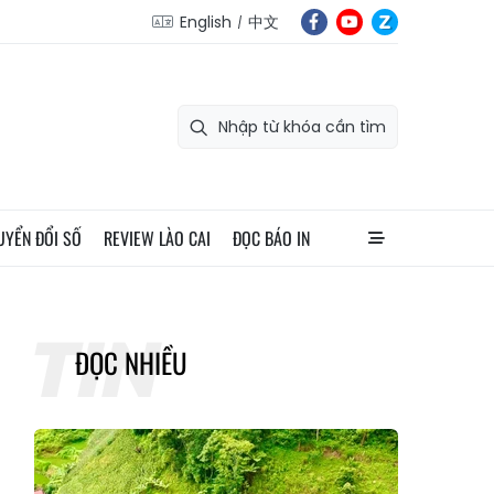
English
中文
UYỂN ĐỔI SỐ
REVIEW LÀO CAI
ĐỌC BÁO IN
ĐỌC NHIỀU