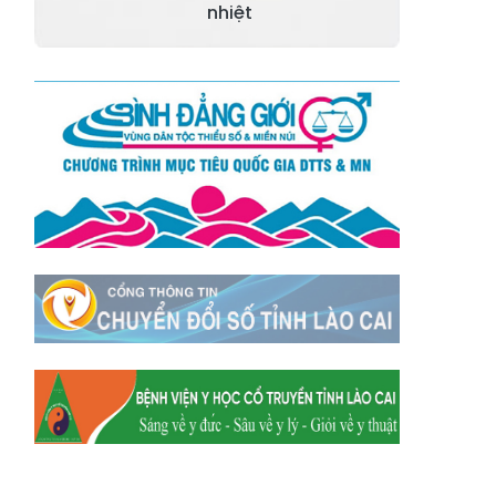
Xã Tằng Loỏng
Xã Gia Phú
nhiệt
Xã Mường
Xã Dền Sáng
Hum
Xã Y Tý
Xã A Mú Sung
Xã Trịnh Tường
Xã Nậm Chày
Xã Bản Xèo
Xã Bát Xát
Xã Võ Lao
Xã Khánh Yên
Xã Văn Bàn
Xã Dương Quỳ
Xã Chiềng Ken
Xã Minh Lương
Xã Nậm Chảy
Xã Bảo Yên
Xã Nghĩa Đô
Xã Thượng Hà
Xã Xuân Hòa
Xã Phúc Khánh