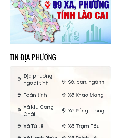
TIN ĐỊA PHƯƠNG
Địa phương
Sở, ban, ngành
ngoài tỉnh
Toàn tỉnh
Xã Khao Mang
Xã Mù Cang
Xã Púng Luông
Chải
Xã Tú Lệ
Xã Trạm Tấu