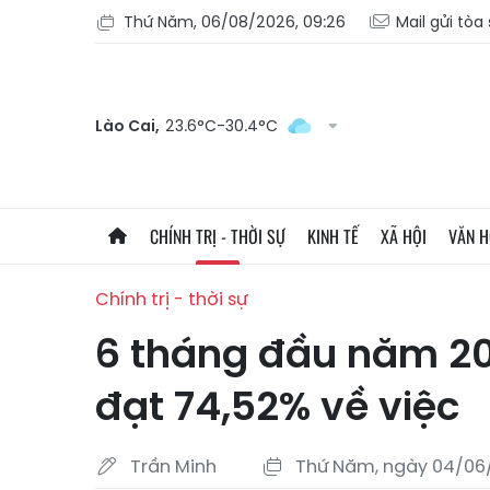
Thứ Năm, 06/08/2026, 09:26
Mail gửi tòa
Lào Cai,
23.6°C-30.4°C
CHÍNH TRỊ - THỜI SỰ
KINH TẾ
XÃ HỘI
VĂN 
Chính trị - thời sự
6 tháng đầu năm 20
đạt 74,52% về việc
Trần Minh
Thứ Năm, ngày 04/06/