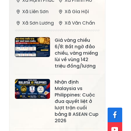
Xã Hạnh Phúc
Xã Phình Hồ
Xã Liên Sơn
Xã Gia Hội
Xã Sơn Lương
Xã Văn Chấn
Xã Thượng
Xã Chấn Thịnh
Giá vàng chiều
Bằng La
6/8: Bất ngờ đảo
Xã Phong Dụ
chiều, vàng miếng
Xã Nghĩa Tâm
Hạ
lùi về vùng 142
triệu đồng/lượng
Xã Châu Quế
Xã Lâm Giang
Xã Đông
Nhận định
Xã Tân Hợp
Malaysia vs
Cuông
Philippines: Cuộc
Xã Mậu A
Xã Xuân Ái
đua quyết liệt ở
lượt trận cuối
Xã Lâm
bảng B ASEAN Cup
Xã Mỏ Vàng
Thượng
2026
Xã Lục Yên
Xã Tân Lĩnh