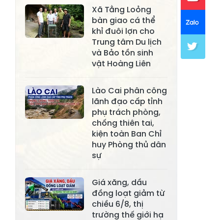
Xã Tằng Loỏng
Xã Khánh Hòa
Xã Phúc Lợi
bàn giao cá thể
khỉ đuôi lợn cho
Xã Mường Lai
Xã Cảm Nhân
Trung tâm Du lịch
và Bảo tồn sinh
Xã Yên Thành
Xã Thác Bà
vật Hoàng Liên
Xã Yên Bình
Xã Bảo Ái
Lào Cai phân công
Xã Hưng
Xã Trấn Yên
lãnh đạo cấp tỉnh
Khánh
phụ trách phòng,
chống thiên tai,
Xã Lương
Xã Việt Hồng
kiện toàn Ban Chỉ
Thịnh
huy Phòng thủ dân
Xã Quy Mông
Xã Cốc San
sự
Xã Hợp Thành
Xã Phong Hải
Giá xăng, dầu
Xã Xuân
đồng loạt giảm từ
Xã Bảo Thắng
Quang
chiều 6/8, thị
trường thế giới hạ