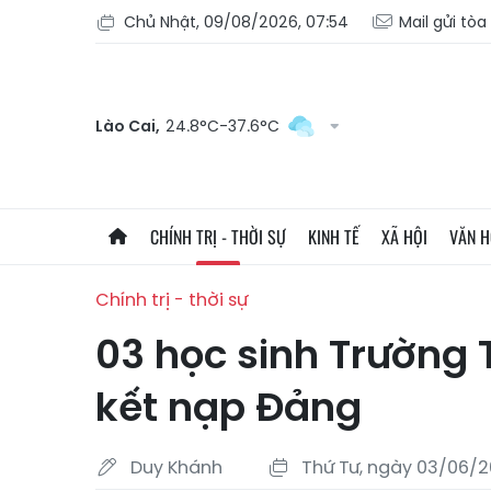
Chủ Nhật, 09/08/2026, 07:54
Mail gửi tòa
Lào Cai,
24.8°C-37.6°C
CHÍNH TRỊ - THỜI SỰ
KINH TẾ
XÃ HỘI
VĂN 
Chính trị - thời sự
03 học sinh Trường
kết nạp Đảng
Duy Khánh
Thứ Tư, ngày 03/06/2