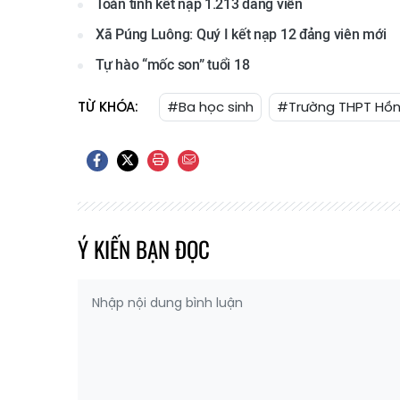
Toàn tỉnh kết nạp 1.213 đảng viên
Xã Púng Luông: Quý I kết nạp 12 đảng viên mới
Tự hào “mốc son” tuổi 18
TỪ KHÓA:
#Ba học sinh
#Trường THPT Hồ
Ý KIẾN BẠN ĐỌC