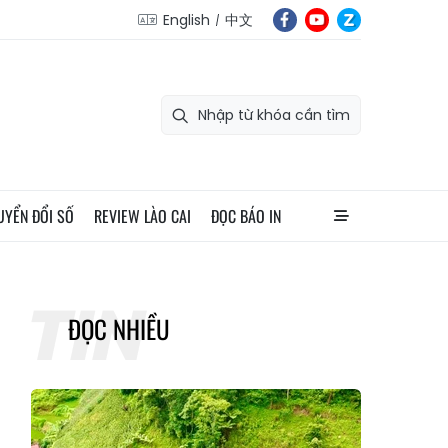
English
中文
UYỂN ĐỔI SỐ
REVIEW LÀO CAI
ĐỌC BÁO IN
ĐỌC NHIỀU