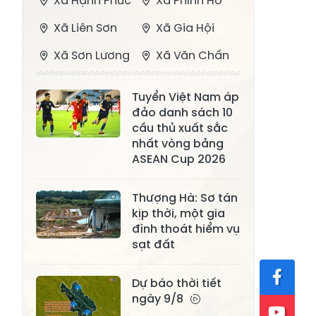
Xã Hạnh Phúc
Xã Phình Hồ
Xã Liên Sơn
Xã Gia Hội
Xã Sơn Lương
Xã Văn Chấn
Xã Thượng
Xã Chấn Thịnh
Tuyển Việt Nam áp
Bằng La
đảo danh sách 10
Xã Phong Dụ
cầu thủ xuất sắc
Xã Nghĩa Tâm
Hạ
nhất vòng bảng
ASEAN Cup 2026
Xã Châu Quế
Xã Lâm Giang
Xã Đông
Thượng Hà: Sơ tán
Xã Tân Hợp
kịp thời, một gia
Cuông
đình thoát hiểm vụ
Xã Mậu A
Xã Xuân Ái
sạt đất
Xã Lâm
Xã Mỏ Vàng
Dự báo thời tiết
Thượng
ngày 9/8
Xã Lục Yên
Xã Tân Lĩnh