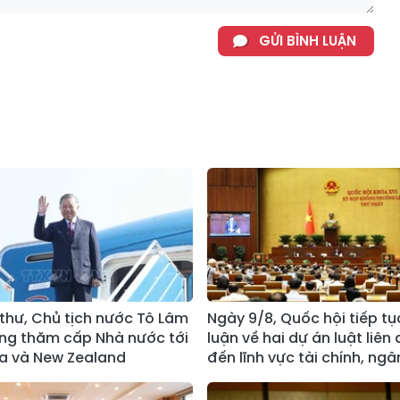
GỬI BÌNH LUẬN
 thư, Chủ tịch nước Tô Lâm
Ngày 9/8, Quốc hội tiếp tụ
ng thăm cấp Nhà nước tới
luận về hai dự án luật liên
ia và New Zealand
đến lĩnh vực tài chính, ng