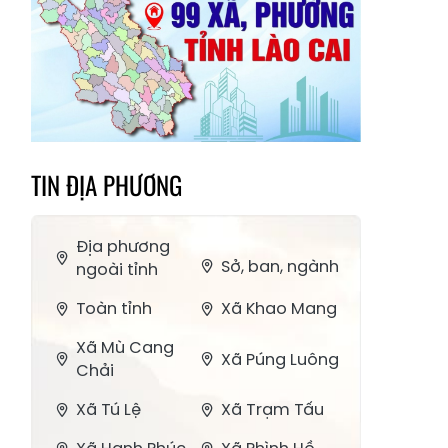
TIN ĐỊA PHƯƠNG
Địa phương
Sở, ban, ngành
ngoài tỉnh
Toàn tỉnh
Xã Khao Mang
Xã Mù Cang
Xã Púng Luông
Chải
Xã Tú Lệ
Xã Trạm Tấu