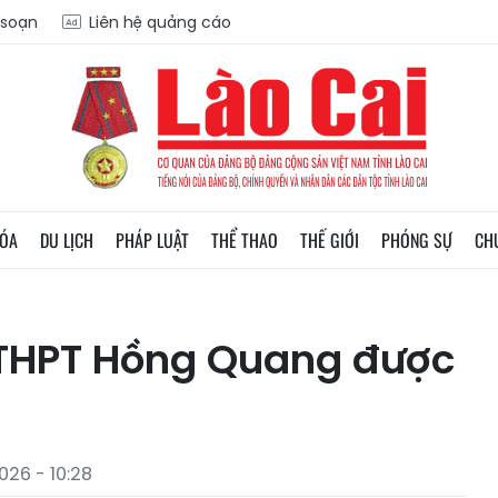
 soạn
Liên hệ quảng cáo
HÓA
DU LỊCH
PHÁP LUẬT
THỂ THAO
THẾ GIỚI
PHÓNG SỰ
CH
 THPT Hồng Quang được
026 - 10:28