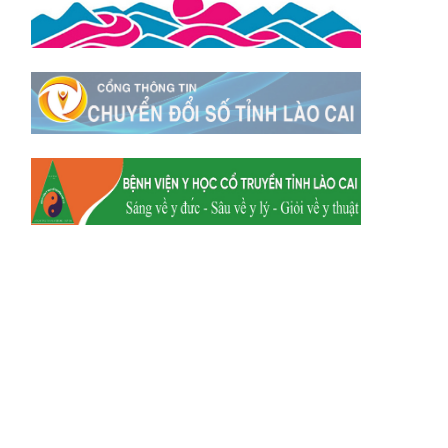
Xã Tằng Loỏng
Xã Gia Phú
Xã Mường
Xã Dền Sáng
Hum
Xã Y Tý
Xã A Mú Sung
Xã Trịnh Tường
Xã Nậm Chày
Xã Bản Xèo
Xã Bát Xát
Xã Võ Lao
Xã Khánh Yên
Xã Văn Bàn
Xã Dương Quỳ
Xã Chiềng Ken
Xã Minh Lương
Xã Nậm Chảy
Xã Bảo Yên
Xã Nghĩa Đô
Xã Thượng Hà
Xã Xuân Hòa
Xã Phúc Khánh