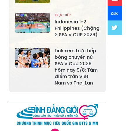
Xã Khánh Hòa
Xã Phúc Lợi
TRỰC TIẾP
Xã Mường Lai
Xã Cảm Nhân
Indonesia 1-2
Philippines (Chặng
Xã Yên Thành
Xã Thác Bà
2 SEA V.CUP 2026)
Xã Yên Bình
Xã Bảo Ái
Link xem trực tiếp
Xã Hưng
bóng chuyền nữ
Xã Trấn Yên
Khánh
SEA V.Cup 2026
hôm nay 9/8: Tâm
Xã Lương
điểm trận Việt
Xã Việt Hồng
Thịnh
Nam vs Thái Lan
Xã Quy Mông
Xã Cốc San
Xã Hợp Thành
Xã Phong Hải
Xã Xuân
Xã Bảo Thắng
Quang