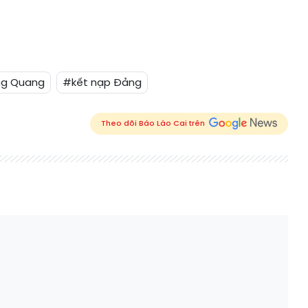
ng Quang
#kết nạp Đảng
Theo dõi Báo Lào Cai trên