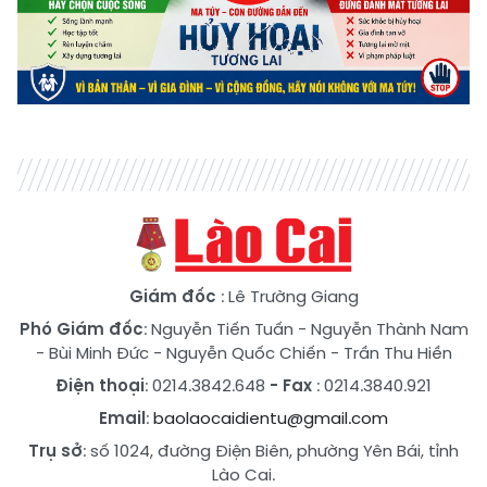
Giám đốc
: Lê Trường Giang
Phó Giám đốc
:
Nguyễn Tiến Tuấn
-
Nguyễn Thành Nam
-
Bùi Minh Đức
-
Nguyễn Quốc Chiến
-
Trần Thu Hiền
Điện thoại
: 0214.3842.648
- Fax
: 0214.3840.921
Email
:
baolaocaidientu@gmail.com
Trụ sở
: số 1024, đường Điện Biên, phường Yên Bái, tỉnh
Lào Cai.