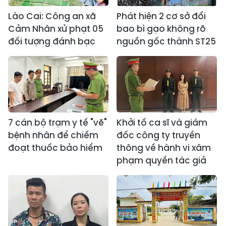
Lào Cai: Công an xã
Phát hiện 2 cơ sở đổi
Cảm Nhân xử phạt 05
bao bì gạo không rõ
đối tượng đánh bạc
nguồn gốc thành ST25
7 cán bộ trạm y tế "vẽ"
Khởi tố ca sĩ và giám
bệnh nhân để chiếm
đốc công ty truyền
đoạt thuốc bảo hiểm
thông về hành vi xâm
phạm quyền tác giả