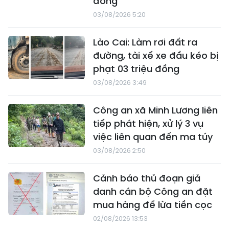
đồng
03/08/2026 5:20
Lào Cai: Làm rơi đất ra
đường, tài xế xe đầu kéo bị
phạt 03 triệu đồng
03/08/2026 3:49
Công an xã Minh Lương liên
tiếp phát hiện, xử lý 3 vụ
việc liên quan đến ma túy
03/08/2026 2:50
Cảnh báo thủ đoạn giả
danh cán bộ Công an đặt
mua hàng để lừa tiền cọc
02/08/2026 13:53