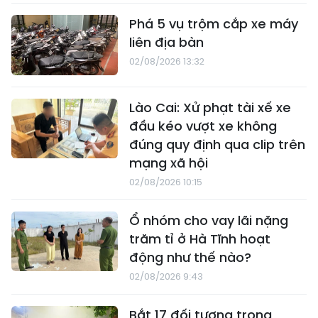
Phá 5 vụ trộm cắp xe máy
liên địa bàn
02/08/2026 13:32
Lào Cai: Xử phạt tài xế xe
đầu kéo vượt xe không
đúng quy định qua clip trên
mạng xã hội
02/08/2026 10:15
Ổ nhóm cho vay lãi nặng
trăm tỉ ở Hà Tĩnh hoạt
động như thế nào?
02/08/2026 9:43
Bắt 17 đối tượng trong