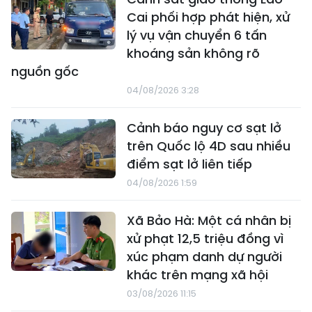
Cai phối hợp phát hiện, xử
lý vụ vận chuyển 6 tấn
khoáng sản không rõ
nguồn gốc
04/08/2026 3:28
Cảnh báo nguy cơ sạt lở
trên Quốc lộ 4D sau nhiều
điểm sạt lở liên tiếp
04/08/2026 1:59
Xã Bảo Hà: Một cá nhân bị
xử phạt 12,5 triệu đồng vì
xúc phạm danh dự người
khác trên mạng xã hội
03/08/2026 11:15