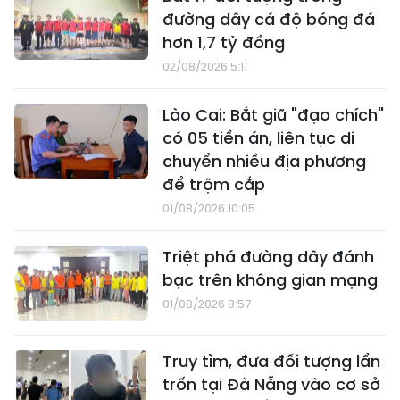
đường dây cá độ bóng đá
hơn 1,7 tỷ đồng
02/08/2026 5:11
Lào Cai: Bắt giữ "đạo chích"
có 05 tiền án, liên tục di
chuyển nhiều địa phương
để trộm cắp
01/08/2026 10:05
Triệt phá đường dây đánh
bạc trên không gian mạng
01/08/2026 8:57
Truy tìm, đưa đối tượng lẩn
trốn tại Đà Nẵng vào cơ sở