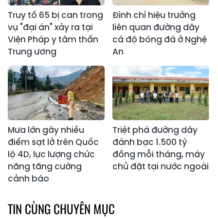
Truy tố 65 bị can trong
Đình chỉ hiệu trưởng
vụ "đại án" xảy ra tại
liên quan đường dây
Viện Pháp y tâm thần
cá độ bóng đá ở Nghệ
Trung ương
An
Mưa lớn gây nhiều
Triệt phá đường dây
điểm sạt lở trên Quốc
đánh bạc 1.500 tỷ
lộ 4D, lực lượng chức
đồng mỗi tháng, máy
năng tăng cường
chủ đặt tại nước ngoài
cảnh báo
TIN CÙNG CHUYÊN MỤC