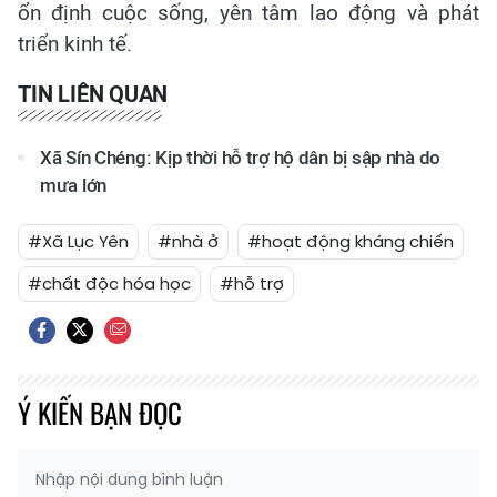
ổn định cuộc sống, yên tâm lao động và phát
triển kinh tế.
TIN LIÊN QUAN
Xã Sín Chéng: Kịp thời hỗ trợ hộ dân bị sập nhà do
mưa lớn
#Xã Lục Yên
#nhà ở
#hoạt động kháng chiến
#chất độc hóa học
#hỗ trợ
Ý KIẾN BẠN ĐỌC