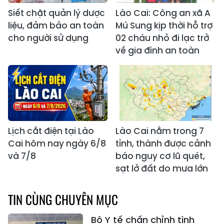
Siết chặt quản lý dược
Lào Cai: Công an xã A
liệu, đảm bảo an toàn
Mú Sung kịp thời hỗ trợ
cho người sử dụng
02 cháu nhỏ đi lạc trở
về gia đình an toàn
Lịch cắt điện tại Lào
Lào Cai nằm trong 7
Cai hôm nay ngày 6/8
tỉnh, thành được cảnh
và 7/8
báo nguy cơ lũ quét,
sạt lở đất do mưa lớn
TIN CÙNG CHUYÊN MỤC
Bộ Y tế chấn chỉnh tình