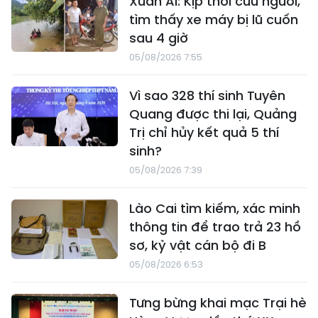
Xuân Ái: Kịp thời cứu người,
tìm thấy xe máy bị lũ cuốn
sau 4 giờ
05/08/2026 7:55
Vì sao 328 thí sinh Tuyên
Quang được thi lại, Quảng
Trị chỉ hủy kết quả 5 thí
sinh?
05/08/2026 7:39
Lào Cai tìm kiếm, xác minh
thông tin để trao trả 23 hồ
sơ, kỷ vật cán bộ đi B
05/08/2026 6:53
Tưng bừng khai mạc Trại hè