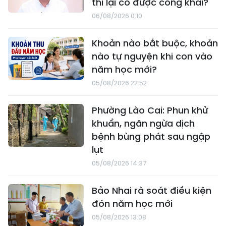
thi lại có được công khai?
06/08/2026 0:10
Khoản nào bắt buộc, khoản
nào tự nguyện khi con vào
năm học mới?
05/08/2026 22:52
Phường Lào Cai: Phun khử
khuẩn, ngăn ngừa dịch
bệnh bùng phát sau ngập
lụt
05/08/2026 14:37
Bảo Nhai rà soát điều kiện
đón năm học mới
05/08/2026 13:08