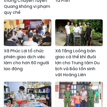
thông Chuyên Tuyên
Tả Phìn
Quang không vi phạm
quy chế
Xã Phúc Lợi tổ chức
Xã Tằng Loỏng bàn
phiên giao dịch việc
giao cá thể khỉ đuôi
làm cho hơn 60 người
lợn cho Trung tâm Du
lao động
lịch và Bảo tồn sinh
vật Hoàng Liên