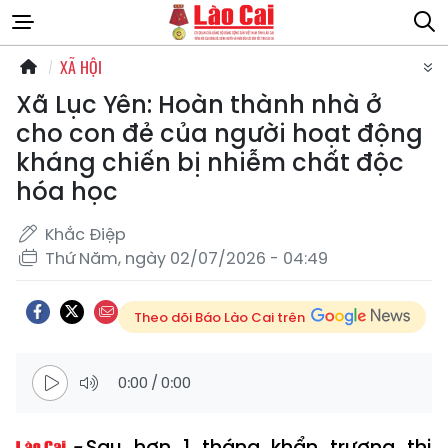
XÃ HỘI
Xã Lục Yên: Hoàn thành nhà ở
cho con đẻ của người hoạt động
kháng chiến bị nhiễm chất độc
hóa học
Khắc Điệp
Thứ Năm, ngày 02/07/2026 - 04:49
Theo dõi Báo Lào Cai trên
0:00
/
0:00
Sau hơn 1 tháng khẩn trương thi