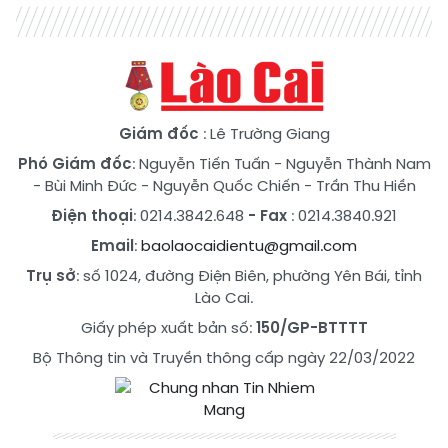
Giám đốc
: Lê Trường Giang
Phó Giám đốc
:
Nguyễn Tiến Tuấn
-
Nguyễn Thành Nam
-
Bùi Minh Đức
-
Nguyễn Quốc Chiến
-
Trần Thu Hiền
Điện thoại
: 0214.3842.648
- Fax
: 0214.3840.921
Email
:
baolaocaidientu@gmail.com
Trụ sở
: số 1024, đường Điện Biên, phường Yên Bái, tỉnh
Lào Cai.
Giấy phép xuất bản số:
150/GP-BTTTT
Bộ Thông tin và Truyền thông cấp ngày 22/03/2022