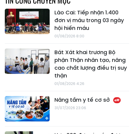
TIN CÙNG CHUYÊN MỤC
Lào Cai: Tiếp nhận 1.400
đơn vị máu trong 03 ngày
hội hiến máu
01/08/2026 8:00
Bát Xát khai trương Bộ
phận Thận nhân tạo, nâng
cao chất lượng điều trị suy
thận
01/08/2026 4:26
Nâng tầm y tế cơ sở
31/07/2026 23:06