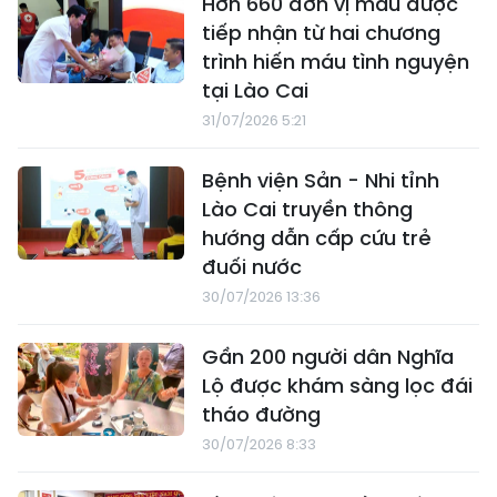
Hơn 660 đơn vị máu được
tiếp nhận từ hai chương
trình hiến máu tình nguyện
tại Lào Cai
31/07/2026 5:21
Bệnh viện Sản - Nhi tỉnh
Lào Cai truyền thông
hướng dẫn cấp cứu trẻ
đuối nước
30/07/2026 13:36
Gần 200 người dân Nghĩa
Lộ được khám sàng lọc đái
tháo đường
30/07/2026 8:33