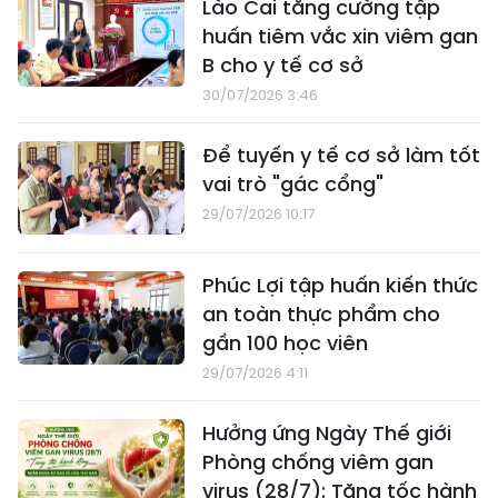
Lào Cai tăng cường tập
huấn tiêm vắc xin viêm gan
B cho y tế cơ sở
30/07/2026 3:46
Để tuyến y tế cơ sở làm tốt
vai trò "gác cổng"
29/07/2026 10:17
Phúc Lợi tập huấn kiến thức
an toàn thực phẩm cho
gần 100 học viên
29/07/2026 4:11
Hưởng ứng Ngày Thế giới
Phòng chống viêm gan
virus (28/7): Tăng tốc hành