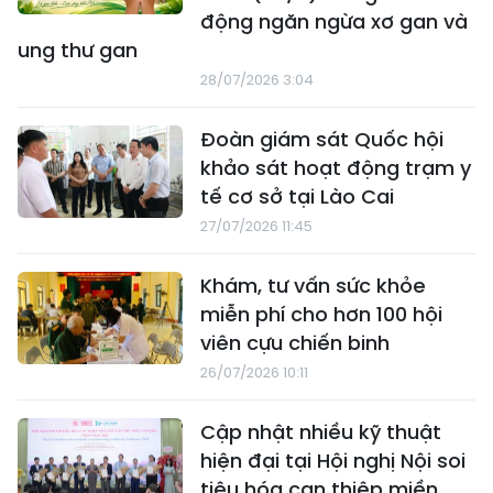
động ngăn ngừa xơ gan và
ung thư gan
28/07/2026 3:04
Đoàn giám sát Quốc hội
khảo sát hoạt động trạm y
tế cơ sở tại Lào Cai
27/07/2026 11:45
Khám, tư vấn sức khỏe
miễn phí cho hơn 100 hội
viên cựu chiến binh
26/07/2026 10:11
Cập nhật nhiều kỹ thuật
hiện đại tại Hội nghị Nội soi
tiêu hóa can thiệp miền